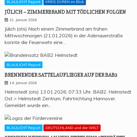
BLAULICHT Report
KREIS DÜREN im Blick
JÜLICH – ZIM­MER­BRAND MIT TÖD­LI­CHEN FOLGEN
21. Januar 2026
Jülich (ots) Nach einem Zimmerbrand am frühen
Mittwochmorgen (21.01.2026) in der Adenauerstraße
konnte die Feuerwehr eine…
BLAULICHT Report
BREN­NEN­DER SAT­TEL­AUF­LIE­GER AUF DER BAB2
14. Januar 2026
Helmstedt (ots) 13.01.2026, 07:33 Uhr. BAB2, Helmstedt
Ost > Helmstedt Zentrum, Fahrtrichtung Hannover.
Gemeldet wurde ein…
BLAULICHT Report
DEUTSCHLAND und die WELT