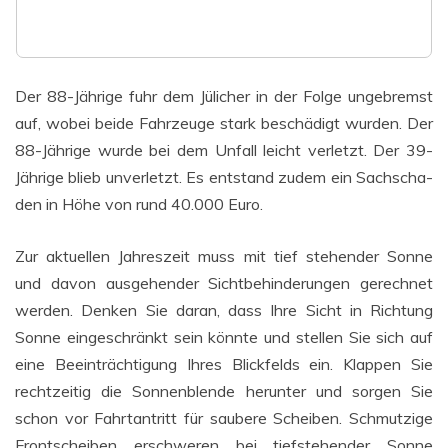
Der 88-Jäh­ri­ge fuhr dem Jüli­cher in der Fol­ge unge­bremst
auf, wobei bei­de Fahr­zeu­ge stark beschä­digt wur­den. Der
88-Jäh­ri­ge wur­de bei dem Unfall leicht ver­letzt. Der 39-
Jäh­ri­ge blieb unver­letzt. Es ent­stand zudem ein Sach­scha­
den in Höhe von rund 40.000 Euro.
Zur aktu­el­len Jah­res­zeit muss mit tief ste­hen­der Son­ne
und davon aus­ge­hen­der Sicht­be­hin­de­run­gen gerech­net
wer­den. Den­ken Sie dar­an, dass Ihre Sicht in Rich­tung
Son­ne ein­ge­schränkt sein könn­te und stel­len Sie sich auf
eine Beein­träch­ti­gung Ihres Blick­felds ein. Klap­pen Sie
recht­zei­tig die Son­nen­blen­de her­un­ter und sor­gen Sie
schon vor Fahrt­an­tritt für sau­be­re Schei­ben. Schmut­zi­ge
Front­schei­ben erschwe­ren bei tief­stehen­der Son­ne