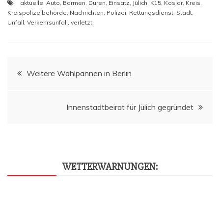
aktuelle
,
Auto
,
Barmen
,
Düren
,
Einsatz
,
Jülich
,
K15
,
Koslar
,
Kreis
,
Kreispolizeibehörde
,
Nachrichten
,
Polizei
,
Rettungsdienst
,
Stadt
,
Unfall
,
Verkehrsunfall
,
verletzt
Beitragsnavigation
Wei­te­re Wahl­pan­nen in Berlin
Innen­stadt­bei­rat für Jülich gegründet
WET­TER­WAR­NUN­GEN: