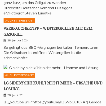
AUCH INTERESSANT
VER­BRAU­CHER­TIPP – WIN­TER­GRIL­LEN MIT DEM
GASGRILL
28. Januar 2024
So gelingt das BBQ-Vergnügen bei kalten Temperaturen
Die Grillsaison ist eröffnet: Wintergrillen ist die
schmackhafte…
AUCH INTERESSANT
LG SIDE BY SIDE KÜHLT NICHT MEHR – URSA­CHE UND
LÖSUNG
20. Juli 2023
[su_youtube url="https://youtu.be/kZSVbCCtC-A"] Gerade