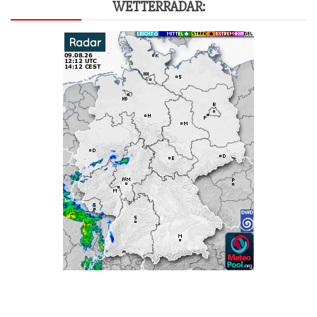
WET­TER­RA­DAR: