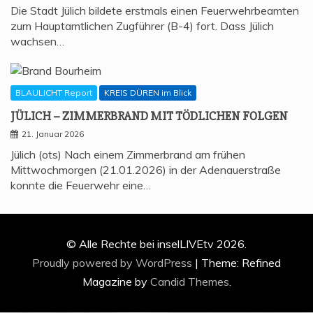
Die Stadt Jülich bildete erstmals einen Feuerwehrbeamten
zum Hauptamtlichen Zugführer (B-4) fort. Dass Jülich
wachsen…
BLAULICHT Report
KREIS DÜREN im Blick
JÜLICH – ZIM­MER­BRAND MIT TÖD­LI­CHEN FOLGEN
21. Januar 2026
Jülich (ots) Nach einem Zimmerbrand am frühen
Mittwochmorgen (21.01.2026) in der Adenauerstraße
konnte die Feuerwehr eine…
© Alle Rechte bei inselLIVEtv 2026.
Proudly powered by WordPress
|
Theme: Refined
Magazine by
Candid Themes
.