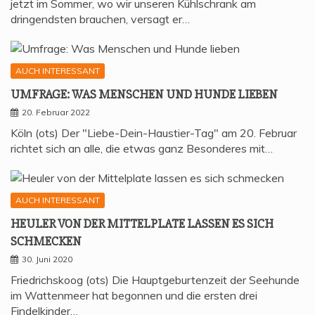
jetzt im Sommer, wo wir unseren Kühlschrank am
dringendsten brauchen, versagt er…
AUCH INTERESSANT
UMFRA­GE: WAS MEN­SCHEN UND HUN­DE LIEBEN
20. Februar 2022
Köln (ots) Der "Liebe-Dein-Haustier-Tag" am 20. Februar
richtet sich an alle, die etwas ganz Besonderes mit…
AUCH INTERESSANT
HEU­LER VON DER MIT­TEL­P­LA­TE LAS­SEN ES SICH
SCHMECKEN
30. Juni 2020
Friedrichskoog (ots) Die Hauptgeburtenzeit der Seehunde
im Wattenmeer hat begonnen und die ersten drei
Findelkinder…