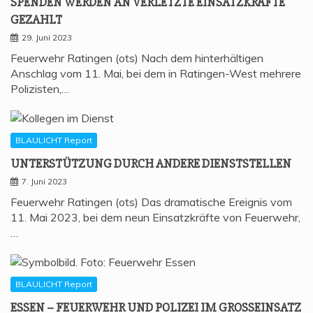
SPEN­DEN WER­DEN AN VER­LETZ­TE EIN­SATZ­KRÄF­TE
GEZAHLT
29. Juni 2023
Feuerwehr Ratingen (ots) Nach dem hinterhältigen
Anschlag vom 11. Mai, bei dem in Ratingen-West mehrere
Polizisten,…
BLAULICHT Report
UNTER­STÜT­ZUNG DURCH ANDE­RE DIENSTSTELLEN
7. Juni 2023
Feuerwehr Ratingen (ots) Das dramatische Ereignis vom
11. Mai 2023, bei dem neun Einsatzkräfte von Feuerwehr,
…
BLAULICHT Report
ESSEN – FEU­ER­WEHR UND POLI­ZEI IM GROSSEINSATZ