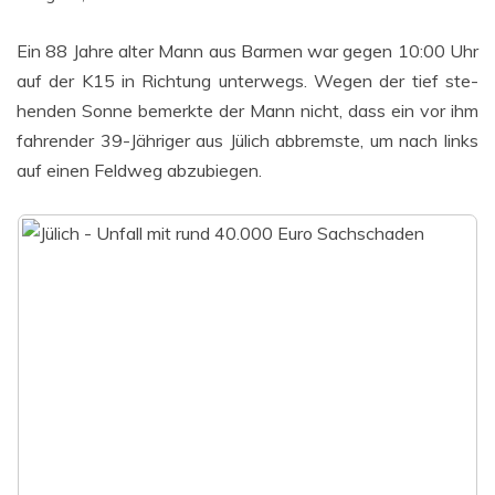
Ein 88 Jah­re alter Mann aus Bar­men war gegen 10:00 Uhr
auf der K15 in Rich­tung unter­wegs. Wegen der tief ste­
hen­den Son­ne bemerk­te der Mann nicht, dass ein vor ihm
fah­ren­der 39-Jäh­ri­ger aus Jülich abbrems­te, um nach links
auf einen Feld­weg abzubiegen.