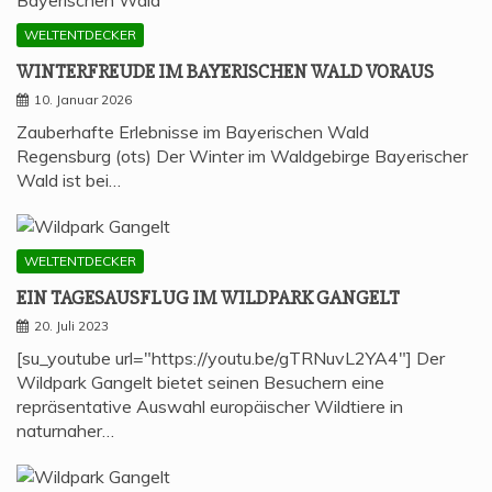
WELTENTDECKER
WIN­TER­FREU­DE IM BAYE­RI­SCHEN WALD VORAUS
10. Januar 2026
Zauberhafte Erlebnisse im Bayerischen Wald
Regensburg (ots) Der Winter im Waldgebirge Bayerischer
Wald ist bei…
WELTENTDECKER
EIN TAGES­AUS­FLUG IM WILD­PARK GANGELT
20. Juli 2023
[su_youtube url="https://youtu.be/gTRNuvL2YA4"] Der
Wildpark Gangelt bietet seinen Besuchern eine
repräsentative Auswahl europäischer Wildtiere in
naturnaher…