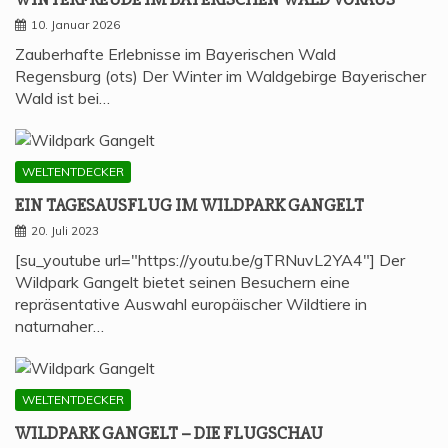
10. Januar 2026
Zauberhafte Erlebnisse im Bayerischen Wald
Regensburg (ots) Der Winter im Waldgebirge Bayerischer
Wald ist bei…
WELTENTDECKER
EIN TAGES­AUS­FLUG IM WILD­PARK GANGELT
20. Juli 2023
[su_youtube url="https://youtu.be/gTRNuvL2YA4"] Der
Wildpark Gangelt bietet seinen Besuchern eine
repräsentative Auswahl europäischer Wildtiere in
naturnaher…
WELTENTDECKER
WILD­PARK GAN­GELT – DIE FLUGSCHAU