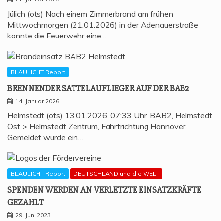
Jülich (ots) Nach einem Zimmerbrand am frühen
Mittwochmorgen (21.01.2026) in der Adenauerstraße
konnte die Feuerwehr eine…
BLAULICHT Report
BREN­NEN­DER SAT­TEL­AUF­LIE­GER AUF DER BAB2
14. Januar 2026
Helmstedt (ots) 13.01.2026, 07:33 Uhr. BAB2, Helmstedt
Ost > Helmstedt Zentrum, Fahrtrichtung Hannover.
Gemeldet wurde ein…
BLAULICHT Report
DEUTSCHLAND und die WELT
SPEN­DEN WER­DEN AN VER­LETZ­TE EIN­SATZ­KRÄF­TE
GEZAHLT
29. Juni 2023