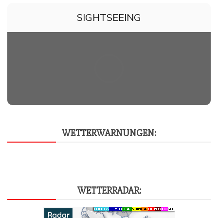
SIGHTSEEING
WET­TER­WAR­NUN­GEN:
WET­TER­RA­DAR: