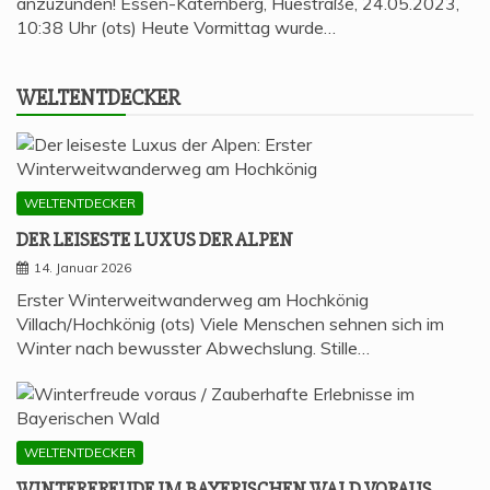
anzuzünden! Essen-Katernberg, Huestraße, 24.05.2023,
10:38 Uhr (ots) Heute Vormittag wurde…
WELT­ENT­DE­CKER
WELTENTDECKER
DER LEI­SES­TE LUXUS DER ALPEN
14. Januar 2026
Erster Winterweitwanderweg am Hochkönig
Villach/Hochkönig (ots) Viele Menschen sehnen sich im
Winter nach bewusster Abwechslung. Stille…
WELTENTDECKER
WIN­TER­FREU­DE IM BAYE­RI­SCHEN WALD VORAUS