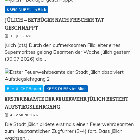
KREIS DÜREN im Blick
JÜLICH – BETRÜ­GER NACH FRI­SCHER TAT
GESCHNAPPT
31. Juli 2026
Jülich (ots) Durch den aufmerksamen Filialleiter eines
Supermarktes gelang Beamten der Wache Jülich gestern
(30.07.2026) die…
BLAULICHT Report
KREIS DÜREN im Blick
ERS­TER BEAM­TE DER FEU­ER­WEHR JÜLICH BESTEHT
AUFSTIEGSLEHRGANG
4. Februar 2026
Die Stadt Jülich bildete erstmals einen Feuerwehrbeamten
zum Hauptamtlichen Zugführer (B-4) fort. Dass Jülich
wachsen…