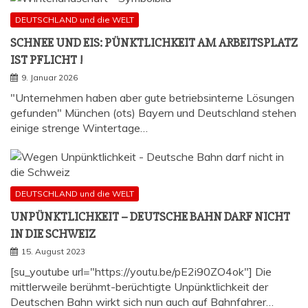
DEUTSCHLAND und die WELT
SCHNEE UND EIS: PÜNKT­LICH­KEIT AM ARBEITS­PLATZ
IST PFLICHT !
9. Januar 2026
"Unternehmen haben aber gute betriebsinterne Lösungen
gefunden" München (ots) Bayern und Deutschland stehen
einige strenge Wintertage…
DEUTSCHLAND und die WELT
UNPÜNKT­LICH­KEIT – DEUT­SCHE BAHN DARF NICHT
IN DIE SCHWEIZ
15. August 2023
[su_youtube url="https://youtu.be/pE2i90ZO4ok"] Die
mittlerweile berühmt-berüchtigte Unpünktlichkeit der
Deutschen Bahn wirkt sich nun auch auf Bahnfahrer…