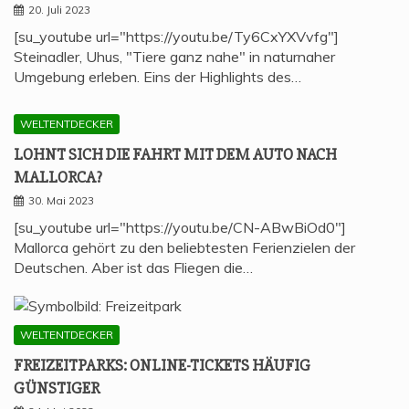
20. Juli 2023
[su_youtube url="https://youtu.be/Ty6CxYXVvfg"]
Steinadler, Uhus, "Tiere ganz nahe" in naturnaher
Umgebung erleben. Eins der Highlights des…
WELTENTDECKER
LOHNT SICH DIE FAHRT MIT DEM AUTO NACH
MALLORCA?
30. Mai 2023
[su_youtube url="https://youtu.be/CN-ABwBiOd0"]
Mallorca gehört zu den beliebtesten Ferienzielen der
Deutschen. Aber ist das Fliegen die…
WELTENTDECKER
FREI­ZEIT­PARKS: ONLINE-TICKETS HÄU­FIG
GÜNSTIGER