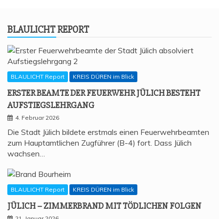
BLAU­LICHT REPORT
BLAULICHT Report
KREIS DÜREN im Blick
ERS­TER BEAM­TE DER FEU­ER­WEHR JÜLICH BESTEHT
AUFSTIEGSLEHRGANG
4. Februar 2026
Die Stadt Jülich bildete erstmals einen Feuerwehrbeamten
zum Hauptamtlichen Zugführer (B-4) fort. Dass Jülich
wachsen…
BLAULICHT Report
KREIS DÜREN im Blick
JÜLICH – ZIM­MER­BRAND MIT TÖD­LI­CHEN FOLGEN
21. Januar 2026