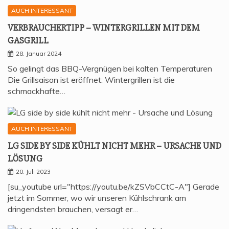
AUCH INTERESSANT
VER­BRAU­CHER­TIPP – WIN­TER­GRIL­LEN MIT DEM
GASGRILL
28. Januar 2024
So gelingt das BBQ-Vergnügen bei kalten Temperaturen
Die Grillsaison ist eröffnet: Wintergrillen ist die
schmackhafte…
AUCH INTERESSANT
LG SIDE BY SIDE KÜHLT NICHT MEHR – URSA­CHE UND
LÖSUNG
20. Juli 2023
[su_youtube url="https://youtu.be/kZSVbCCtC-A"] Gerade
jetzt im Sommer, wo wir unseren Kühlschrank am
dringendsten brauchen, versagt er…