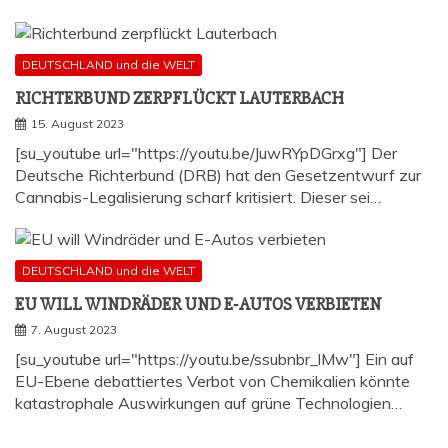
DEUTSCHLAND und die WELT
RICH­TER­BUND ZER­PFLÜCKT LAUTERBACH
15. August 2023
[su_youtube url="https://youtu.be/JuwRYpDGrxg"] Der
Deutsche Richterbund (DRB) hat den Gesetzentwurf zur
Cannabis-Legalisierung scharf kritisiert. Dieser sei…
DEUTSCHLAND und die WELT
EU WILL WIND­RÄ­DER UND E‑AUTOS VERBIETEN
7. August 2023
[su_youtube url="https://youtu.be/ssubnbr_lMw"] Ein auf
EU-Ebene debattiertes Verbot von Chemikalien könnte
katastrophale Auswirkungen auf grüne Technologien…