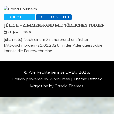
BLAULICHT Report
KREIS DÜREN im Blick
JÜLICH – ZIM­MER­BRAND MIT TÖD­LI­CHEN FOLGEN
21. Januar 2026
Jülich (ots) Nach einem Zimmerbrand am frühen
Mittwochmorgen (21.01.2026) in der Adenauerstraße
konnte die Feuerwehr eine…
© Alle Rechte bei inselLIVEtv 2026.
Proudly powered by WordPress
|
Theme: Refined
Magazine by
Candid Themes
.