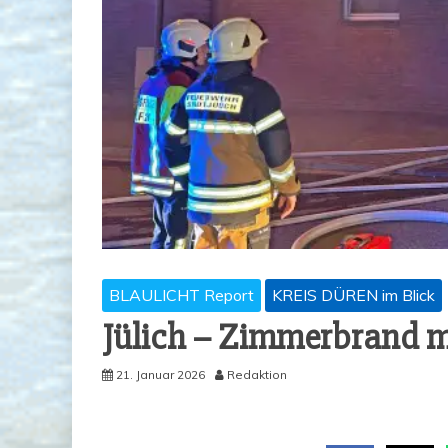
BLAULICHT Report
KREIS DÜREN im Blick
Jülich – Zim­mer­brand mi
21. Januar 2026
Redaktion