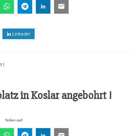
Linkedin
platz in Kos­lar angebohrt !
Tei­len auf: