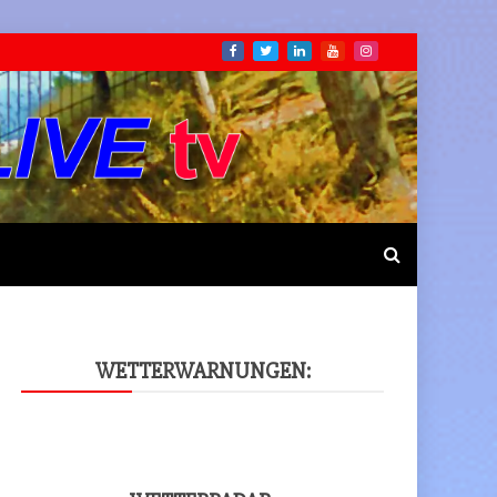
WET­TER­WAR­NUN­GEN: