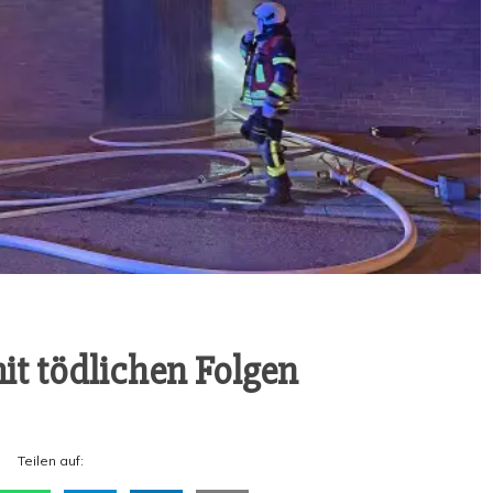
t töd­li­chen Folgen
Tei­len auf: