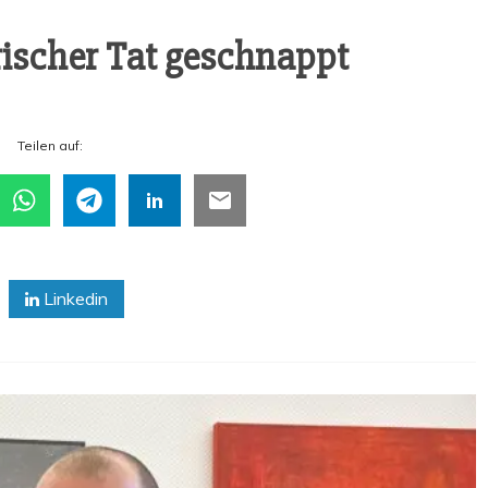
fri­scher Tat geschnappt
Tei­len auf:
Linkedin