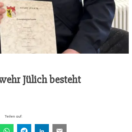
r­wehr Jülich besteht
Tei­len auf: