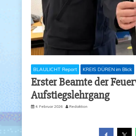
BLAULICHT Report
KREIS DÜREN im Blick
Ers­ter Beam­te der Feu­e
Aufstiegslehrgang
4. Februar 2026
Redaktion