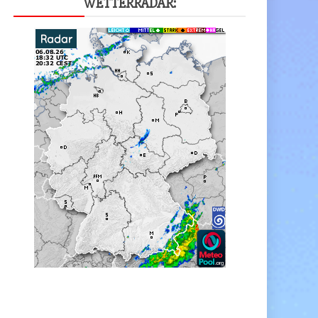
WET­TER­RA­DAR: