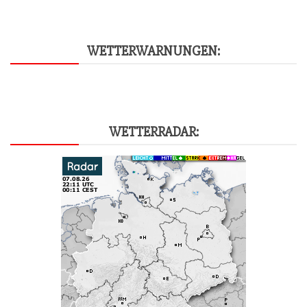
WET­TER­WAR­NUN­GEN:
WET­TER­RA­DAR: