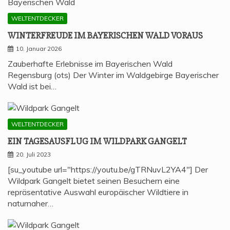
WELTENTDECKER
WIN­TER­FREU­DE IM BAYE­RI­SCHEN WALD VORAUS
10. Januar 2026
Zauberhafte Erlebnisse im Bayerischen Wald
Regensburg (ots) Der Winter im Waldgebirge Bayerischer
Wald ist bei…
WELTENTDECKER
EIN TAGES­AUS­FLUG IM WILD­PARK GANGELT
20. Juli 2023
[su_youtube url="https://youtu.be/gTRNuvL2YA4"] Der
Wildpark Gangelt bietet seinen Besuchern eine
repräsentative Auswahl europäischer Wildtiere in
naturnaher…