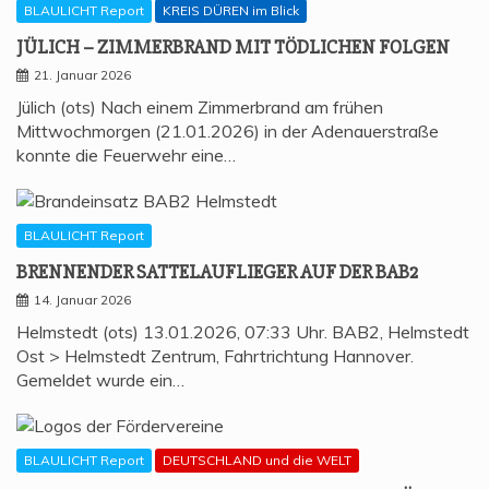
BLAULICHT Report
KREIS DÜREN im Blick
JÜLICH – ZIM­MER­BRAND MIT TÖD­LI­CHEN FOLGEN
21. Januar 2026
Jülich (ots) Nach einem Zimmerbrand am frühen
Mittwochmorgen (21.01.2026) in der Adenauerstraße
konnte die Feuerwehr eine…
BLAULICHT Report
BREN­NEN­DER SAT­TEL­AUF­LIE­GER AUF DER BAB2
14. Januar 2026
Helmstedt (ots) 13.01.2026, 07:33 Uhr. BAB2, Helmstedt
Ost > Helmstedt Zentrum, Fahrtrichtung Hannover.
Gemeldet wurde ein…
BLAULICHT Report
DEUTSCHLAND und die WELT