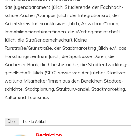
das Jugend­par­la­ment Jülich, Stu­die­ren­de der Fach­hoch­
schu­le Aachen/Campus Jülich, der Inte­gra­ti­ons­rat, der
Arbeits­kreis für ein inklu­si­ves Jülich, Anwohner*innen,
Immobilieneigentümer*innen, die Wer­be­ge­mein­schaft
Jülich, die Stra­ßen­ge­mein­schaft Klei­ne
Rurstraße/Grünstraße, der Stadt­mar­ke­ting Jülich e.V., das
For­schungs­zen­trum Jülich, die Spar­kas­se Düren, die
Aache­ner Bank, die Chris­tus­kir­che, die Stadt­ent­wick­lungs­
ge­sell­schaft Jülich (SEG) sowie von der Jüli­cher Stadt­ver­
wal­tung Mitarbeiter*innen aus den Berei­chen Stadt­ge­
schich­te, Stadt­pla­nung, Struk­tur­wan­del, Stadt­mar­ke­ting,
Kul­tur und Tourismus.
Über
Letz­te Artikel
Redaktion