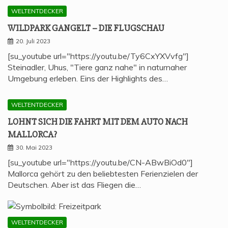
WELTENTDECKER
WILD­PARK GAN­GELT – DIE FLUGSCHAU
20. Juli 2023
[su_youtube url="https://youtu.be/Ty6CxYXVvfg"]
Steinadler, Uhus, "Tiere ganz nahe" in naturnaher
Umgebung erleben. Eins der Highlights des…
WELTENTDECKER
LOHNT SICH DIE FAHRT MIT DEM AUTO NACH
MALLORCA?
30. Mai 2023
[su_youtube url="https://youtu.be/CN-ABwBiOd0"]
Mallorca gehört zu den beliebtesten Ferienzielen der
Deutschen. Aber ist das Fliegen die…
WELTENTDECKER