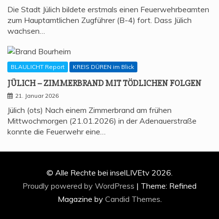
Die Stadt Jülich bildete erstmals einen Feuerwehrbeamten
zum Hauptamtlichen Zugführer (B-4) fort. Dass Jülich
wachsen…
BLAULICHT Report
KREIS DÜREN im Blick
JÜLICH – ZIM­MER­BRAND MIT TÖD­LI­CHEN FOLGEN
21. Januar 2026
Jülich (ots) Nach einem Zimmerbrand am frühen
Mittwochmorgen (21.01.2026) in der Adenauerstraße
konnte die Feuerwehr eine…
© Alle Rechte bei inselLIVEtv 2026.
Proudly powered by WordPress
|
Theme: Refined
Magazine by
Candid Themes
.