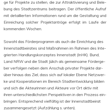
ge für Pro­jek­te zu stel­len, die zur Attrak­ti­vie­rung und Bele­
bung des Stadt­zen­trums bei­tra­gen. Der öffent­li­che Auf­ruf
mit detail­lier­ten Infor­ma­tio­nen rund um die Gestal­tung und
Ein­rei­chung sol­cher Pro­jekt­an­trä­ge erfolgt im Lau­fe der
kom­men­den Wochen.
Sowohl das För­der­pro­gramm als auch die Ein­rich­tung des
Innen­stadt­bei­ra­tes sind Maß­nah­men im Rah­men des Inte­
grier­ten Hand­lungs­kon­zep­tes Innen­stadt (InHK). Bund,
Land NRW und die Stadt Jülich als gemein­sa­me För­der­ge­
ber ver­fol­gen neben dem Anschub pri­va­ter Pro­jek­te dar­
über hin­aus das Ziel, dass sich auf loka­ler Ebe­ne Netz­wer­
ke und Koope­ra­tio­nen im Bereich Stadt­ent­wick­lung bil­den
und sich die Akteu­rin­nen und Akteu­re vor Ort aktiv mit
ihren unter­schied­lichs­ten Per­spek­ti­ven in den Pro­zess ein­
brin­gen. Ent­spre­chend viel­fäl­tig ist der Innen­stadt­bei­rat
zusam­men­ge­setzt (Auf­zäh­lung s. unten).