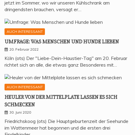
jetzt im Sommer, wo wir unseren Kühlschrank am
dringendsten brauchen, versagt er…
AUCH INTERESSANT
UMFRA­GE: WAS MEN­SCHEN UND HUN­DE LIEBEN
20. Februar 2022
Köln (ots) Der "Liebe-Dein-Haustier-Tag" am 20. Februar
richtet sich an alle, die etwas ganz Besonderes mit…
AUCH INTERESSANT
HEU­LER VON DER MIT­TEL­P­LA­TE LAS­SEN ES SICH
SCHMECKEN
30. Juni 2020
Friedrichskoog (ots) Die Hauptgeburtenzeit der Seehunde
im Wattenmeer hat begonnen und die ersten drei
Findelkinder…