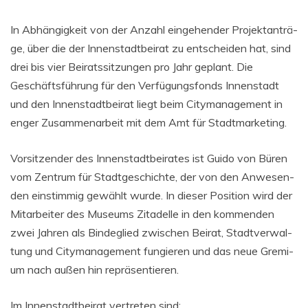
In Abhän­gig­keit von der Anzahl ein­ge­hen­der Pro­jekt­an­trä­
ge, über die der Innen­stadt­bei­rat zu ent­schei­den hat, sind
drei bis vier Bei­rats­sit­zun­gen pro Jahr geplant. Die
Geschäfts­füh­rung für den Ver­fü­gungs­fonds Innen­stadt
und den Innen­stadt­bei­rat liegt beim City­ma­nage­ment in
enger Zusam­men­ar­beit mit dem Amt für Stadtmarketing.
Vor­sit­zen­der des Innen­stadt­bei­ra­tes ist Gui­do von Büren
vom Zen­trum für Stadt­ge­schich­te, der von den Anwe­sen­
den ein­stim­mig gewählt wur­de. In die­ser Posi­ti­on wird der
Mit­ar­bei­ter des Muse­ums Zita­del­le in den kom­men­den
zwei Jah­ren als Bin­de­glied zwi­schen Bei­rat, Stadt­ver­wal­
tung und City­ma­nage­ment fun­gie­ren und das neue Gre­mi­
um nach außen hin repräsentieren.
Im Innen­stadt­bei­rat ver­tre­ten sind: