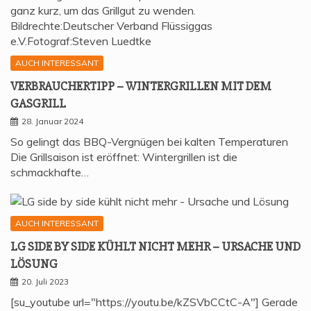
AUCH INTERESSANT
VER­BRAU­CHER­TIPP – WIN­TER­GRIL­LEN MIT DEM
GASGRILL
28. Januar 2024
So gelingt das BBQ-Vergnügen bei kalten Temperaturen
Die Grillsaison ist eröffnet: Wintergrillen ist die
schmackhafte…
AUCH INTERESSANT
LG SIDE BY SIDE KÜHLT NICHT MEHR – URSA­CHE UND
LÖSUNG
20. Juli 2023
[su_youtube url="https://youtu.be/kZSVbCCtC-A"] Gerade