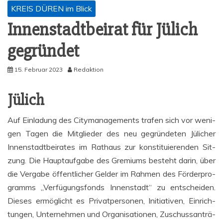
KREIS DÜREN im Blick
Innen­stadt­bei­rat für Jülich
gegründet
15. Februar 2023
Redaktion
Jülich
Auf Ein­la­dung des City­ma­nage­ments tra­fen sich vor weni­
gen Tagen die Mit­glie­der des neu gegrün­de­ten Jüli­cher
Innen­stadt­bei­ra­tes im Rat­haus zur kon­sti­tu­ie­ren­den Sit­
zung. Die Haupt­auf­ga­be des Gre­mi­ums besteht dar­in, über
die Ver­ga­be öffent­li­cher Gel­der im Rah­men des För­der­pro­
gramms „Ver­fü­gungs­fonds Innen­stadt“ zu ent­schei­den.
Die­ses ermög­licht es Pri­vat­per­so­nen, Initia­ti­ven, Ein­rich­
tun­gen, Unter­neh­men und Orga­ni­sa­tio­nen, Zuschuss­an­trä­