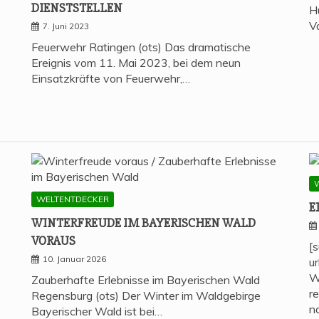
DIENSTSTELLEN
H
V
7. Juni 2023
Feuerwehr Ratingen (ots) Das dramatische
Ereignis vom 11. Mai 2023, bei dem neun
Einsatzkräfte von Feuerwehr,…
WELTENTDECKER
E
WIN­TER­FREU­DE IM BAYE­RI­SCHEN WALD
VORAUS
[
10. Januar 2026
u
W
Zauberhafte Erlebnisse im Bayerischen Wald
r
Regensburg (ots) Der Winter im Waldgebirge
n
Bayerischer Wald ist bei…