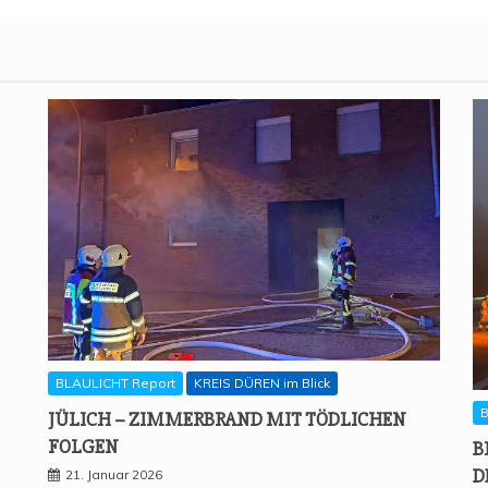
BLAULICHT Report
KREIS DÜREN im Blick
B
JÜLICH – ZIM­MER­BRAND MIT TÖD­LI­CHEN
FOLGEN
B
D
21. Januar 2026