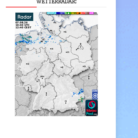
WET­TER­RA­DAR: