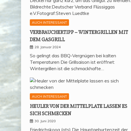
AUCH INTERESSANT
VER­BRAU­CHER­TIPP – WIN­TER­GRIL­LEN MIT
DEM GASGRILL
28. Januar 2024
So gelingt das BBQ-Vergnügen bei kalten
Temperaturen Die Grillsaison ist eröffnet:
Wintergrillen ist die schmackhafte…
AUCH INTERESSANT
HEU­LER VON DER MIT­TEL­P­LA­TE LAS­SEN ES
SICH SCHMECKEN
30. Juni 2020
Friedrichskoog (ots) Die Hauptgeburtenzeit der