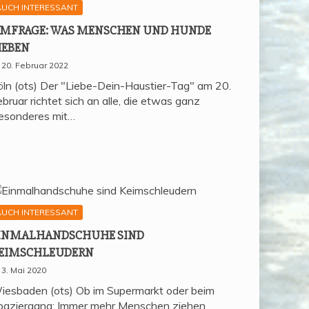
AUCH INTERESSANT
MFRA­GE: WAS MEN­SCHEN UND HUN­DE
IEBEN
20. Februar 2022
öln (ots) Der "Liebe-Dein-Haustier-Tag" am 20.
bruar richtet sich an alle, die etwas ganz
esonderes mit…
AUCH INTERESSANT
IN­MAL­HAND­SCHU­HE SIND
EIMSCHLEUDERN
3. Mai 2020
iesbaden (ots) Ob im Supermarkt oder beim
paziergang: Immer mehr Menschen ziehen