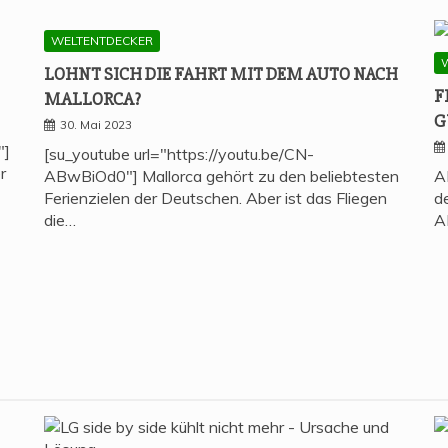
WELTENTDECKER
LOHNT SICH DIE FAHRT MIT DEM AUTO NACH
F
MALLORCA?
G
30. Mai 2023
"]
[su_youtube url="https://youtu.be/CN-
r
ABwBiOd0"] Mallorca gehört zu den beliebtesten
A
Ferienzielen der Deutschen. Aber ist das Fliegen
d
die…
A