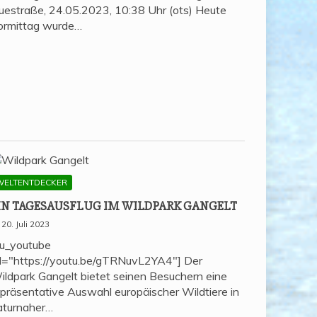
uestraße, 24.05.2023, 10:38 Uhr (ots) Heute
ormittag wurde…
WELTENTDECKER
IN TAGES­AUS­FLUG IM WILD­PARK GANGELT
20. Juli 2023
su_youtube
rl="https://youtu.be/gTRNuvL2YA4"] Der
ildpark Gangelt bietet seinen Besuchern eine
epräsentative Auswahl europäischer Wildtiere in
aturnaher…