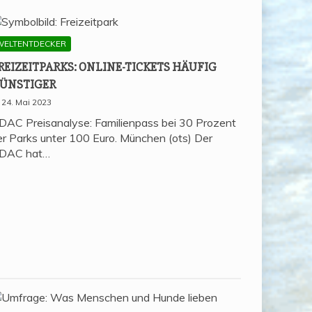
WELTENTDECKER
REI­ZEIT­PARKS: ONLINE-TICKETS HÄU­FIG
ÜNSTIGER
24. Mai 2023
DAC Preisanalyse: Familienpass bei 30 Prozent
er Parks unter 100 Euro. München (ots) Der
DAC hat…