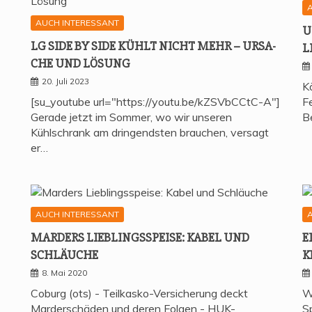
AUCH INTERESSANT
U
LG SIDE BY SIDE KÜHLT NICHT MEHR – URSA­
L
CHE UND LÖSUNG
20. Juli 2023
K
[su_youtube url="https://youtu.be/kZSVbCCtC-A"]
Fe
Gerade jetzt im Sommer, wo wir unseren
B
Kühlschrank am dringendsten brauchen, versagt
er…
AUCH INTERESSANT
MAR­DERS LIEB­LINGS­SPEI­SE: KABEL UND
E
SCHLÄUCHE
K
8. Mai 2020
Coburg (ots) - Teilkasko-Versicherung deckt
W
Marderschäden und deren Folgen - HUK-
S