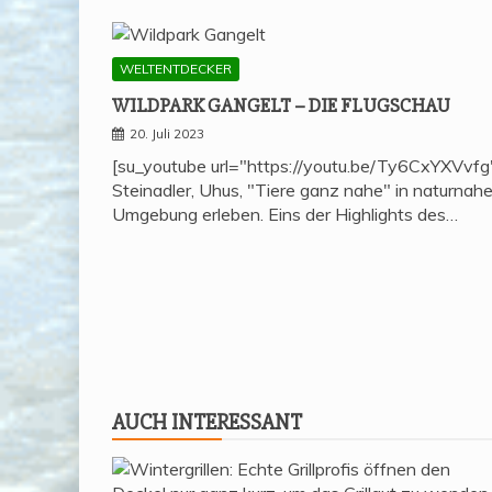
WELTENTDECKER
WILD­PARK GAN­GELT – DIE FLUGSCHAU
20. Juli 2023
[su_youtube url="https://youtu.be/Ty6CxYXVvfg
Steinadler, Uhus, "Tiere ganz nahe" in naturnahe
Umgebung erleben. Eins der Highlights des…
AUCH INTER­ES­SANT