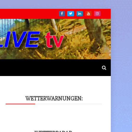
WET­TER­WAR­NUN­GEN: