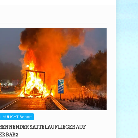
LAULICHT Report
REN­NEN­DER SAT­TEL­AUF­LIE­GER AUF
ER BAB2