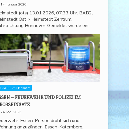
14. Januar 2026
elmstedt (ots) 13.01.2026, 07:33 Uhr. BAB2,
elmstedt Ost > Helmstedt Zentrum,
ahrtrichtung Hannover. Gemeldet wurde ein…
LAULICHT Report
SSEN – FEU­ER­WEHR UND POLI­ZEI IM
ROSSEINSATZ
24. Mai 2023
euerwehr-Essen: Person droht sich und
ohnung anzuzünden! Essen-Katernberg,