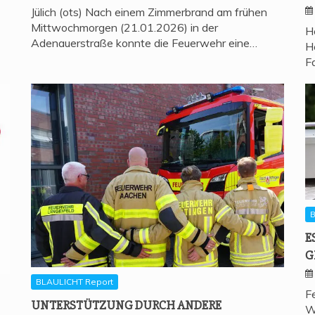
Jülich (ots) Nach einem Zimmerbrand am frühen
Mittwochmorgen (21.01.2026) in der
H
Adenauerstraße konnte die Feuerwehr eine…
H
F
B
E
G
BLAULICHT Report
F
UNTER­STÜT­ZUNG DURCH ANDE­RE
W