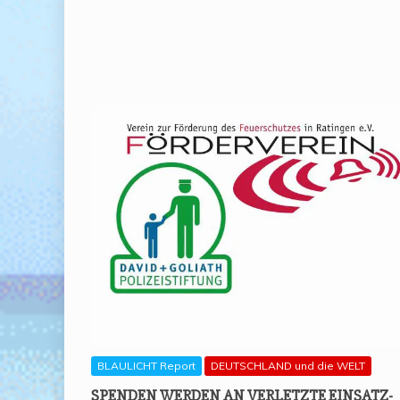
BLAULICHT Report
DEUTSCHLAND und die WELT
SPEN­DEN WER­DEN AN VER­LETZ­TE EIN­SATZ­