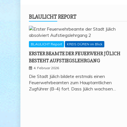
BLAU­LICHT REPORT
BLAULICHT Report
KREIS DÜREN im Blick
ERS­TER BEAM­TE DER FEU­ER­WEHR JÜLICH
BESTEHT AUFSTIEGSLEHRGANG
4. Februar 2026
Die Stadt Jülich bildete erstmals einen
Feuerwehrbeamten zum Hauptamtlichen
Zugführer (B-4) fort. Dass Jülich wachsen…