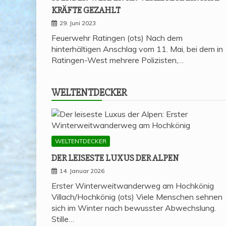
KRÄF­TE GEZAHLT
29. Juni 2023
Feuerwehr Ratingen (ots) Nach dem
hinterhältigen Anschlag vom 11. Mai, bei dem in
Ratingen-West mehrere Polizisten,…
WELT­ENT­DE­CKER
WELTENTDECKER
DER LEI­SES­TE LUXUS DER ALPEN
14. Januar 2026
Erster Winterweitwanderweg am Hochkönig
Villach/Hochkönig (ots) Viele Menschen sehnen
sich im Winter nach bewusster Abwechslung.
Stille…