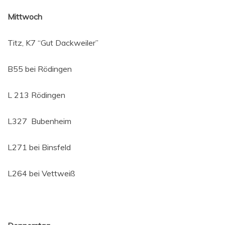
Mitt­woch
Titz, K7 “Gut Dackweiler”
B55 bei Rödingen
L 213 Rödingen
L327 Buben­heim
L271 bei Binsfeld
L264 bei Vettweiß