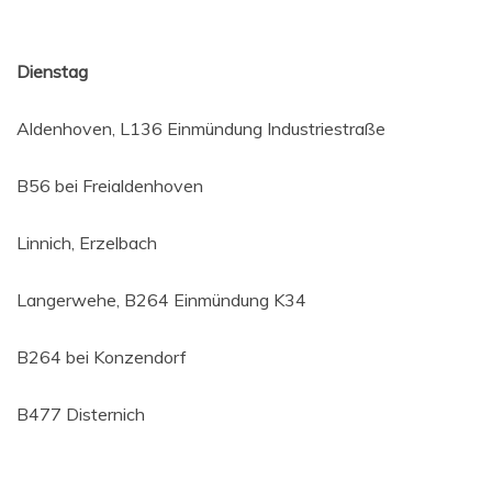
Diens­tag
Alden­ho­ven, L136 Ein­mün­dung Industriestraße
B56 bei Freialdenhoven
Lin­nich, Erzelbach
Langer­we­he, B264 Ein­mün­dung K34
B264 bei Konzendorf
B477 Dis­ter­nich