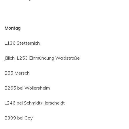
Mon­tag
L136 Stet­ter­nich
Jülich, L253 Ein­mün­dung Waldstraße
B55 Mersch
B265 bei Wollersheim
L246 bei Schmidt/Harscheidt
B399 bei Gey