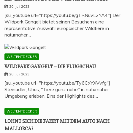
20. Juli 2023
[su_youtube url="https://youtu.be/gTRNuvL2YA4"] Der
Wildpark Gangelt bietet seinen Besuchern eine
repräsentative Auswahl europäischer Wildtiere in
naturnaher…
WELTENTDECKER
WILD­PARK GAN­GELT – DIE FLUGSCHAU
20. Juli 2023
[su_youtube url="https://youtu.be/Ty6CxYXVvfg"]
Steinadler, Uhus, "Tiere ganz nahe" in naturnaher
Umgebung erleben. Eins der Highlights des…
WELTENTDECKER
LOHNT SICH DIE FAHRT MIT DEM AUTO NACH
MALLORCA?