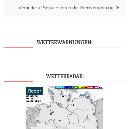
Ver­än­der­te Ser­vice­zei­ten der Kreisverwaltung
WET­TER­WAR­NUN­GEN:
WET­TER­RA­DAR: