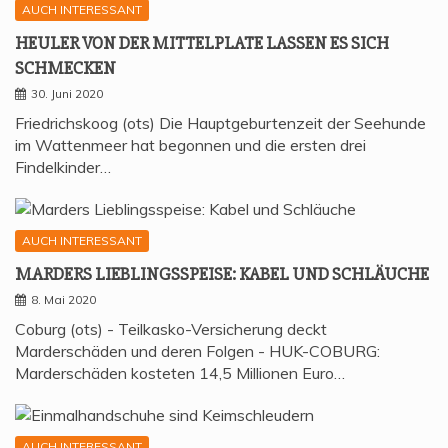
AUCH INTERESSANT
HEU­LER VON DER MIT­TEL­P­LA­TE LAS­SEN ES SICH
SCHMECKEN
30. Juni 2020
Friedrichskoog (ots) Die Hauptgeburtenzeit der Seehunde
im Wattenmeer hat begonnen und die ersten drei
Findelkinder…
AUCH INTERESSANT
MAR­DERS LIEB­LINGS­SPEI­SE: KABEL UND SCHLÄUCHE
8. Mai 2020
Coburg (ots) - Teilkasko-Versicherung deckt
Marderschäden und deren Folgen - HUK-COBURG:
Marderschäden kosteten 14,5 Millionen Euro…
AUCH INTERESSANT