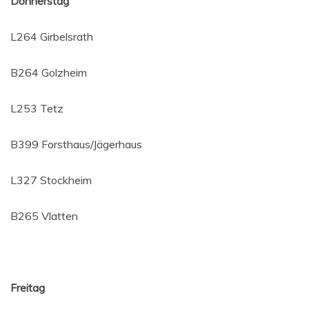
Don­ners­tag
L264 Gir­bels­rath
B264 Golz­heim
L253 Tetz
B399 Forsthaus/Jägerhaus
L327 Stock­heim
B265 Vlat­ten
Frei­tag