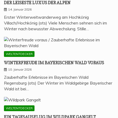
DER LEI­SES­TE LUXUS DER ALPEN
14. Januar 2026
Erster Winterweitwanderweg am Hochkönig
Villach/Hochkönig (ots) Viele Menschen sehnen sich im
Winter nach bewusster Abwechslung. Stille…
WELTENTDECKER
WIN­TER­FREU­DE IM BAYE­RI­SCHEN WALD VORAUS
10. Januar 2026
Zauberhafte Erlebnisse im Bayerischen Wald
Regensburg (ots) Der Winter im Waldgebirge Bayerischer
Wald ist bei…
WELTENTDECKER
EIN TAGES­AUS­FLUG IM WILD­PARK GANGELT