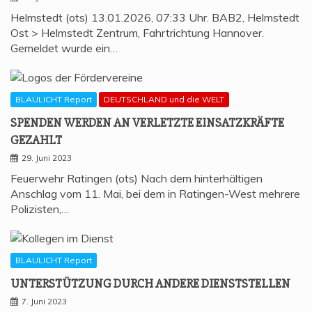
Helmstedt (ots) 13.01.2026, 07:33 Uhr. BAB2, Helmstedt
Ost > Helmstedt Zentrum, Fahrtrichtung Hannover.
Gemeldet wurde ein…
BLAULICHT Report
DEUTSCHLAND und die WELT
SPEN­DEN WER­DEN AN VER­LETZ­TE EIN­SATZ­KRÄF­TE
GEZAHLT
29. Juni 2023
Feuerwehr Ratingen (ots) Nach dem hinterhältigen
Anschlag vom 11. Mai, bei dem in Ratingen-West mehrere
Polizisten,…
BLAULICHT Report
UNTER­STÜT­ZUNG DURCH ANDE­RE DIENSTSTELLEN
7. Juni 2023