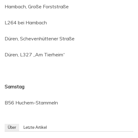
Ham­bach, Gro­ße Forststraße
L264 bei Hambach
Düren, Sche­ven­hüt­te­ner Straße
Düren, L327 „Am Tierheim“
Sams­tag
B56 Huchem-Stam­meln
Über
Letz­te Artikel