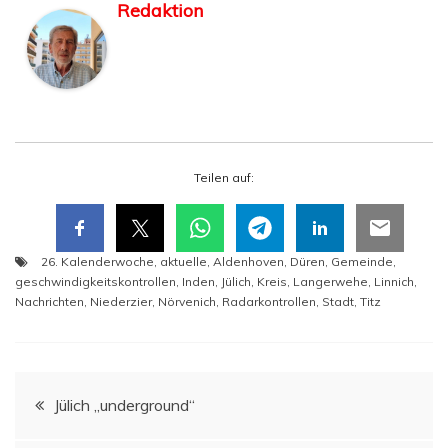
Redaktion
Tei­len auf:
26. Kalenderwoche
,
aktuelle
,
Aldenhoven
,
Düren
,
Gemeinde
,
geschwindigkeitskontrollen
,
Inden
,
Jülich
,
Kreis
,
Langerwehe
,
Linnich
,
Nachrichten
,
Niederzier
,
Nörvenich
,
Radarkontrollen
,
Stadt
,
Titz
Beitragsnavigation
Jülich „under­ground“