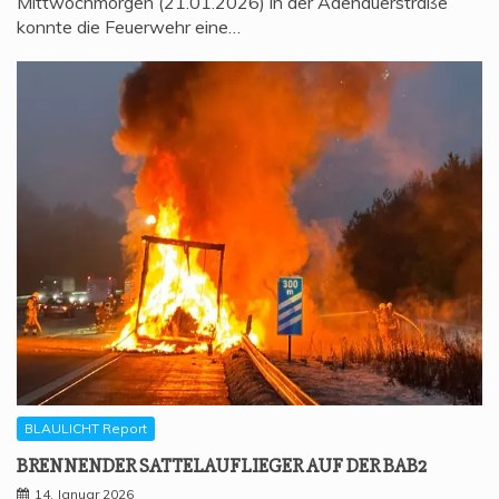
Mittwochmorgen (21.01.2026) in der Adenauerstraße
konnte die Feuerwehr eine…
BLAULICHT Report
BREN­NEN­DER SAT­TEL­AUF­LIE­GER AUF DER BAB2
14. Januar 2026