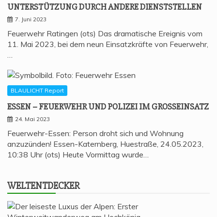
UNTER­STÜT­ZUNG DURCH ANDE­RE DIENSTSTELLEN
7. Juni 2023
Feuerwehr Ratingen (ots) Das dramatische Ereignis vom
11. Mai 2023, bei dem neun Einsatzkräfte von Feuerwehr,
…
BLAULICHT Report
ESSEN – FEU­ER­WEHR UND POLI­ZEI IM GROSSEINSATZ
24. Mai 2023
Feuerwehr-Essen: Person droht sich und Wohnung
anzuzünden! Essen-Katernberg, Huestraße, 24.05.2023,
10:38 Uhr (ots) Heute Vormittag wurde…
WELT­ENT­DE­CKER