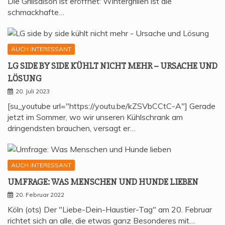
Die Grillsaison ist eröffnet: Wintergrillen ist die
schmackhafte…
AUCH INTERESSANT
LG SIDE BY SIDE KÜHLT NICHT MEHR – URSA­CHE UND
LÖSUNG
20. Juli 2023
[su_youtube url="https://youtu.be/kZSVbCCtC-A"] Gerade
jetzt im Sommer, wo wir unseren Kühlschrank am
dringendsten brauchen, versagt er…
AUCH INTERESSANT
UMFRA­GE: WAS MEN­SCHEN UND HUN­DE LIEBEN
20. Februar 2022
Köln (ots) Der "Liebe-Dein-Haustier-Tag" am 20. Februar
richtet sich an alle, die etwas ganz Besonderes mit…