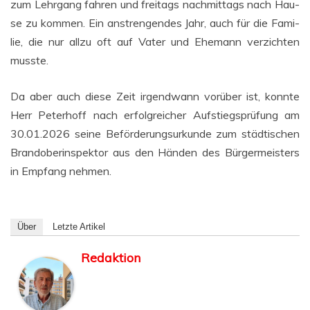
zum Lehr­gang fah­ren und frei­tags nach­mit­tags nach Hau­
se zu kom­men. Ein anstren­gen­des Jahr, auch für die Fami­
lie, die nur all­zu oft auf Vater und Ehe­mann ver­zich­ten
musste.
Da aber auch die­se Zeit irgend­wann vor­über ist, konn­te
Herr Peter­hoff nach erfolg­rei­cher Auf­stiegs­prü­fung am
30.01.2026 sei­ne Beför­de­rungs­ur­kun­de zum städ­ti­schen
Brand­ober­inspek­tor aus den Hän­den des Bür­ger­meis­ters
in Emp­fang nehmen.
Über
Letz­te Artikel
Redaktion