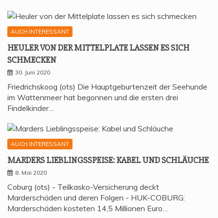
AUCH INTERESSANT
HEU­LER VON DER MIT­TEL­P­LA­TE LAS­SEN ES SICH
SCHMECKEN
30. Juni 2020
Friedrichskoog (ots) Die Hauptgeburtenzeit der Seehunde
im Wattenmeer hat begonnen und die ersten drei
Findelkinder…
AUCH INTERESSANT
MAR­DERS LIEB­LINGS­SPEI­SE: KABEL UND SCHLÄUCHE
8. Mai 2020
Coburg (ots) - Teilkasko-Versicherung deckt
Marderschäden und deren Folgen - HUK-COBURG:
Marderschäden kosteten 14,5 Millionen Euro…