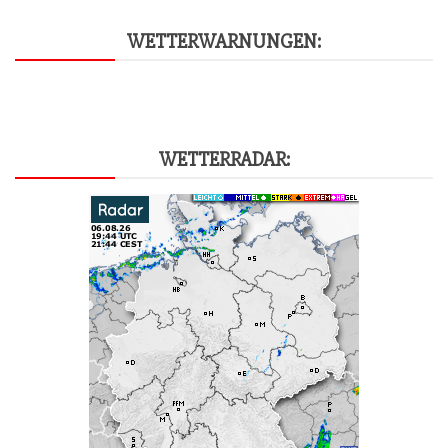
WET­TER­WAR­NUN­GEN:
WET­TER­RA­DAR: