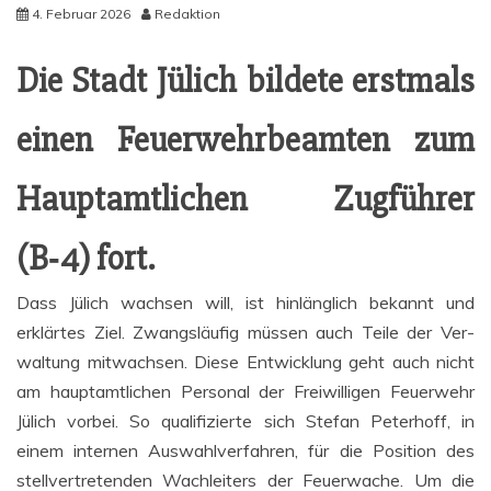
4. Februar 2026
Redaktion
Die Stadt Jülich bil­de­te erst­mals
einen Feu­er­wehr­be­am­ten zum
Haupt­amt­li­chen Zug­füh­rer
(B‑4) fort.
Dass Jülich wach­sen will, ist hin­läng­lich bekannt und
erklär­tes Ziel. Zwangs­läu­fig müs­sen auch Tei­le der Ver­
wal­tung mit­wach­sen. Die­se Ent­wick­lung geht auch nicht
am haupt­amt­li­chen Per­so­nal der Frei­wil­li­gen Feu­er­wehr
Jülich vor­bei. So qua­li­fi­zier­te sich Ste­fan Peter­hoff, in
einem inter­nen Aus­wahl­ver­fah­ren, für die Posi­ti­on des
stell­ver­tre­ten­den Wach­lei­ters der Feu­er­wa­che. Um die