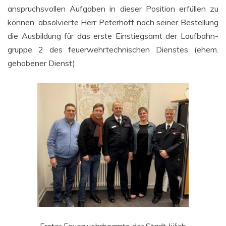
anspruchs­vol­len Auf­ga­ben in die­ser Posi­ti­on erfül­len zu
kön­nen, absol­vier­te Herr Peter­hoff nach sei­ner Bestel­lung
die Aus­bil­dung für das ers­te Ein­stiegs­amt der Lauf­bahn­
grup­pe 2 des feu­er­wehr­tech­ni­schen Diens­tes (ehem.
geho­be­ner Dienst).