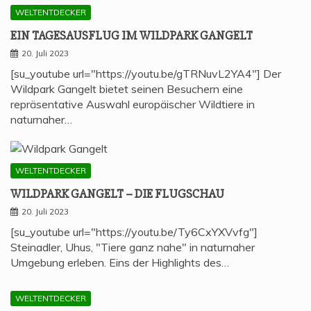
WELTENTDECKER
EIN TAGES­AUS­FLUG IM WILD­PARK GANGELT
20. Juli 2023
[su_youtube url="https://youtu.be/gTRNuvL2YA4"] Der
Wildpark Gangelt bietet seinen Besuchern eine
repräsentative Auswahl europäischer Wildtiere in
naturnaher…
WELTENTDECKER
WILD­PARK GAN­GELT – DIE FLUGSCHAU
20. Juli 2023
[su_youtube url="https://youtu.be/Ty6CxYXVvfg"]
Steinadler, Uhus, "Tiere ganz nahe" in naturnaher
Umgebung erleben. Eins der Highlights des…
WELTENTDECKER