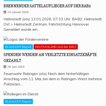
BREN­NEN­DER SAT­TEL­AUF­LIE­GER AUF DER BAB2
14. Januar 2026
Helmstedt (ots) 13.01.2026, 07:33 Uhr. BAB2, Helmstedt
Ost > Helmstedt Zentrum, Fahrtrichtung Hannover.
Gemeldet wurde ein…
BLAULICHT Report
DEUTSCHLAND und die WELT
SPEN­DEN WER­DEN AN VER­LETZ­TE EIN­SATZ­KRÄF­TE
GEZAHLT
29. Juni 2023
Feuerwehr Ratingen (ots) Nach dem hinterhältigen
Anschlag vom 11. Mai, bei dem in Ratingen-West mehrere
Polizisten,…
BLAULICHT Report