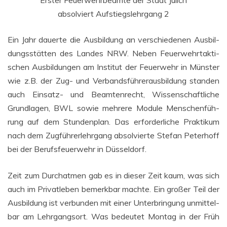
Ers­ter Feu­er­wehr­be­am­te der Stadt Jülich
absol­viert Auf­stiegs­lehr­gang 2
Ein Jahr dau­er­te die Aus­bil­dung an ver­schie­de­nen Aus­bil­
dungs­stät­ten des Lan­des NRW. Neben Feu­er­wehrtak­ti­
schen Aus­bil­dun­gen am Insti­tut der Feu­er­wehr in Müns­ter
wie z.B. der Zug- und Ver­bands­füh­rer­aus­bil­dung stan­den
auch Ein­satz- und Beam­ten­recht, Wis­sen­schaft­li­che
Grund­la­gen, BWL sowie meh­re­re Modu­le Men­schen­füh­
rung auf dem Stun­den­plan. Das erfor­der­li­che Prak­ti­kum
nach dem Zug­füh­rer­lehr­gang absol­vier­te Ste­fan Peter­hoff
bei der Berufs­feu­er­wehr in Düsseldorf.
Zeit zum Durch­at­men gab es in die­ser Zeit kaum, was sich
auch im Pri­vat­le­ben bemerk­bar mach­te. Ein gro­ßer Teil der
Aus­bil­dung ist ver­bun­den mit einer Unter­brin­gung unmit­tel­
bar am Lehr­gangs­ort. Was bedeu­tet Mon­tag in der Früh