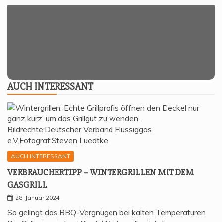
AUCH INTER­ES­SANT
AUCH INTERESSANT
VER­BRAU­CHER­TIPP – WIN­TER­GRIL­LEN MIT DEM
GASGRILL
28. Januar 2024
So gelingt das BBQ-Vergnügen bei kalten Temperaturen