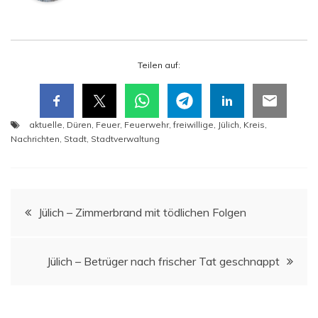
Tei­len auf:
aktuelle
,
Düren
,
Feuer
,
Feuerwehr
,
freiwillige
,
Jülich
,
Kreis
,
Nachrichten
,
Stadt
,
Stadtverwaltung
Beitragsnavigation
Jülich – Zim­mer­brand mit töd­li­chen Folgen
Jülich – Betrü­ger nach fri­scher Tat geschnappt