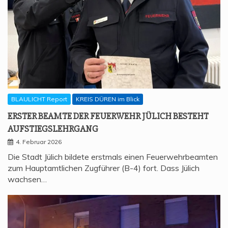
BLAULICHT Report
KREIS DÜREN im Blick
ERS­TER BEAM­TE DER FEU­ER­WEHR JÜLICH BESTEHT
AUFSTIEGSLEHRGANG
4. Februar 2026
Die Stadt Jülich bildete erstmals einen Feuerwehrbeamten
zum Hauptamtlichen Zugführer (B-4) fort. Dass Jülich
wachsen…