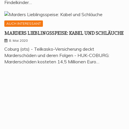
Findelkinder…
AUCH INTERESSANT
MAR­DERS LIEB­LINGS­SPEI­SE: KABEL UND SCHLÄUCHE
8. Mai 2020
Coburg (ots) - Teilkasko-Versicherung deckt
Marderschäden und deren Folgen - HUK-COBURG:
Marderschäden kosteten 14,5 Millionen Euro…
AUCH INTERESSANT
EIN­MAL­HAND­SCHU­HE SIND KEIMSCHLEUDERN
3. Mai 2020
Wiesbaden (ots) Ob im Supermarkt oder beim
Spaziergang: Immer mehr Menschen ziehen
Einmalhandschuhe an, um sich…