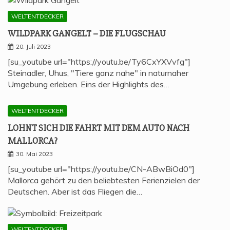
WELTENTDECKER
WILD­PARK GAN­GELT – DIE FLUGSCHAU
20. Juli 2023
[su_youtube url="https://youtu.be/Ty6CxYXVvfg"]
Steinadler, Uhus, "Tiere ganz nahe" in naturnaher
Umgebung erleben. Eins der Highlights des…
WELTENTDECKER
LOHNT SICH DIE FAHRT MIT DEM AUTO NACH
MALLORCA?
30. Mai 2023
[su_youtube url="https://youtu.be/CN-ABwBiOd0"]
Mallorca gehört zu den beliebtesten Ferienzielen der
Deutschen. Aber ist das Fliegen die…
WELTENTDECKER