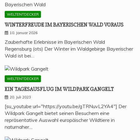
WELTENTDECKER
WIN­TER­FREU­DE IM BAYE­RI­SCHEN WALD VORAUS
10. Januar 2026
Zauberhafte Erlebnisse im Bayerischen Wald
Regensburg (ots) Der Winter im Waldgebirge Bayerischer
Wald ist bei…
WELTENTDECKER
EIN TAGES­AUS­FLUG IM WILD­PARK GANGELT
20. Juli 2023
[su_youtube url="https://youtu.be/gTRNuvL2YA4"] Der
Wildpark Gangelt bietet seinen Besuchern eine
repräsentative Auswahl europäischer Wildtiere in
naturnaher…