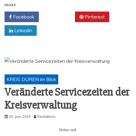
SHARE
Facebook
Twitter
Pinterest
Linkedin
KREIS DÜREN im Blick
Ver­än­der­te Ser­vice­zei­ten der
Kreisverwaltung
25. Juni 2023
Redaktion
Tei­len auf: