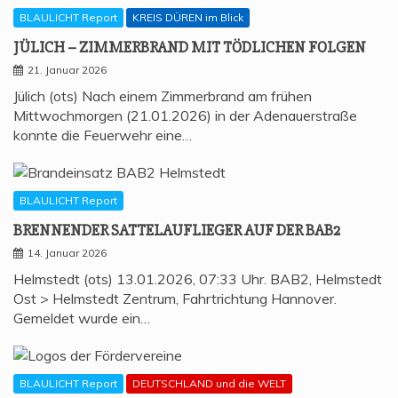
BLAULICHT Report
KREIS DÜREN im Blick
JÜLICH – ZIM­MER­BRAND MIT TÖD­LI­CHEN FOLGEN
21. Januar 2026
Jülich (ots) Nach einem Zimmerbrand am frühen
Mittwochmorgen (21.01.2026) in der Adenauerstraße
konnte die Feuerwehr eine…
BLAULICHT Report
BREN­NEN­DER SAT­TEL­AUF­LIE­GER AUF DER BAB2
14. Januar 2026
Helmstedt (ots) 13.01.2026, 07:33 Uhr. BAB2, Helmstedt
Ost > Helmstedt Zentrum, Fahrtrichtung Hannover.
Gemeldet wurde ein…
BLAULICHT Report
DEUTSCHLAND und die WELT