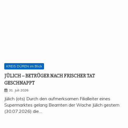
Die Stadt Jülich bildete erstmals einen Feuerwehrbeamten
zum Hauptamtlichen Zugführer (B-4) fort. Dass Jülich
wachsen…
BLAULICHT Report
KREIS DÜREN im Blick
JÜLICH – ZIM­MER­BRAND MIT TÖD­LI­CHEN FOLGEN
21. Januar 2026
Jülich (ots) Nach einem Zimmerbrand am frühen
Mittwochmorgen (21.01.2026) in der Adenauerstraße
konnte die Feuerwehr eine…
© Alle Rechte bei inselLIVEtv 2026.
Proudly powered by WordPress
|
Theme: Refined
Magazine by
Candid Themes
.