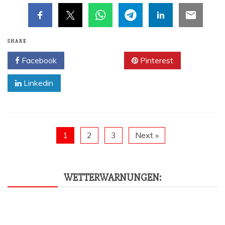
SHARE
Facebook
Twitter
Pinterest
Linkedin
1
2
3
Next »
WET­TER­WAR­NUN­GEN: