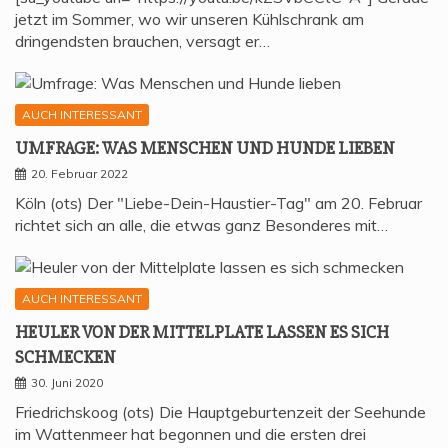
jetzt im Sommer, wo wir unseren Kühlschrank am
dringendsten brauchen, versagt er…
AUCH INTERESSANT
UMFRA­GE: WAS MEN­SCHEN UND HUN­DE LIEBEN
20. Februar 2022
Köln (ots) Der "Liebe-Dein-Haustier-Tag" am 20. Februar
richtet sich an alle, die etwas ganz Besonderes mit…
AUCH INTERESSANT
HEU­LER VON DER MIT­TEL­P­LA­TE LAS­SEN ES SICH
SCHMECKEN
30. Juni 2020
Friedrichskoog (ots) Die Hauptgeburtenzeit der Seehunde
im Wattenmeer hat begonnen und die ersten drei