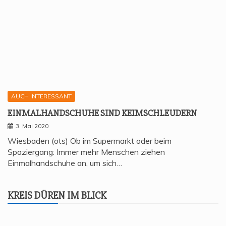
KREIS DÜREN IM BLICK
KREIS DÜREN im Blick
JÜLICH – BETRÜ­GER NACH FRI­SCHER TAT
GESCHNAPPT
31. Juli 2026
Jülich (ots) Durch den aufmerksamen Filialleiter eines
Supermarktes gelang Beamten der Wache Jülich gestern
(30.07.2026) die…
BLAULICHT Report
KREIS DÜREN im Blick
ERS­TER BEAM­TE DER FEU­ER­WEHR JÜLICH BESTEHT
AUFSTIEGSLEHRGANG
4. Februar 2026