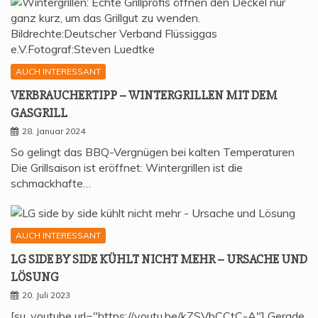
AUCH INTERESSANT
VER­BRAU­CHER­TIPP – WIN­TER­GRIL­LEN MIT DEM
GASGRILL
28. Januar 2024
So gelingt das BBQ-Vergnügen bei kalten Temperaturen
Die Grillsaison ist eröffnet: Wintergrillen ist die
schmackhafte…
AUCH INTERESSANT
LG SIDE BY SIDE KÜHLT NICHT MEHR – URSA­CHE UND
LÖSUNG
20. Juli 2023
[su_youtube url="https://youtu.be/kZSVbCCtC-A"] Gerade