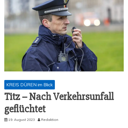
KREIS DÜREN im Blick
Titz – Nach Ver­kehrs­un­fall
geflüchtet
19. August 2023
Redaktion