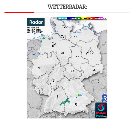
WET­TER­RA­DAR: