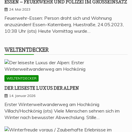
ESSEN – FEU­ER­WEHR UND POLI­ZEI IM GROSSEINSATZ
24. Mai 2023
Feuerwehr-Essen: Person droht sich und Wohnung
anzuzünden! Essen-Katernberg, Huestraße, 24.05.2023,
10:38 Uhr (ots) Heute Vormittag wurde…
WELT­ENT­DE­CKER
WELTENTDECKER
DER LEI­SES­TE LUXUS DER ALPEN
14. Januar 2026
Erster Winterweitwanderweg am Hochkönig
Villach/Hochkönig (ots) Viele Menschen sehnen sich im
Winter nach bewusster Abwechslung. Stille…