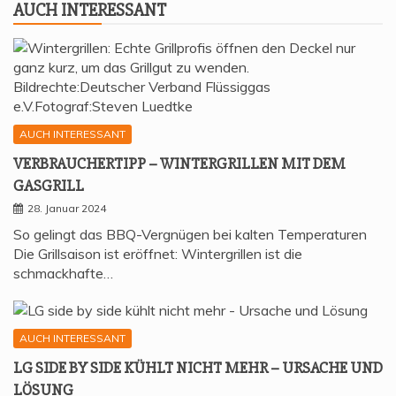
AUCH INTER­ES­SANT
AUCH INTERESSANT
VER­BRAU­CHER­TIPP – WIN­TER­GRIL­LEN MIT DEM
GASGRILL
28. Januar 2024
So gelingt das BBQ-Vergnügen bei kalten Temperaturen
Die Grillsaison ist eröffnet: Wintergrillen ist die
schmackhafte…
AUCH INTERESSANT
LG SIDE BY SIDE KÜHLT NICHT MEHR – URSA­CHE UND
LÖSUNG