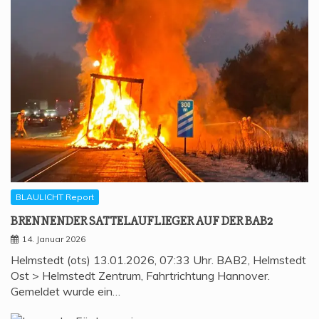
BLAULICHT Report
BREN­NEN­DER SAT­TEL­AUF­LIE­GER AUF DER BAB2
14. Januar 2026
Helmstedt (ots) 13.01.2026, 07:33 Uhr. BAB2, Helmstedt
Ost > Helmstedt Zentrum, Fahrtrichtung Hannover.
Gemeldet wurde ein…