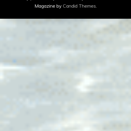
Magazine by
Candid Themes
.