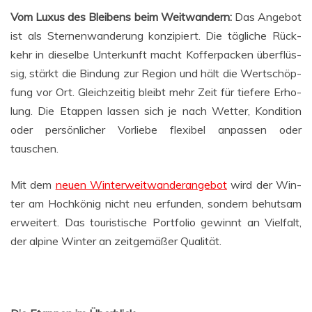
Vom Luxus des Blei­bens beim Weit­wan­dern:
Das Ange­bot
ist als Ster­nen­wan­de­rung kon­zi­piert. Die täg­li­che Rück­
kehr in die­sel­be Unter­kunft macht Kof­fer­pa­cken über­flüs­
sig, stärkt die Bin­dung zur Regi­on und hält die Wert­schöp­
fung vor Ort. Gleich­zei­tig bleibt mehr Zeit für tie­fe­re Erho­
lung. Die Etap­pen las­sen sich je nach Wet­ter, Kon­di­ti­on
oder per­sön­li­cher Vor­lie­be fle­xi­bel anpas­sen oder
tauschen.
Mit dem
neu­en Win­ter­weit­wan­der­an­ge­bot
wird der Win­
ter am Hoch­kö­nig nicht neu erfun­den, son­dern behut­sam
erwei­tert. Das tou­ris­ti­sche Port­fo­lio gewinnt an Viel­falt,
der alpi­ne Win­ter an zeit­ge­mä­ßer Qualität.