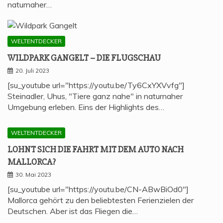
naturnaher…
WELTENTDECKER
WILD­PARK GAN­GELT – DIE FLUGSCHAU
20. Juli 2023
[su_youtube url="https://youtu.be/Ty6CxYXVvfg"]
Steinadler, Uhus, "Tiere ganz nahe" in naturnaher
Umgebung erleben. Eins der Highlights des…
WELTENTDECKER
LOHNT SICH DIE FAHRT MIT DEM AUTO NACH
MALLORCA?
30. Mai 2023
[su_youtube url="https://youtu.be/CN-ABwBiOd0"]
Mallorca gehört zu den beliebtesten Ferienzielen der
Deutschen. Aber ist das Fliegen die…