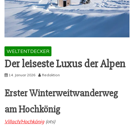
WELTENTDECKER
Der lei­ses­te Luxus der Alpen
14. Januar 2026
Redaktion
Ers­ter Win­ter­weit­wan­der­weg
am Hochkönig
Villach/Hochkönig
(ots)