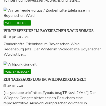
Winter nach bewusster Abwechslung. Stille…
WELTENTDECKER
WIN­TER­FREU­DE IM BAYE­RI­SCHEN WALD VORAUS
10. Januar 2026
Zauberhafte Erlebnisse im Bayerischen Wald
Regensburg (ots) Der Winter im Waldgebirge Bayerischer
Wald ist bei…
WELTENTDECKER
EIN TAGES­AUS­FLUG IM WILD­PARK GANGELT
20. Juli 2023
[su_youtube url="https://youtu.be/gTRNuvL2YA4"] Der
Wildpark Gangelt bietet seinen Besuchern eine
repräsentative Auswahl europäischer Wildtiere in