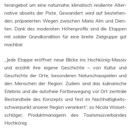
ter­an­ge­bot um eine natur­na­he, kli­ma­tisch resi­li­en­te Alter­
na­ti­ve abseits der Pis­te. Gewan­dert wird auf bestehen­
den, prä­pa­rier­ten Wegen zwi­schen Maria Alm und Dien­
ten. Dank des mode­ra­ten Höhen­pro­fils sind die Etap­pen
mit soli­der Grund­kon­di­ti­on für eine brei­te Ziel­grup­pe gut
machbar.
„Jede Etap­pe eröff­net neue Bli­cke ins Hoch­kö­nig-Mas­siv
und erzählt ihre eige­ne Geschich­te – von Kul­tur und
Geschich­te der Orte, beson­de­ren Natur­schau­spie­len und
den Men­schen der Regi­on. Zudem sind das kuli­na­ri­sche
Erleb­nis und die auto­freie Fort­be­we­gung vor Ort zen­tra­le
Bestand­tei­le des Kon­zepts und fest im Nach­hal­tig­keits­
schwer­punkt unse­rer Regi­on ver­an­kert“, so Nico­la Woi­set­
schlä­ger, Pro­dukt­ma­na­ge­rin des Tou­ris­mus­ver­ban­des
Hochkönig.