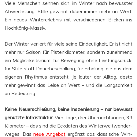
Vie­le Men­schen seh­nen sich im Win­ter nach bewuss­ter
Abwechs­lung. Stil­le gewinnt dabei immer mehr an Wert.
Ein neu­es Win­ter­er­leb­nis mit ver­schie­de­nen Bli­cken ins
Hochkönig-Massiv.
Der Win­ter ver­liert für vie­le sei­ne Ein­deu­tig­keit. Er ist nicht
mehr nur Sai­son für Pis­ten­ki­lo­me­ter, son­dern zuneh­mend
ein Mög­lich­keits­raum: für Bewe­gung ohne Leis­tungs­druck,
für Stil­le statt Dau­er­be­schal­lung, für Erho­lung, die aus dem
eige­nen Rhyth­mus ent­steht. Je lau­ter der All­tag, des­to
mehr gewinnt das Lei­se an Wert – und die Lang­sam­keit
an Bedeutung.
Kei­ne Neu­erschlie­ßung, kei­ne Insze­nie­rung – nur bewusst
genutz­te Infra­struk­tur:
Vier Tage, drei Über­nach­tun­gen, 39
Kilo­me­ter – das sind die Eck­da­ten des Win­ter­weit­wan­der­
we­ges. Das
neue Ange­bot
ergänzt das klas­si­sche Win­