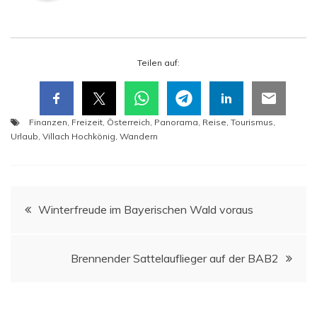
Tei­len auf:
Finanzen
,
Freizeit
,
Österreich
,
Panorama
,
Reise
,
Tourismus
,
Urlaub
,
Villach Hochkönig
,
Wandern
Beitragsnavigation
Win­ter­freu­de im Baye­ri­schen Wald voraus
Bren­nen­der Sat­tel­auf­lie­ger auf der BAB2