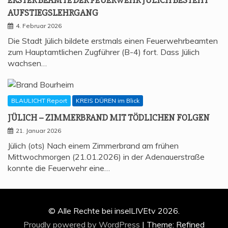
AUFSTIEGSLEHRGANG
4. Februar 2026
Die Stadt Jülich bildete erstmals einen Feuerwehrbeamten
zum Hauptamtlichen Zugführer (B-4) fort. Dass Jülich
wachsen…
BLAULICHT Report
KREIS DÜREN im Blick
JÜLICH – ZIM­MER­BRAND MIT TÖD­LI­CHEN FOLGEN
21. Januar 2026
Jülich (ots) Nach einem Zimmerbrand am frühen
Mittwochmorgen (21.01.2026) in der Adenauerstraße
konnte die Feuerwehr eine…
© Alle Rechte bei inselLIVEtv 2026.
Proudly powered by WordPress
|
Theme: Refined