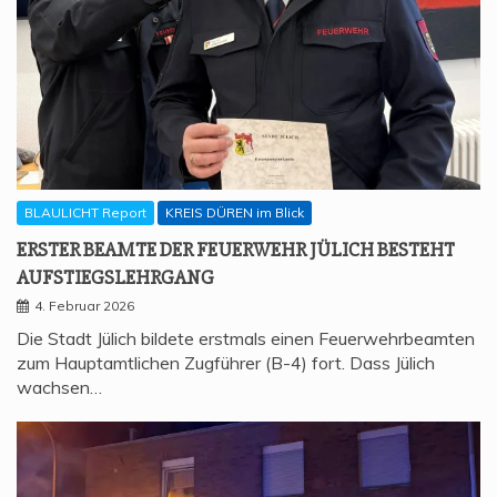
BLAULICHT Report
KREIS DÜREN im Blick
ERS­TER BEAM­TE DER FEU­ER­WEHR JÜLICH BESTEHT
AUFSTIEGSLEHRGANG
4. Februar 2026
Die Stadt Jülich bildete erstmals einen Feuerwehrbeamten
zum Hauptamtlichen Zugführer (B-4) fort. Dass Jülich
wachsen…