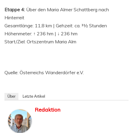
Etap­pe 4:
Über den Maria Almer Schatt­berg nach
Hinterreit
Gesamt­län­ge: 11,8 km | Geh­zeit: ca. 31⁄2 Stunden
Höhen­me­ter: ↑ 236 hm | ↓ 236 hm
Start/Ziel: Orts­zen­trum Maria Alm
Quel­le: Öster­reichs Wan­der­dör­fer e.V.
Über
Letz­te Artikel
Redaktion