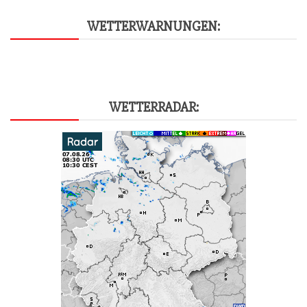
WET­TER­WAR­NUN­GEN:
WET­TER­RA­DAR: