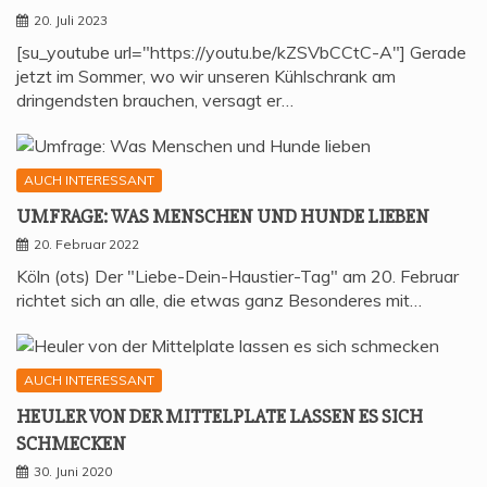
20. Juli 2023
[su_youtube url="https://youtu.be/kZSVbCCtC-A"] Gerade
jetzt im Sommer, wo wir unseren Kühlschrank am
dringendsten brauchen, versagt er…
AUCH INTERESSANT
UMFRA­GE: WAS MEN­SCHEN UND HUN­DE LIEBEN
20. Februar 2022
Köln (ots) Der "Liebe-Dein-Haustier-Tag" am 20. Februar
richtet sich an alle, die etwas ganz Besonderes mit…
AUCH INTERESSANT
HEU­LER VON DER MIT­TEL­P­LA­TE LAS­SEN ES SICH
SCHMECKEN
30. Juni 2020