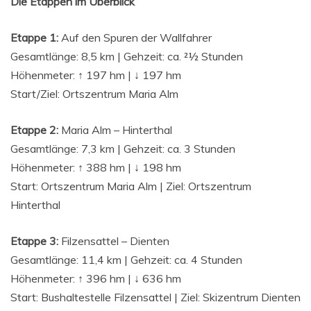
Die Etap­pen im Überblick
Etap­pe 1:
Auf den Spu­ren der Wallfahrer
Gesamt­län­ge: 8,5 km | Geh­zeit: ca. 21⁄2 Stunden
Höhen­me­ter: ↑ 197 hm | ↓ 197 hm
Start/Ziel: Orts­zen­trum Maria Alm
Etap­pe 2:
Maria Alm – Hinterthal
Gesamt­län­ge: 7,3 km | Geh­zeit: ca. 3 Stunden
Höhen­me­ter: ↑ 388 hm | ↓ 198 hm
Start: Orts­zen­trum Maria Alm | Ziel: Orts­zen­trum
Hinterthal
Etap­pe 3:
Fil­zen­sat­tel – Dienten
Gesamt­län­ge: 11,4 km | Geh­zeit: ca. 4 Stunden
Höhen­me­ter: ↑ 396 hm | ↓ 636 hm
Start: Bus­hal­te­stel­le Fil­zen­sat­tel | Ziel: Ski­zen­trum Dienten