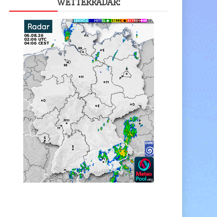
WET­TER­RA­DAR: