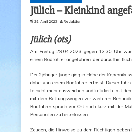
Jülich – Klein­kind ange­f
29. April 2023
Redaktion
Jülich (ots)
Am Frei­tag 28.04.2023 gegen 13:30 Uhr wur­de i
einem Rad­fah­rer ange­fah­ren, der dar­auf­hin flüch
Der 2jähriger Jun­ge ging in Höhe der Koper­ni­k
dabei von einem Rad­fah­rer erfasst. Die­ser fuhr
te nicht mehr aus­wei­chen und kol­li­dier­te mit dem
mit dem Ret­tungs­wa­gen zur wei­te­ren Behand­lung 
Rad­fah­rer sprach vor Ort noch kurz mit der Mut­t
Per­so­na­li­en zu hinterlassen.
Zeu­gen, die Hin­wei­se zu dem Flüch­ti­gen geben