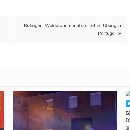
Ratin­gen: Wald­brand­mo­dul star­tet zu Übung in
Portugal
B
B
D