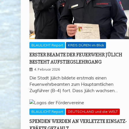
BLAULICHT Report
KREIS DÜREN im Blick
ERS­TER BEAM­TE DER FEU­ER­WEHR JÜLICH
BESTEHT AUFSTIEGSLEHRGANG
4. Februar 2026
Die Stadt Jülich bildete erstmals einen
Feuerwehrbeamten zum Hauptamtlichen
Zugführer (B-4) fort. Dass Jülich wachsen…
BLAULICHT Report
DEUTSCHLAND und die WELT
SPEN­DEN WER­DEN AN VER­LETZ­TE EIN­SATZ­
KRÄF­TE GEZAHLT