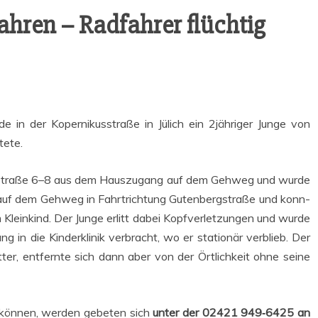
ah­ren – Rad­fah­rer flüchtig
n der Koper­ni­kus­stra­ße in Jülich ein 2jähriger Jun­ge von
tete.
us­stra­ße 6–8 aus dem Haus­zu­gang auf dem Geh­weg und wur­de
 auf dem Geh­weg in Fahrt­rich­tung Guten­berg­stra­ße und konn­
 Klein­kind. Der Jun­ge erlitt dabei Kopf­ver­let­zun­gen und wur­de
in die Kin­der­kli­nik ver­bracht, wo er sta­tio­när ver­blieb. Der
er, ent­fern­te sich dann aber von der Ört­lich­keit ohne sei­ne
 kön­nen, wer­den gebe­ten sich
unter der 02421 949‑6425 an