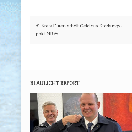
Beitragsnavigation
Kreis Düren erhält Geld aus Stär­kungs­
pakt NRW
BLAU­LICHT REPORT