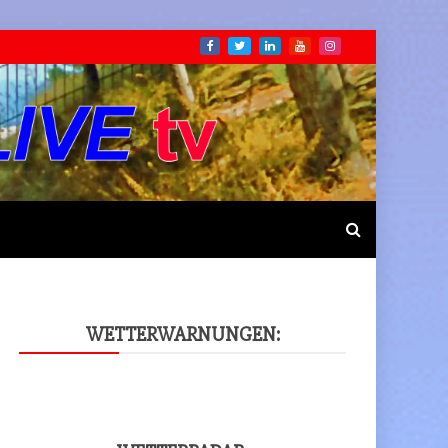
WET­TER­WAR­NUN­GEN: