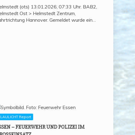
elmstedt (ots) 13.01.2026, 07:33 Uhr. BAB2,
elmstedt Ost > Helmstedt Zentrum,
ahrtrichtung Hannover. Gemeldet wurde ein…
LAULICHT Report
SSEN – FEU­ER­WEHR UND POLI­ZEI IM
ROSSEINSATZ