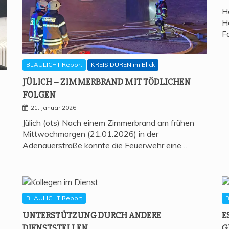
H
H
F
BLAULICHT Report
KREIS DÜREN im Blick
JÜLICH – ZIM­MER­BRAND MIT TÖD­LI­CHEN
FOLGEN
21. Januar 2026
Jülich (ots) Nach einem Zimmerbrand am frühen
Mittwochmorgen (21.01.2026) in der
Adenauerstraße konnte die Feuerwehr eine…
BLAULICHT Report
B
UNTER­STÜT­ZUNG DURCH ANDE­RE
E
DIENSTSTELLEN
G