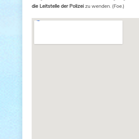
die Leit­stel­le der Poli­zei
zu wen­den. (Foe.)