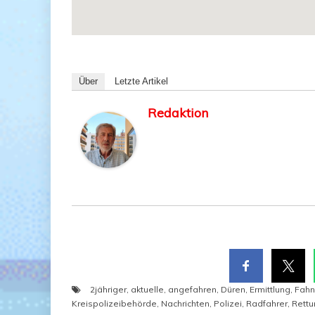
Über
Letz­te Artikel
Redaktion
2jähriger
,
aktuelle
,
angefahren
,
Düren
,
Ermittlung
,
Fah
Kreispolizeibehörde
,
Nachrichten
,
Polizei
,
Radfahrer
,
Rettu