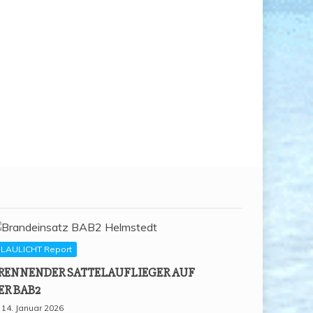
LAULICHT Report
REN­NEN­DER SAT­TEL­AUF­LIE­GER AUF
ER BAB2
14. Januar 2026