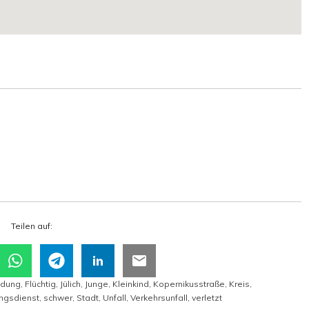
Tei­len auf:
ndung
,
Flüchtig
,
Jülich
,
Junge
,
Kleinkind
,
Kopernikusstraße
,
Kreis
,
ngsdienst
,
schwer
,
Stadt
,
Unfall
,
Verkehrsunfall
,
verletzt