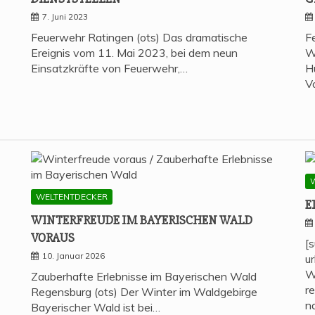
7. Juni 2023
Feuerwehr Ratingen (ots) Das dramatische
F
Ereignis vom 11. Mai 2023, bei dem neun
W
Einsatzkräfte von Feuerwehr,…
H
V
WELTENTDECKER
E
WIN­TER­FREU­DE IM BAYE­RI­SCHEN WALD
VORAUS
[
10. Januar 2026
u
W
Zauberhafte Erlebnisse im Bayerischen Wald
r
Regensburg (ots) Der Winter im Waldgebirge
n
Bayerischer Wald ist bei…