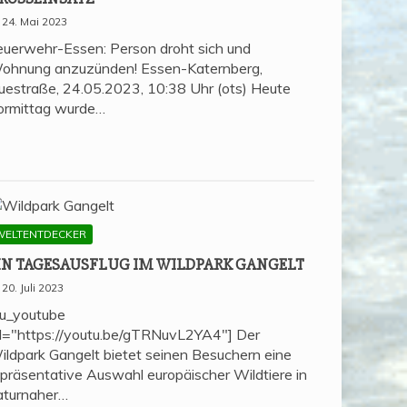
24. Mai 2023
euerwehr-Essen: Person droht sich und
ohnung anzuzünden! Essen-Katernberg,
uestraße, 24.05.2023, 10:38 Uhr (ots) Heute
ormittag wurde…
WELTENTDECKER
IN TAGES­AUS­FLUG IM WILD­PARK GANGELT
20. Juli 2023
su_youtube
rl="https://youtu.be/gTRNuvL2YA4"] Der
ildpark Gangelt bietet seinen Besuchern eine
epräsentative Auswahl europäischer Wildtiere in
aturnaher…