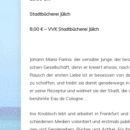
Stadt­bü­che­rei Jülich
8,00 € – VVK Stadt­bü­che­rei Jülich
Johann Maria Fari­na, der sen­si­ble Jun­ge, der be
schen Gesell­schaft, denn er kre­iert etwas, nach
Rausch der ers­ten Lie­be ist er beses­sen von dem
zu schaf­fen, und treibt sie damit gera­de­wegs 
er sei­ne Rezep­tur und wid­met sie der Stadt, die s
be­rühm­te Eau de Cologne…
Ina Knob­loch lebt und arbei­tet in Frank­furt und 
schie­de­nen Medi­en volon­tiert und erst­mals publi­z
gen und Sen­de­rei­hen, Bücher und Arti­kel. Für i