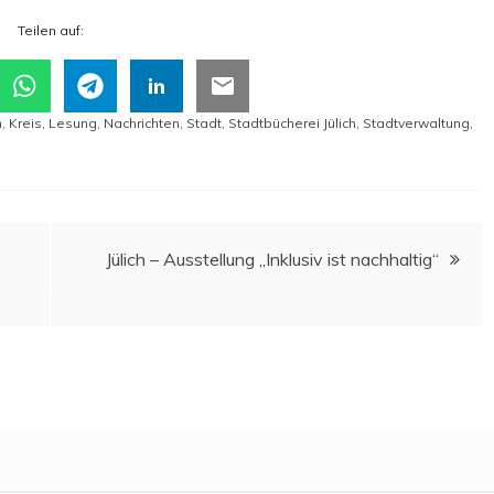
Tei­len auf:
h
,
Kreis
,
Lesung
,
Nachrichten
,
Stadt
,
Stadtbücherei Jülich
,
Stadtverwaltung
,
Jülich – Aus­stel­lung „Inklu­siv ist nachhaltig“