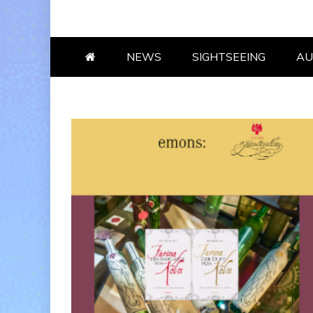
NEWS
SIGHT­SEE­ING
AU