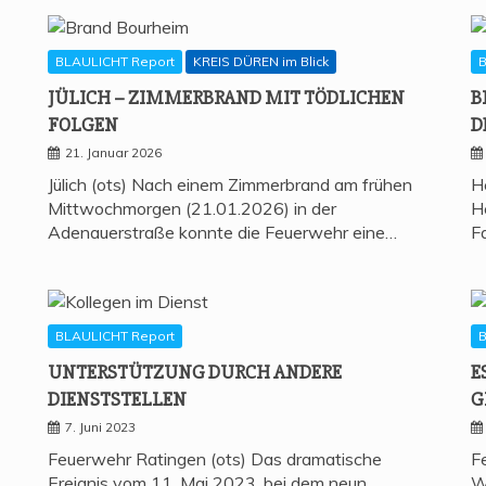
BLAULICHT Report
KREIS DÜREN im Blick
B
JÜLICH – ZIM­MER­BRAND MIT TÖD­LI­CHEN
B
FOLGEN
D
21. Januar 2026
Jülich (ots) Nach einem Zimmerbrand am frühen
H
Mittwochmorgen (21.01.2026) in der
H
Adenauerstraße konnte die Feuerwehr eine…
F
BLAULICHT Report
B
UNTER­STÜT­ZUNG DURCH ANDE­RE
E
DIENSTSTELLEN
G
7. Juni 2023
Feuerwehr Ratingen (ots) Das dramatische
F
Ereignis vom 11. Mai 2023, bei dem neun
W