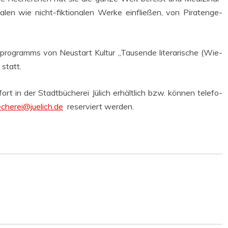
na­len wie nicht-fik­tio­na­len Wer­ke ein­flie­ßen, von Pira­ten­ge­
pro­gramms von Neu­start Kul­tur „Tau­sen­de lite­ra­ri­sche (Wie­
statt.
rt in der Stadt­bü­che­rei Jülich erhält­lich bzw. kön­nen tele­fo­
cherei@juelich.de
reser­viert werden.