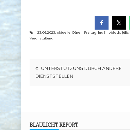
23.06.2023
,
aktuelle
,
Düren
,
Freitag
,
Ina Knobloch
,
Jülic
Veranstaltung
Beitragsnavigation
UNTER­STÜT­ZUNG DURCH ANDE­RE
DIENSTSTELLEN
BLAU­LICHT REPORT