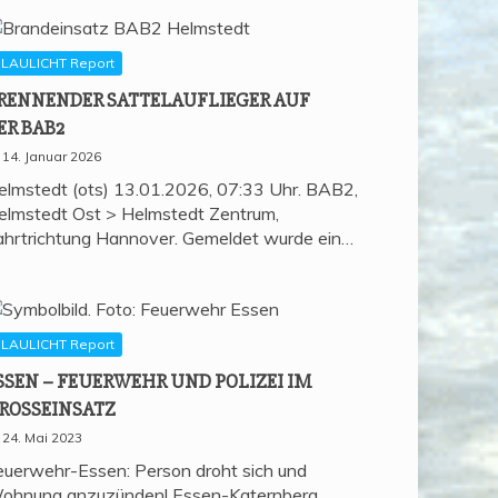
LAULICHT Report
REN­NEN­DER SAT­TEL­AUF­LIE­GER AUF
ER BAB2
14. Januar 2026
elmstedt (ots) 13.01.2026, 07:33 Uhr. BAB2,
elmstedt Ost > Helmstedt Zentrum,
ahrtrichtung Hannover. Gemeldet wurde ein…
LAULICHT Report
SSEN – FEU­ER­WEHR UND POLI­ZEI IM
ROSSEINSATZ
24. Mai 2023
euerwehr-Essen: Person droht sich und
ohnung anzuzünden! Essen-Katernberg,