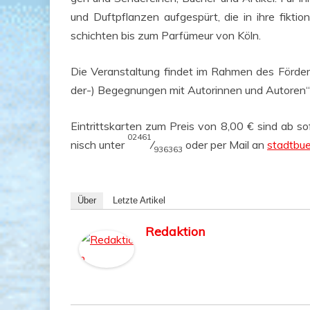
und Duft­pflan­zen auf­ge­spürt, die in ihre fik­tio­
schich­ten bis zum Par­fü­meur von Köln.
Die Ver­an­stal­tung fin­det im Rah­men des För­der­
der-) Begeg­nun­gen mit Autorin­nen und Autoren“ 
Ein­tritts­kar­ten zum Preis von 8,00 € sind ab sofo
02461
nisch unter
⁄
oder per Mail an
stadtbue
936363
Über
Letz­te Artikel
Redaktion