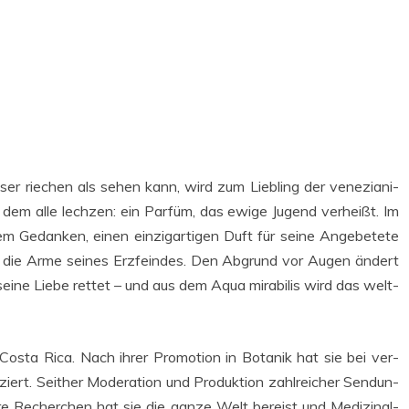
s­ser rie­chen als sehen kann, wird zum Lieb­ling der vene­zia­ni­
 dem alle lech­zen: ein Par­füm, das ewi­ge Jugend ver­heißt. Im
 Gedan­ken, einen ein­zig­ar­ti­gen Duft für sei­ne Ange­be­te­te
in die Arme sei­nes Erz­fein­des. Den Abgrund vor Augen ändert
ei­ne Lie­be ret­tet – und aus dem Aqua mira­bi­lis wird das welt­
Cos­ta Rica. Nach ihrer Pro­mo­ti­on in Bota­nik hat sie bei ver­
iert. Seit­her Mode­ra­ti­on und Pro­duk­ti­on zahl­rei­cher Sen­dun­
hre Recher­chen hat sie die gan­ze Welt bereist und Medi­zi­nal-