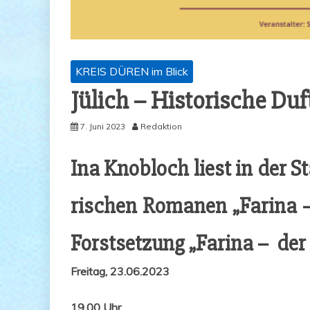
KREIS DÜREN im Blick
Jülich – His­to­ri­sche Du
7. Juni 2023
Redaktion
Ina Knob­loch liest in der Sta
ri­schen Roma­nen „Fari­na 
Forst­set­zung „Fari­na – der
Frei­tag, 23.06.2023
19.00 Uhr