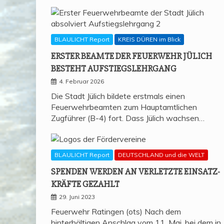
BLAULICHT Report
KREIS DÜREN im Blick
ERS­TER BEAM­TE DER FEU­ER­WEHR JÜLICH
BESTEHT AUFSTIEGSLEHRGANG
4. Februar 2026
Die Stadt Jülich bildete erstmals einen
Feuerwehrbeamten zum Hauptamtlichen
Zugführer (B-4) fort. Dass Jülich wachsen…
BLAULICHT Report
DEUTSCHLAND und die WELT
SPEN­DEN WER­DEN AN VER­LETZ­TE EIN­SATZ­
KRÄF­TE GEZAHLT
29. Juni 2023
Feuerwehr Ratingen (ots) Nach dem
hinterhältigen Anschlag vom 11. Mai, bei dem in