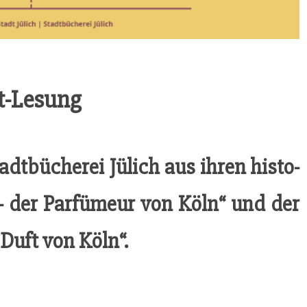
ft-Lesung
dt­bü­che­rei Jülich aus ihren his­to­
– der Par­fü­meur von Köln“ und der
 Duft von Köln“.