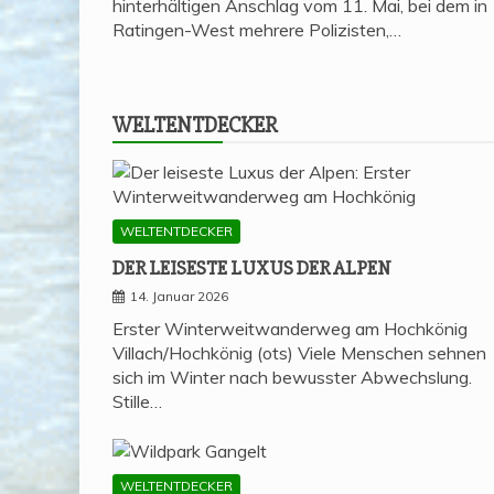
hinterhältigen Anschlag vom 11. Mai, bei dem in
Ratingen-West mehrere Polizisten,…
WELT­ENT­DE­CKER
WELTENTDECKER
DER LEI­SES­TE LUXUS DER ALPEN
14. Januar 2026
Erster Winterweitwanderweg am Hochkönig
Villach/Hochkönig (ots) Viele Menschen sehnen
sich im Winter nach bewusster Abwechslung.
Stille…
WELTENTDECKER