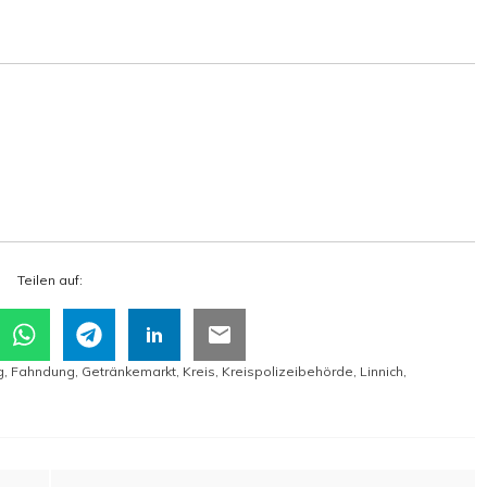
Tei­len auf:
g
,
Fahndung
,
Getränkemarkt
,
Kreis
,
Kreispolizeibehörde
,
Linnich
,