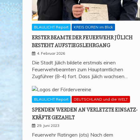
BLAULICHT Report
KREIS DÜREN im Blick
ERS­TER BEAM­TE DER FEU­ER­WEHR JÜLICH
BESTEHT AUFSTIEGSLEHRGANG
4. Februar 2026
Die Stadt Jülich bildete erstmals einen
Feuerwehrbeamten zum Hauptamtlichen
Zugführer (B-4) fort. Dass Jülich wachsen…
BLAULICHT Report
DEUTSCHLAND und die WELT
SPEN­DEN WER­DEN AN VER­LETZ­TE EIN­SATZ­
KRÄF­TE GEZAHLT
29. Juni 2023
Feuerwehr Ratingen (ots) Nach dem