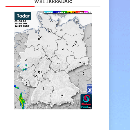
WET­TER­RA­DAR: