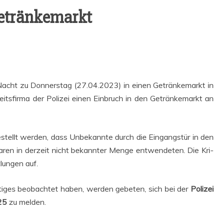
 Getränkemarkt
Nacht zu Don­ners­tag (27.04.2023) in einen Geträn­ke­markt in
its­fir­ma der Poli­zei einen Ein­bruch in den Geträn­ke­markt an
ge­stellt wer­den, dass Unbe­kann­te durch die Ein­gangs­tür in den
ren in der­zeit nicht bekann­ter Men­ge ent­wen­de­ten. Die Kri­
­lun­gen auf.
ti­ges beob­ach­tet haben, wer­den gebe­ten, sich bei der
Poli­zei
25
zu melden.