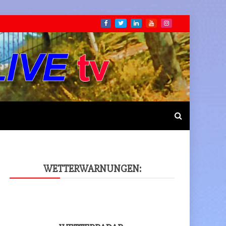
WET­TER­WAR­NUN­GEN: