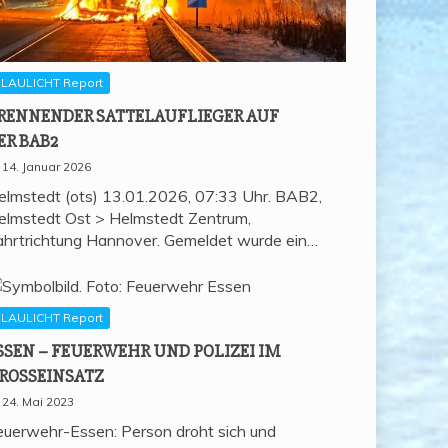
LAULICHT Report
REN­NEN­DER SAT­TEL­AUF­LIE­GER AUF
ER BAB2
14. Januar 2026
elmstedt (ots) 13.01.2026, 07:33 Uhr. BAB2,
elmstedt Ost > Helmstedt Zentrum,
ahrtrichtung Hannover. Gemeldet wurde ein…
LAULICHT Report
SSEN – FEU­ER­WEHR UND POLI­ZEI IM
ROSSEINSATZ
24. Mai 2023
euerwehr-Essen: Person droht sich und