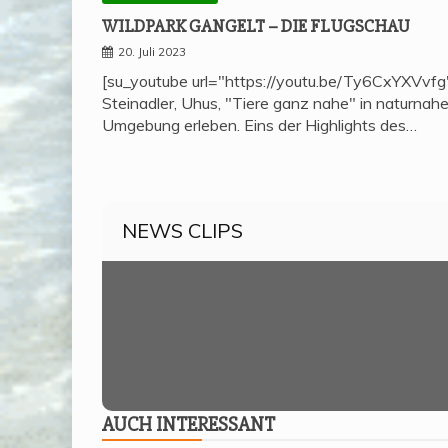
WILD­PARK GAN­GELT – DIE FLUGSCHAU
20. Juli 2023
[su_youtube url="https://youtu.be/Ty6CxYXVvfg
Steinadler, Uhus, "Tiere ganz nahe" in naturnahe
Umgebung erleben. Eins der Highlights des…
NEWS CLIPS
AUCH INTER­ES­SANT