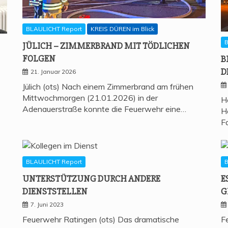
BLAULICHT Report
KREIS DÜREN im Blick
B
JÜLICH – ZIM­MER­BRAND MIT TÖD­LI­CHEN
FOLGEN
B
D
21. Januar 2026
Jülich (ots) Nach einem Zimmerbrand am frühen
Mittwochmorgen (21.01.2026) in der
H
Adenauerstraße konnte die Feuerwehr eine…
H
F
BLAULICHT Report
B
UNTER­STÜT­ZUNG DURCH ANDE­RE
E
DIENSTSTELLEN
G
7. Juni 2023
Feuerwehr Ratingen (ots) Das dramatische
F