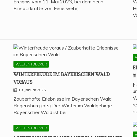
Ereignis vom 11. Mai 2023, bei dem neun
W
Einsatzkräfte von Feuerwehr,…
H
V
WELTENTDECKER
E
WIN­TER­FREU­DE IM BAYE­RI­SCHEN WALD
VORAUS
[
10. Januar 2026
u
W
Zauberhafte Erlebnisse im Bayerischen Wald
r
Regensburg (ots) Der Winter im Waldgebirge
n
Bayerischer Wald ist bei…
WELTENTDECKER