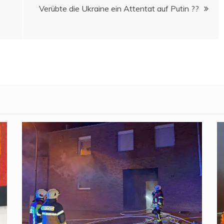
Ver­üb­te die Ukrai­ne ein Atten­tat auf Putin ??