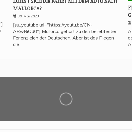
LOHNT SICH DIE FAHRT MIT DEM AUTO NACH
F
MALLORCA?
G
30. Mai 2023
"]
[su_youtube url="https://youtu.be/CN-
r
ABwBiOd0"] Mallorca gehört zu den beliebtesten
A
Ferienzielen der Deutschen. Aber ist das Fliegen
d
die…
A