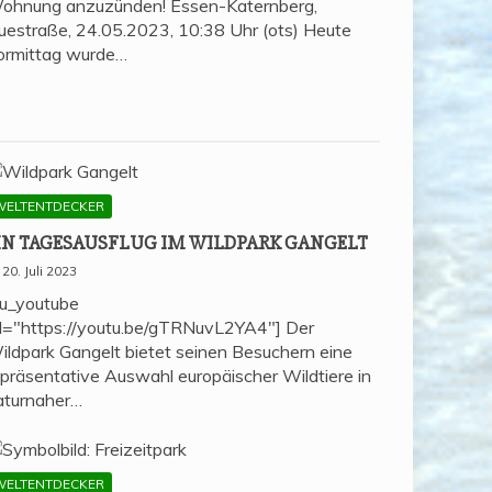
ohnung anzuzünden! Essen-Katernberg,
uestraße, 24.05.2023, 10:38 Uhr (ots) Heute
ormittag wurde…
WELTENTDECKER
IN TAGES­AUS­FLUG IM WILD­PARK GANGELT
20. Juli 2023
su_youtube
rl="https://youtu.be/gTRNuvL2YA4"] Der
ildpark Gangelt bietet seinen Besuchern eine
epräsentative Auswahl europäischer Wildtiere in
aturnaher…
WELTENTDECKER