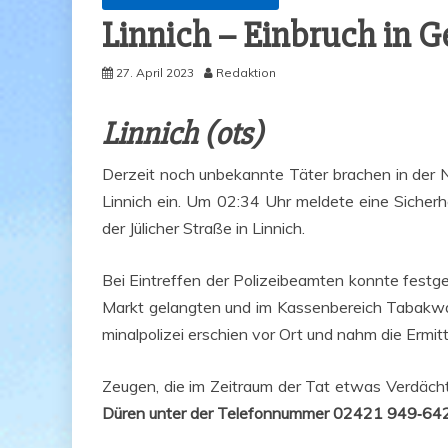
Lin­nich – Ein­bruch in
27. April 2023
Redaktion
Lin­nich (ots)
Der­zeit noch unbe­kann­te Täter bra­chen in der 
Lin­nich ein. Um 02:34 Uhr mel­de­te eine Sicher­he
der Jüli­cher Stra­ße in Linnich.
Bei Ein­tref­fen der Poli­zei­be­am­ten konn­te fest­
Markt gelang­ten und im Kas­sen­be­reich Tabak­wa­
mi­nal­po­li­zei erschien vor Ort und nahm die Ermitt
Zeu­gen, die im Zeit­raum der Tat etwas Ver­däch­
Düren unter der Tele­fon­num­mer 02421 949‑64