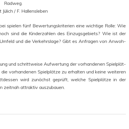
Rad­weg.
 Jülich / F. Hallensleben
i spie­len fünf Bewer­tungs­kri­te­ri­en eine wich­ti­ge Rol­le: Wie
 hoch sind die Kin­der­zah­len des Ein­zugs­ge­biets? Wie ist der
as Umfeld und die Ver­kehrs­la­ge? Gibt es Anfra­gen von Anwoh­
ung und schritt­wei­se Auf­wer­tung der vor­han­de­nen Spiel­plät­
ie vor­han­de­nen Spiel­plät­ze zu erhal­ten und kei­ne wei­te­ren
tatt­des­sen wird zunächst geprüft, wel­che Spiel­plät­ze in der
n zeit­nah attrak­tiv auszubauen.