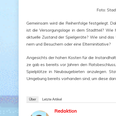
Foto: Stadt
Gemein­sam wird die Rei­hen­fol­ge fest­ge­legt. Dabe
ist die Ver­sor­gungs­la­ge in dem Stadt­teil? Wie
aktu­el­le Zustand der Spiel­ge­rä­te? Wie sind d
nern und Besu­chern oder eine Elterninitiative?
Ange­sichts der hohen Kos­ten für die Instand­hal­t
ze gab es bereits vor Jah­ren den Rats­be­schluss, d
Spiel­plät­ze in Neu­bau­ge­bie­ten anzu­le­gen. S
Umge­bung bereits vor­han­den sind, um die­se dan
Über
Letz­te Artikel
Redaktion