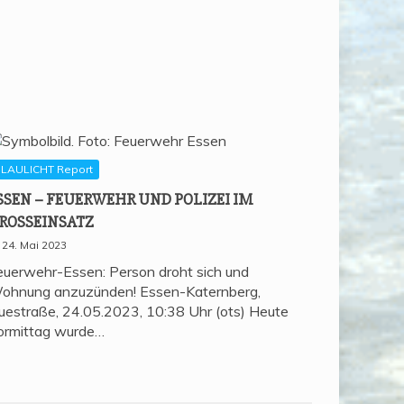
LAULICHT Report
SSEN – FEU­ER­WEHR UND POLI­ZEI IM
ROSSEINSATZ
24. Mai 2023
euerwehr-Essen: Person droht sich und
ohnung anzuzünden! Essen-Katernberg,
uestraße, 24.05.2023, 10:38 Uhr (ots) Heute
ormittag wurde…