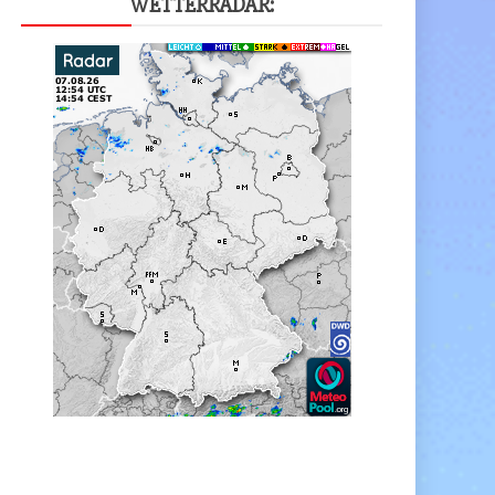
WET­TER­RA­DAR: