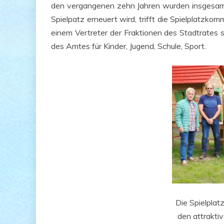
den ver­gan­ge­nen zehn Jah­ren wur­den ins­ge­sam
Spielpatz erneu­ert wird, trifft die Spiel­platz­kom­
einem Ver­tre­ter der Frak­tio­nen des Stadt­ra­tes s
des Amtes für Kin­der, Jugend, Schu­le, Sport.
Die Spiel­platz
den attrak­ti­