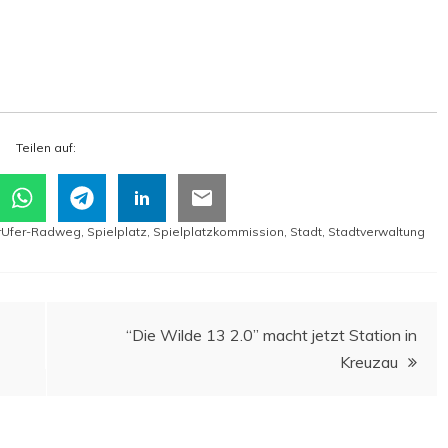
Tei­len auf:
rUfer-Radweg
,
Spielplatz
,
Spielplatzkommission
,
Stadt
,
Stadtverwaltung
“Die Wil­de 13 2.0” macht jetzt Sta­ti­on in
Kreuzau