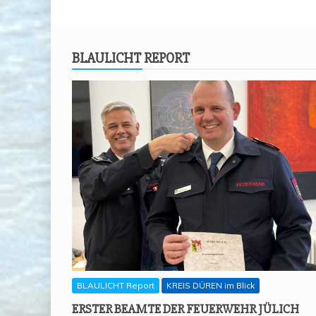
BLAU­LICHT REPORT
BLAULICHT Report
KREIS DÜREN im Blick
ERS­TER BEAM­TE DER FEU­ER­WEHR JÜLICH