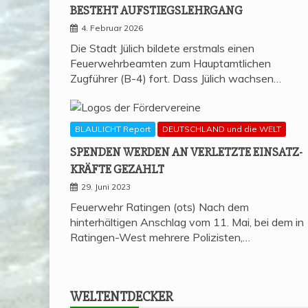
BESTEHT AUFSTIEGSLEHRGANG
4. Februar 2026
Die Stadt Jülich bildete erstmals einen
Feuerwehrbeamten zum Hauptamtlichen
Zugführer (B-4) fort. Dass Jülich wachsen…
BLAULICHT Report
DEUTSCHLAND und die WELT
SPEN­DEN WER­DEN AN VER­LETZ­TE EIN­SATZ­
KRÄF­TE GEZAHLT
29. Juni 2023
Feuerwehr Ratingen (ots) Nach dem
hinterhältigen Anschlag vom 11. Mai, bei dem in
Ratingen-West mehrere Polizisten,…
WELT­ENT­DE­CKER