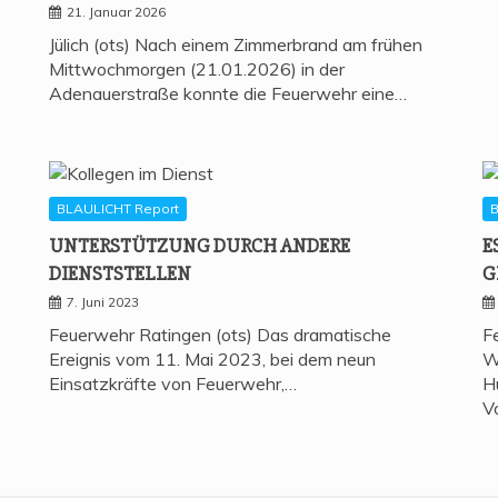
21. Januar 2026
Jülich (ots) Nach einem Zimmerbrand am frühen
Mittwochmorgen (21.01.2026) in der
Adenauerstraße konnte die Feuerwehr eine…
BLAULICHT Report
B
UNTER­STÜT­ZUNG DURCH ANDE­RE
E
DIENSTSTELLEN
G
7. Juni 2023
Feuerwehr Ratingen (ots) Das dramatische
F
Ereignis vom 11. Mai 2023, bei dem neun
W
Einsatzkräfte von Feuerwehr,…
H
V