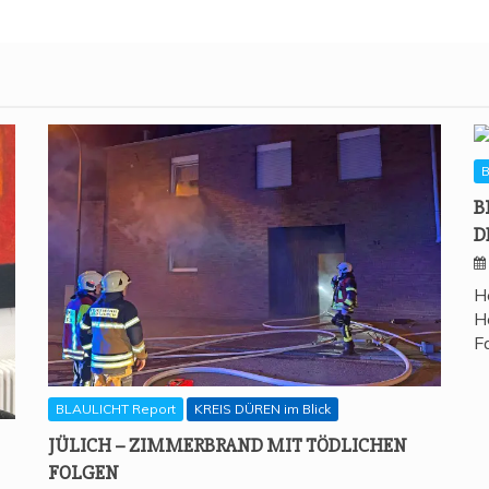
B
B
D
H
H
F
BLAULICHT Report
KREIS DÜREN im Blick
JÜLICH – ZIM­MER­BRAND MIT TÖD­LI­CHEN
FOLGEN