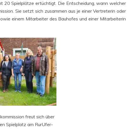
t 20 Spiel­plät­ze ertüch­tigt. Die Ent­schei­dung, wann wel­cher
mis­si­on. Sie setzt sich zusam­men aus je einer Ver­tre­te­rin oder
owie einem Mit­ar­bei­ter des Bau­ho­fes und einer Mit­ar­bei­te­rin
­kom­mis­si­on freut sich über
ven Spiel­platz am RurU­fer-