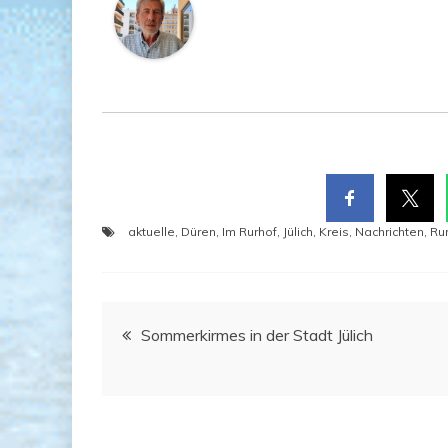
aktuelle
,
Düren
,
Im Rurhof
,
Jülich
,
Kreis
,
Nachrichten
,
Ru
Beitragsnavigation
Som­mer­kir­mes in der Stadt Jülich