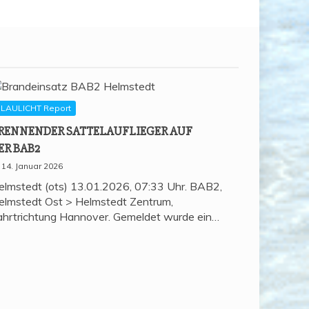
LAULICHT Report
REN­NEN­DER SAT­TEL­AUF­LIE­GER AUF
ER BAB2
14. Januar 2026
elmstedt (ots) 13.01.2026, 07:33 Uhr. BAB2,
elmstedt Ost > Helmstedt Zentrum,
ahrtrichtung Hannover. Gemeldet wurde ein…