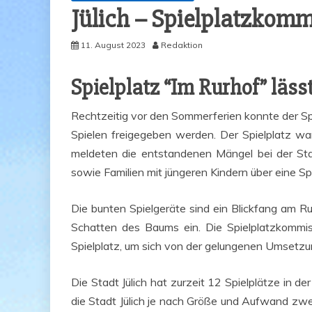
Jülich – Spiel­platz­kom­m
11. August 2023
Redaktion
Spiel­platz “Im Rur­hof” läss
Recht­zei­tig vor den Som­mer­fe­ri­en konn­te der S
Spie­len frei­ge­ge­ben wer­den. Der Spiel­platz
mel­de­ten die ent­stan­de­nen Män­gel bei der Sta
sowie Fami­li­en mit jün­ge­ren Kin­dern über eine Sp
Die bun­ten Spiel­ge­rä­te sind ein Blick­fang am
Schat­ten des Baums ein. Die Spiel­platz­kom­mis­
Spiel­platz, um sich von der gelun­ge­nen Umset­zu
Die Stadt Jülich hat zur­zeit 12 Spiel­plät­ze in der
die Stadt Jülich je nach Grö­ße und Auf­wand zwei bis