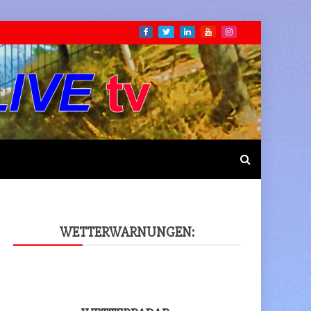
WET­TER­WAR­NUN­GEN: