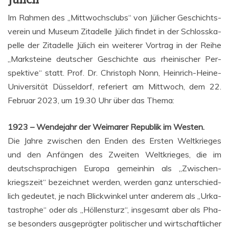
Im Rah­men des „Mitt­wochs­clubs“ von Jüli­cher Geschichts­
ver­ein und Muse­um Zita­del­le Jülich fin­det in der Schloss­ka­
pel­le der Zita­del­le Jülich ein wei­te­rer Vor­trag in der Rei­he
„Mark­stei­ne deut­scher Geschich­te aus rhei­ni­scher Per­
spek­ti­ve“ statt. Prof. Dr. Chris­toph Nonn, Hein­rich-Hei­ne-
Uni­ver­si­tät Düs­sel­dorf, refe­riert am Mitt­woch, dem 22.
Febru­ar 2023, um 19.30 Uhr über das Thema:
1923 – Wen­de­jahr der Wei­ma­rer Repu­blik im Westen.
Die Jah­re zwi­schen den Enden des Ers­ten Welt­krie­ges
und den Anfän­gen des Zwei­ten Welt­krie­ges, die im
deutsch­spra­chi­gen Euro­pa gemein­hin als „Zwi­schen­
kriegs­zeit“ bezeich­net wer­den, wer­den ganz unter­schied­
lich gedeu­tet, je nach Blick­win­kel unter ande­rem als „Urka­
ta­stro­phe“ oder als „Höl­len­sturz“, ins­ge­samt aber als Pha­
se beson­ders aus­ge­präg­ter poli­ti­scher und wirt­schaft­li­cher