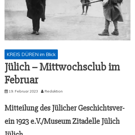
KREIS DÜREN im Blick
Jülich – Mitt­wochs­club im
Februar
19. Februar 2023
Redaktion
Mit­tei­lung des Jüli­cher Geschichts­ver­
ein 1923 e.V./Museum Zita­del­le Jülich
Jülich