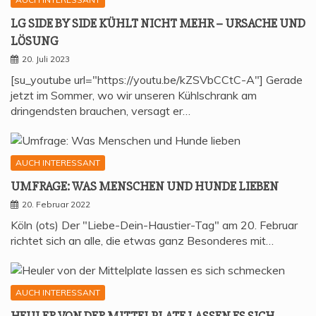
LG SIDE BY SIDE KÜHLT NICHT MEHR – URSA­CHE UND
LÖSUNG
20. Juli 2023
[su_youtube url="https://youtu.be/kZSVbCCtC-A"] Gerade
jetzt im Sommer, wo wir unseren Kühlschrank am
dringendsten brauchen, versagt er…
AUCH INTERESSANT
UMFRA­GE: WAS MEN­SCHEN UND HUN­DE LIEBEN
20. Februar 2022
Köln (ots) Der "Liebe-Dein-Haustier-Tag" am 20. Februar
richtet sich an alle, die etwas ganz Besonderes mit…
AUCH INTERESSANT
HEU­LER VON DER MIT­TEL­P­LA­TE LAS­SEN ES SICH