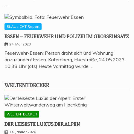
…
BLAULICHT Report
ESSEN – FEU­ER­WEHR UND POLI­ZEI IM GROSSEINSATZ
24. Mai 2023
Feuerwehr-Essen: Person droht sich und Wohnung
anzuzünden! Essen-Katernberg, Huestraße, 24.05.2023,
10:38 Uhr (ots) Heute Vormittag wurde…
WELT­ENT­DE­CKER
WELTENTDECKER
DER LEI­SES­TE LUXUS DER ALPEN
14. Januar 2026