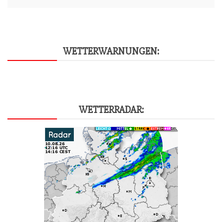
WET­TER­WAR­NUN­GEN:
WET­TER­RA­DAR: