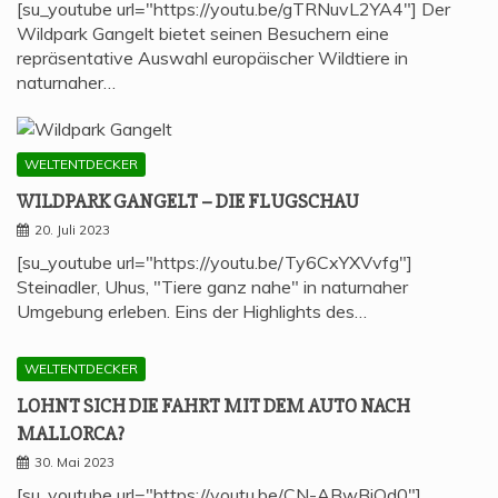
[su_youtube url="https://youtu.be/gTRNuvL2YA4"] Der
Wildpark Gangelt bietet seinen Besuchern eine
repräsentative Auswahl europäischer Wildtiere in
naturnaher…
WELTENTDECKER
WILD­PARK GAN­GELT – DIE FLUGSCHAU
20. Juli 2023
[su_youtube url="https://youtu.be/Ty6CxYXVvfg"]
Steinadler, Uhus, "Tiere ganz nahe" in naturnaher
Umgebung erleben. Eins der Highlights des…
WELTENTDECKER
LOHNT SICH DIE FAHRT MIT DEM AUTO NACH
MALLORCA?
30. Mai 2023
[su_youtube url="https://youtu.be/CN-ABwBiOd0"]