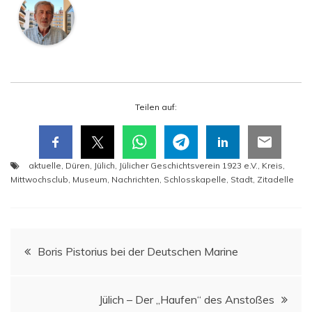
Tei­len auf:
aktuelle
,
Düren
,
Jülich
,
Jülicher Geschichtsverein 1923 e.V.
,
Kreis
,
Mittwochsclub
,
Museum
,
Nachrichten
,
Schlosskapelle
,
Stadt
,
Zitadelle
Beitragsnavigation
Boris Pis­to­ri­us bei der Deut­schen Marine
Jülich – Der „Hau­fen“ des Anstoßes