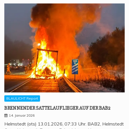
BLAULICHT Report
BREN­NEN­DER SAT­TEL­AUF­LIE­GER AUF DER BAB2
14. Januar 2026
Helmstedt (ots) 13.01.2026, 07:33 Uhr. BAB2, Helmstedt