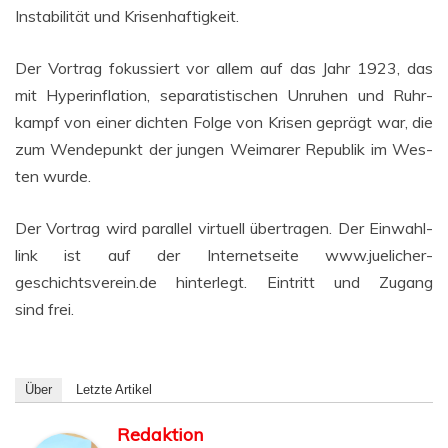
Insta­bi­li­tät und Krisenhaftigkeit.
Der Vor­trag fokus­siert vor allem auf das Jahr 1923, das
mit Hyper­in­fla­ti­on, sepa­ra­tis­ti­schen Unru­hen und Ruhr­
kampf von einer dich­ten Fol­ge von Kri­sen geprägt war, die
zum Wen­de­punkt der jun­gen Wei­ma­rer Repu­blik im Wes­
ten wurde.
Der Vor­trag wird par­al­lel vir­tu­ell über­tra­gen. Der Ein­wahl­
link ist auf der Inter­net­sei­te www.juelicher-
geschichtsverein.de hin­ter­legt. Ein­tritt und Zugang
sind frei.
Über
Letz­te Artikel
Redaktion