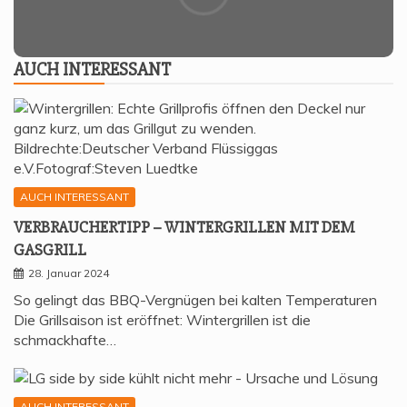
AUCH INTER­ES­SANT
AUCH INTERESSANT
VER­BRAU­CHER­TIPP – WIN­TER­GRIL­LEN MIT DEM
GASGRILL
28. Januar 2024
So gelingt das BBQ-Vergnügen bei kalten Temperaturen
Die Grillsaison ist eröffnet: Wintergrillen ist die
schmackhafte…
AUCH INTERESSANT