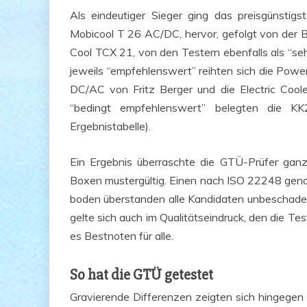
Als ein­deu­ti­ger Sie­ger ging das preis­güns­tigs
Mobicool T 26 AC/DC, her­vor, gefolgt von der Bo
Cool TCX 21, von den Tes­tern eben­falls als “sehr
jeweils “emp­feh­lens­wert” reih­ten sich die Po
DC/AC von Fritz Ber­ger und die Elec­tric Coo­l
“bedingt emp­feh­lens­wert” beleg­ten die
Ergebnistabelle).
Ein Ergeb­nis über­rasch­te die GTÜ-Prü­fer ganz be
Boxen mus­ter­gül­tig. Einen nach ISO 22248 genor
bo­den über­stan­den alle Kan­di­da­ten unbe­scha­d
gel­te sich auch im Qua­li­täts­ein­druck, den die Te
es Best­no­ten für alle.
So hat die GTÜ getestet
Gra­vie­ren­de Dif­fe­ren­zen zeig­ten sich hin­ge­