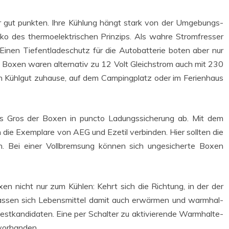
r gut punk­ten. Ihre Küh­lung hängt stark von der Umge­bungs­
o des ther­mo­elek­tri­schen Prin­zips. Als wah­re Strom­fres­ser
inen Tief­ent­la­de­schutz für die Auto­bat­te­rie boten aber nur
 Boxen waren alter­na­tiv zu 12 Volt Gleich­strom auch mit 230
h Kühl­gut zuhau­se, auf dem Cam­ping­platz oder im Feri­en­haus
Gros der Boxen in punc­to Ladungs­si­che­rung ab. Mit dem
ch die Exem­pla­re von AEG und Eze­til ver­bin­den. Hier soll­ten die
ten. Bei einer Voll­brem­sung kön­nen sich unge­si­cher­te Boxen
Boxen nicht nur zum Küh­len: Kehrt sich die Rich­tung, in der der
 las­sen sich Lebens­mit­tel damit auch erwär­men und warm­hal­
st­kan­di­da­ten. Eine per Schal­ter zu akti­vie­ren­de Warm­hal­te­
n vorhanden.