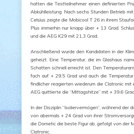
hat­ten die Test­teil­neh­mer einen defi­nier­ten P
Abkühl­leis­tung. Nach sechs Stun­den Betrieb mit
Cel­si­us zeig­te die Mobicool T 26 in ihrem Stau
Plus immer­hin nur knapp über + 13 Grad. Schlus
und die AEG K29 mit 21,3 Grad.
Anschlie­ßend wur­de den Kan­di­da­ten in der Kli
ge­heizt. Eine Tem­pe­ra­tur, die im Glas­haus na
Schat­ten schnell erreicht ist. Den Tem­pe­ra­tur­a
fach auf + 29,5 Grad und auch die Tem­pe­ra­tu
find­li­cher reagier­ten wie­der­um die Clatro­nic mi
AEG quit­tier­te die “Mit­tags­hit­ze” mit + 39,6 Grad
In der Dis­zi­plin “Iso­lier­ver­mö­gen”, wäh­rend de
von aber­mals + 24 Grad von ihrer Strom­ver­sor
die Dome­tic die bes­te Figur ab, gefolgt von der M
Clatronic.