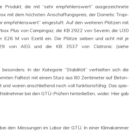
­te Pro­dukt, die mit “sehr emp­feh­lens­wert” aus­ge­zeich­ne­te
x mit dem höchs­ten Anschaf­fungs­preis, der Dome­tic Tro­pi­
 emp­feh­lens­wert” ein­ge­stuft. Auf den wei­te­ren Plät­zen mit
wer­box Plus von Cam­pingaz, die KB 2922 von Seve­rin, die U30
er E26 M von Eze­til ein. Die Plät­ze sie­ben und acht mit je
 KK29 von AEG und die KB 3537 von Clatro­nic (sie­he
son­ders: In der Kate­go­rie “Sta­bi­li­tät” ver­hiel­ten sich die
m­ten Fall­test mit einem Sturz aus 80 Zen­ti­me­ter auf Beton­
et und waren anschlie­ßend noch voll funk­ti­ons­fä­hig. Das spie­
st­teil­neh­mer bei den GTÜ-Prü­fern hin­ter­lie­ßen, wider. Hier gab
gen bei den Mes­sun­gen im Labor der GTÜ. In einer Kli­ma­kam­mer