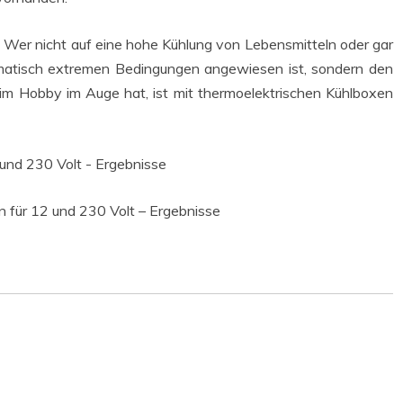
 Wer nicht auf eine hohe Küh­lung von Lebens­mit­teln oder gar
ma­tisch extre­men Bedin­gun­gen ange­wie­sen ist, son­dern den
im Hob­by im Auge hat, ist mit ther­mo­elek­tri­schen Kühl­bo­xen
en für 12 und 230 Volt – Ergebnisse