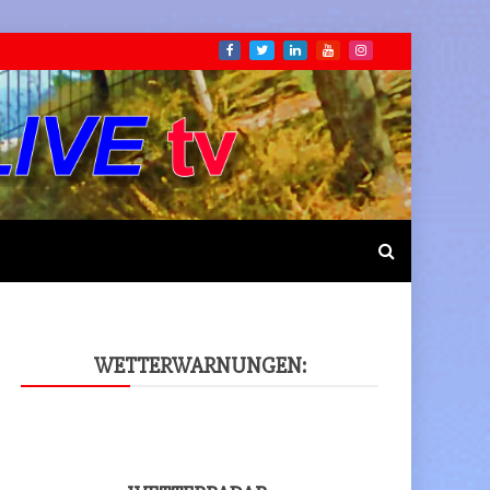
WET­TER­WAR­NUN­GEN: