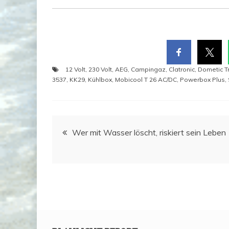
12 Volt
,
230 Volt
,
AEG
,
Campingaz
,
Clatronic
,
Dometic T
3537
,
KK29
,
Kühlbox
,
Mobicool T 26 AC/DC
,
Powerbox Plus
,
Beitragsnavigation
Wer mit Was­ser löscht, ris­kiert sein Leben