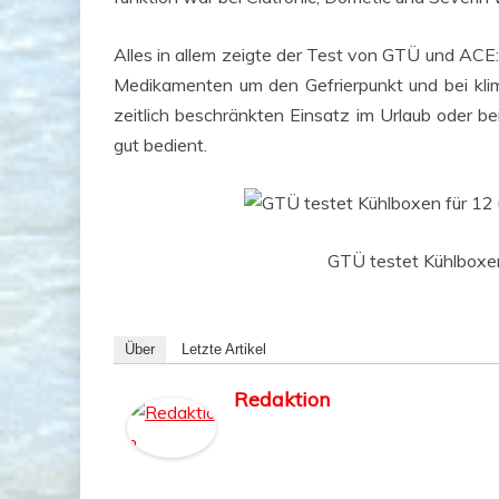
Alles in allem zeig­te der Test von GTÜ und ACE:
Medi­ka­men­ten um den Gefrier­punkt und bei kli­
zeit­lich beschränk­ten Ein­satz im Urlaub oder be
gut bedient.
GTÜ tes­tet Kühl­bo­x
Über
Letz­te Artikel
Redaktion