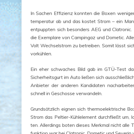
In Sachen Effi­zi­enz konn­ten die Boxen weni­ge
tem­pe­ra­tur ab und das kos­tet Strom – ein Man­k
ent­pupp­ten sich beson­ders AEG und Clatro­nic. E
die Exem­pla­re von Cam­pingaz und Dome­tic. Alle
Volt Wech­sel­strom zu betrei­ben. Somit lässt sic
vorkühlen.
Ein eher schwa­ches Bild gab im GTÜ-Test das 
Sicher­heits­gurt im Auto lie­ßen sich aus­schließ­li
Anbie­ter der ande­ren Kan­di­da­ten nach­ar­bei­
schnell in Geschos­se verwandeln.
Grund­sätz­lich eig­nen sich ther­mo­elek­tri­sche 
Strom das Pel­tier-Kühl­ele­ment durch­fließt um,
ten. Aller­dings boten die­ses Merk­mal nicht alle Te
funk­ti­on war bei Clatro­nic, Dome­tic und Seve­ri