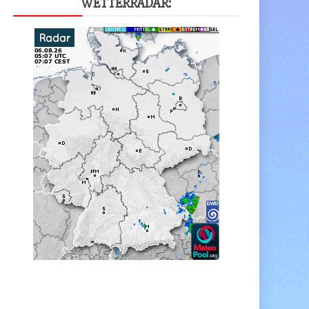
WET­TER­RA­DAR: