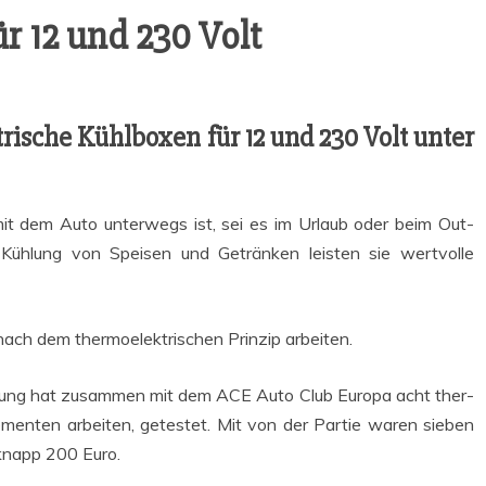
ür 12 und 230 Volt
tri­sche Kühl­bo­xen für 12 und 230 Volt unter
mit dem Auto unter­wegs ist, sei es im Urlaub oder beim Out­
 Küh­lung von Spei­sen und Geträn­ken leis­ten sie wert­vol­le
h dem ther­mo­elek­tri­schen Prin­zip arbeiten.
chung hat zusam­men mit dem ACE Auto Club Euro­pa acht ther­
ele­men­ten arbei­ten, getes­tet. Mit von der Par­tie waren sie­ben
knapp 200 Euro.