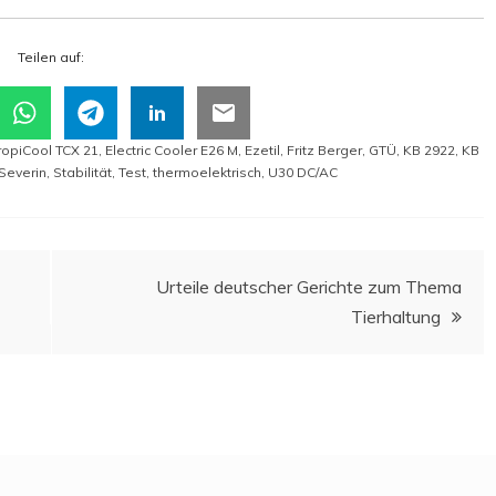
Tei­len auf:
ropiCool TCX 21
,
Electric Cooler E26 M
,
Ezetil
,
Fritz Berger
,
GTÜ
,
KB 2922
,
KB
Severin
,
Stabilität
,
Test
,
thermoelektrisch
,
U30 DC/AC
Urtei­le deut­scher Gerich­te zum The­ma
Tierhaltung