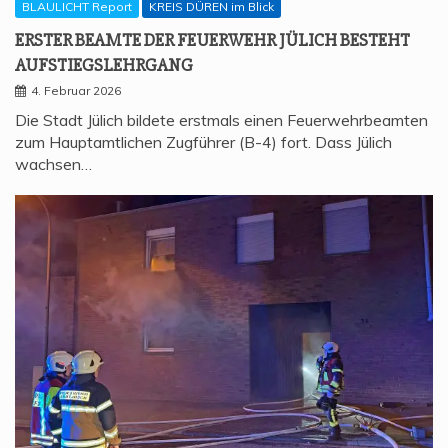
BLAULICHT Report
KREIS DÜREN im Blick
ERS­TER BEAM­TE DER FEU­ER­WEHR JÜLICH BESTEHT
AUFSTIEGSLEHRGANG
4. Februar 2026
Die Stadt Jülich bildete erstmals einen Feuerwehrbeamten
zum Hauptamtlichen Zugführer (B-4) fort. Dass Jülich
wachsen…