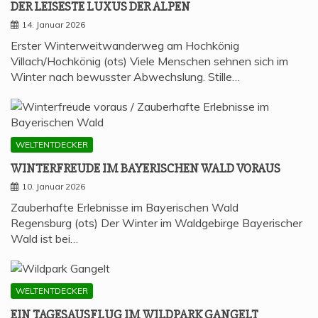
DER LEI­SES­TE LUXUS DER ALPEN
14. Januar 2026
Erster Winterweitwanderweg am Hochkönig
Villach/Hochkönig (ots) Viele Menschen sehnen sich im
Winter nach bewusster Abwechslung. Stille…
WELTENTDECKER
WIN­TER­FREU­DE IM BAYE­RI­SCHEN WALD VORAUS
10. Januar 2026
Zauberhafte Erlebnisse im Bayerischen Wald
Regensburg (ots) Der Winter im Waldgebirge Bayerischer
Wald ist bei…
WELTENTDECKER
EIN TAGES­AUS­FLUG IM WILD­PARK GANGELT