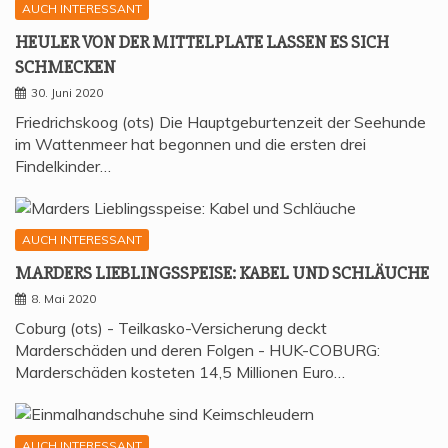
AUCH INTERESSANT
HEU­LER VON DER MIT­TEL­P­LA­TE LAS­SEN ES SICH
SCHMECKEN
30. Juni 2020
Friedrichskoog (ots) Die Hauptgeburtenzeit der Seehunde
im Wattenmeer hat begonnen und die ersten drei
Findelkinder…
AUCH INTERESSANT
MAR­DERS LIEB­LINGS­SPEI­SE: KABEL UND SCHLÄUCHE
8. Mai 2020
Coburg (ots) - Teilkasko-Versicherung deckt
Marderschäden und deren Folgen - HUK-COBURG:
Marderschäden kosteten 14,5 Millionen Euro…
AUCH INTERESSANT