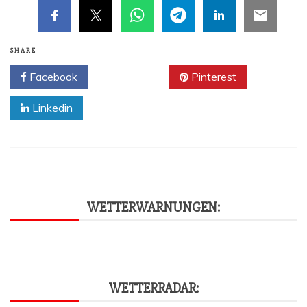
SHARE
Facebook
Twitter
Pinterest
Linkedin
WET­TER­WAR­NUN­GEN:
WET­TER­RA­DAR: