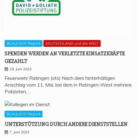
BLAULICHT Report
DEUTSCHLAND und die WELT
SPEN­DEN WER­DEN AN VER­LETZ­TE EIN­SATZ­KRÄF­TE
GEZAHLT
29. Juni 2023
Feuerwehr Ratingen (ots) Nach dem hinterhältigen
Anschlag vom 11. Mai, bei dem in Ratingen-West mehrere
Polizisten,…
BLAULICHT Report
UNTER­STÜT­ZUNG DURCH ANDE­RE DIENSTSTELLEN
7. Juni 2023