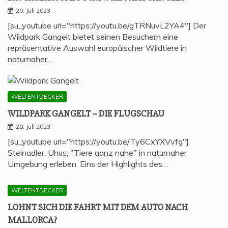
20. Juli 2023
[su_youtube url="https://youtu.be/gTRNuvL2YA4"] Der
Wildpark Gangelt bietet seinen Besuchern eine
repräsentative Auswahl europäischer Wildtiere in
naturnaher…
WELTENTDECKER
WILD­PARK GAN­GELT – DIE FLUGSCHAU
20. Juli 2023
[su_youtube url="https://youtu.be/Ty6CxYXVvfg"]
Steinadler, Uhus, "Tiere ganz nahe" in naturnaher
Umgebung erleben. Eins der Highlights des…
WELTENTDECKER
LOHNT SICH DIE FAHRT MIT DEM AUTO NACH
MALLORCA?