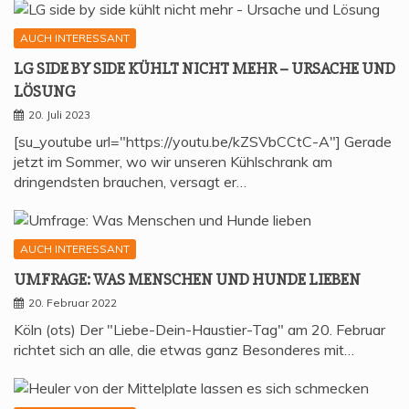
AUCH INTERESSANT
LG SIDE BY SIDE KÜHLT NICHT MEHR – URSA­CHE UND
LÖSUNG
20. Juli 2023
[su_youtube url="https://youtu.be/kZSVbCCtC-A"] Gerade
jetzt im Sommer, wo wir unseren Kühlschrank am
dringendsten brauchen, versagt er…
AUCH INTERESSANT
UMFRA­GE: WAS MEN­SCHEN UND HUN­DE LIEBEN
20. Februar 2022
Köln (ots) Der "Liebe-Dein-Haustier-Tag" am 20. Februar
richtet sich an alle, die etwas ganz Besonderes mit…