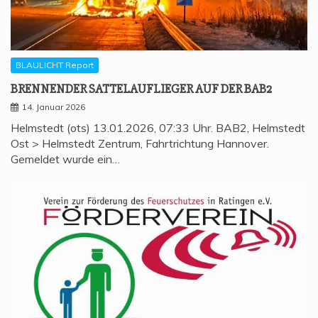
BLAULICHT Report
BREN­NEN­DER SAT­TEL­AUF­LIE­GER AUF DER BAB2
14. Januar 2026
Helmstedt (ots) 13.01.2026, 07:33 Uhr. BAB2, Helmstedt
Ost > Helmstedt Zentrum, Fahrtrichtung Hannover.
Gemeldet wurde ein…