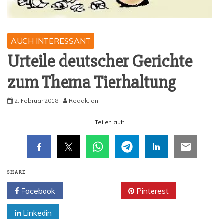
AUCH INTERESSANT
Urtei­le deut­scher Gerich­te
zum The­ma Tierhaltung
2. Februar 2018
Redaktion
Tei­len auf:
SHARE
Facebook
Twitter
Pinterest
Linkedin