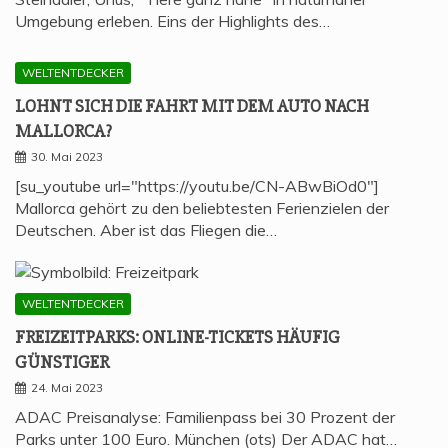
Umgebung erleben. Eins der Highlights des…
WELTENTDECKER
LOHNT SICH DIE FAHRT MIT DEM AUTO NACH
MALLORCA?
30. Mai 2023
[su_youtube url="https://youtu.be/CN-ABwBiOd0"]
Mallorca gehört zu den beliebtesten Ferienzielen der
Deutschen. Aber ist das Fliegen die…
WELTENTDECKER
FREI­ZEIT­PARKS: ONLINE-TICKETS HÄU­FIG
GÜNSTIGER
24. Mai 2023
ADAC Preisanalyse: Familienpass bei 30 Prozent der
Parks unter 100 Euro. München (ots) Der ADAC hat…