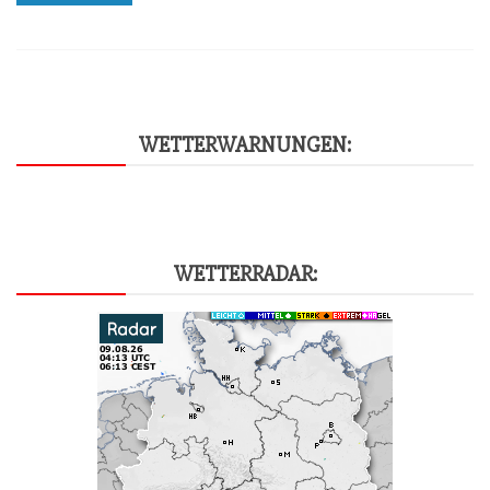
WET­TER­WAR­NUN­GEN:
WET­TER­RA­DAR: