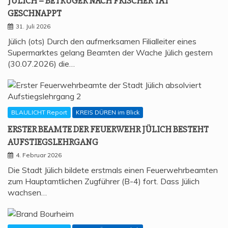
JÜLICH – BETRÜ­GER NACH FRI­SCHER TAT
GESCHNAPPT
31. Juli 2026
Jülich (ots) Durch den aufmerksamen Filialleiter eines
Supermarktes gelang Beamten der Wache Jülich gestern
(30.07.2026) die…
BLAULICHT Report
KREIS DÜREN im Blick
ERS­TER BEAM­TE DER FEU­ER­WEHR JÜLICH BESTEHT
AUFSTIEGSLEHRGANG
4. Februar 2026
Die Stadt Jülich bildete erstmals einen Feuerwehrbeamten
zum Hauptamtlichen Zugführer (B-4) fort. Dass Jülich
wachsen…