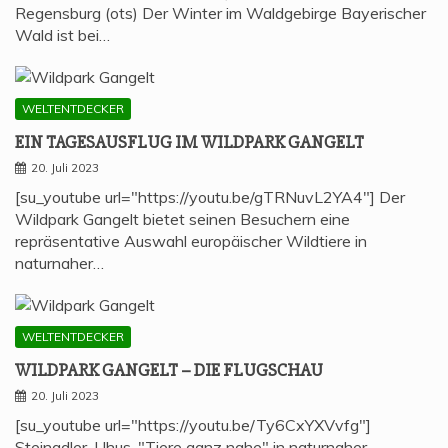
Regensburg (ots) Der Winter im Waldgebirge Bayerischer
Wald ist bei…
WELTENTDECKER
EIN TAGES­AUS­FLUG IM WILD­PARK GANGELT
20. Juli 2023
[su_youtube url="https://youtu.be/gTRNuvL2YA4"] Der
Wildpark Gangelt bietet seinen Besuchern eine
repräsentative Auswahl europäischer Wildtiere in
naturnaher…
WELTENTDECKER
WILD­PARK GAN­GELT – DIE FLUGSCHAU
20. Juli 2023
[su_youtube url="https://youtu.be/Ty6CxYXVvfg"]
Steinadler, Uhus, "Tiere ganz nahe" in naturnaher