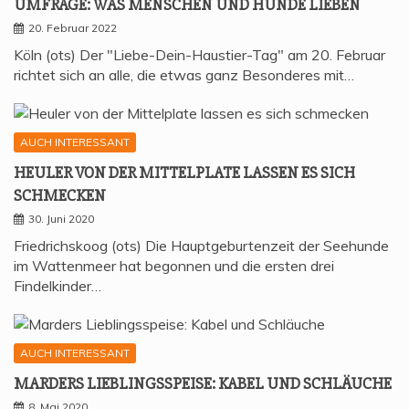
UMFRA­GE: WAS MEN­SCHEN UND HUN­DE LIEBEN
20. Februar 2022
Köln (ots) Der "Liebe-Dein-Haustier-Tag" am 20. Februar
richtet sich an alle, die etwas ganz Besonderes mit…
AUCH INTERESSANT
HEU­LER VON DER MIT­TEL­P­LA­TE LAS­SEN ES SICH
SCHMECKEN
30. Juni 2020
Friedrichskoog (ots) Die Hauptgeburtenzeit der Seehunde
im Wattenmeer hat begonnen und die ersten drei
Findelkinder…
AUCH INTERESSANT
MAR­DERS LIEB­LINGS­SPEI­SE: KABEL UND SCHLÄUCHE
8. Mai 2020