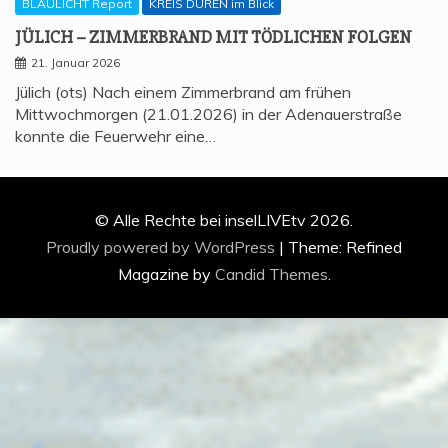
BLAULICHT Report
KREIS DÜREN im Blick
JÜLICH – ZIM­MER­BRAND MIT TÖD­LI­CHEN FOLGEN
21. Januar 2026
Jülich (ots) Nach einem Zimmerbrand am frühen
Mittwochmorgen (21.01.2026) in der Adenauerstraße
konnte die Feuerwehr eine…
© Alle Rechte bei inselLIVEtv 2026.
Proudly powered by WordPress
|
Theme: Refined
Magazine by
Candid Themes
.