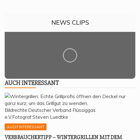
NEWS CLIPS
AUCH INTER­ES­SANT
AUCH INTERESSANT
VER­BRAU­CHER­TIPP – WIN­TER­GRIL­LEN MIT DEM