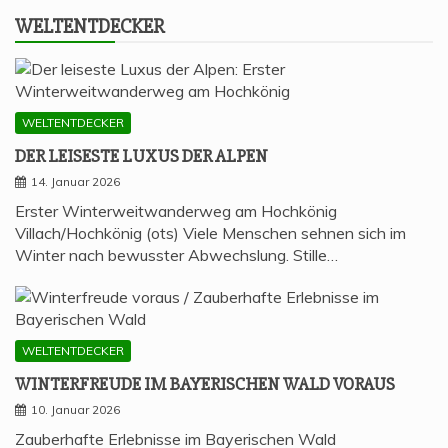
WELT­ENT­DE­CKER
WELTENTDECKER
DER LEI­SES­TE LUXUS DER ALPEN
14. Januar 2026
Erster Winterweitwanderweg am Hochkönig
Villach/Hochkönig (ots) Viele Menschen sehnen sich im
Winter nach bewusster Abwechslung. Stille…
WELTENTDECKER
WIN­TER­FREU­DE IM BAYE­RI­SCHEN WALD VORAUS
10. Januar 2026
Zauberhafte Erlebnisse im Bayerischen Wald