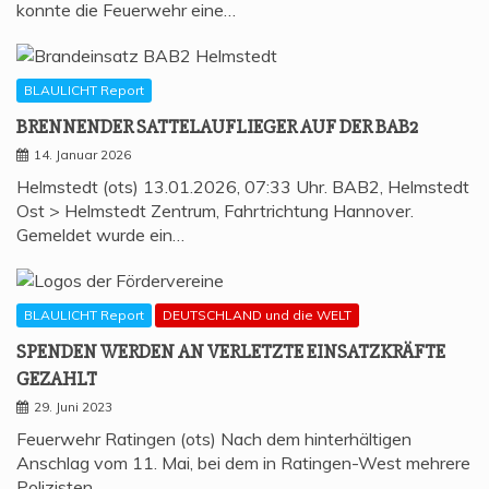
konnte die Feuerwehr eine…
BLAULICHT Report
BREN­NEN­DER SAT­TEL­AUF­LIE­GER AUF DER BAB2
14. Januar 2026
Helmstedt (ots) 13.01.2026, 07:33 Uhr. BAB2, Helmstedt
Ost > Helmstedt Zentrum, Fahrtrichtung Hannover.
Gemeldet wurde ein…
BLAULICHT Report
DEUTSCHLAND und die WELT
SPEN­DEN WER­DEN AN VER­LETZ­TE EIN­SATZ­KRÄF­TE
GEZAHLT
29. Juni 2023
Feuerwehr Ratingen (ots) Nach dem hinterhältigen
Anschlag vom 11. Mai, bei dem in Ratingen-West mehrere
Polizisten,…