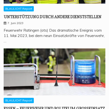
BLAULICHT Report
UNTER­STÜT­ZUNG DURCH ANDE­RE DIENSTSTELLEN
7. Juni 2023
Feuerwehr Ratingen (ots) Das dramatische Ereignis vom
11. Mai 2023, bei dem neun Einsatzkräfte von Feuerwehr,
…
BLAULICHT Report
ESSEN – FEU­ER­WEHR UND POLI­ZEI IM GROSSEINSATZ