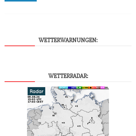
WET­TER­WAR­NUN­GEN:
WET­TER­RA­DAR: