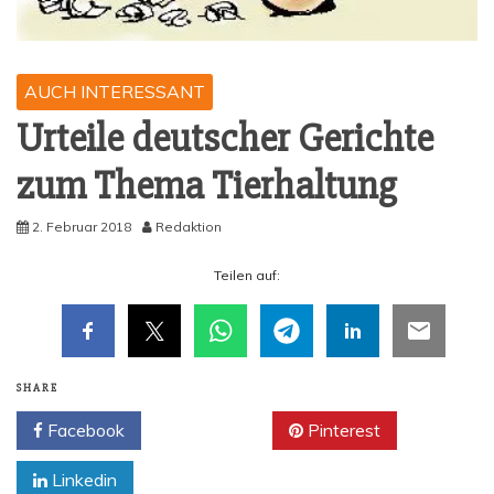
AUCH INTERESSANT
Urtei­le deut­scher Gerich­te
zum The­ma Tierhaltung
2. Februar 2018
Redaktion
Tei­len auf:
SHARE
Facebook
Twitter
Pinterest
Linkedin