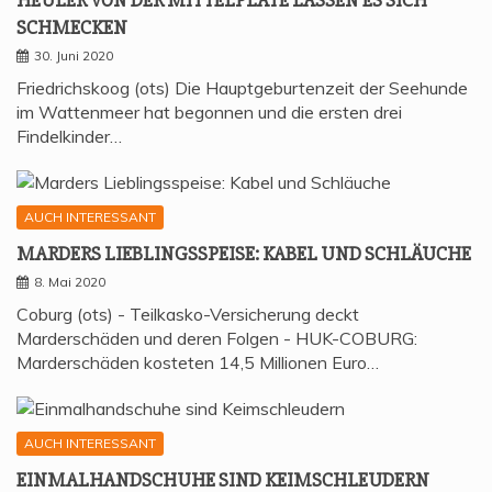
HEU­LER VON DER MIT­TEL­P­LA­TE LAS­SEN ES SICH
SCHMECKEN
30. Juni 2020
Friedrichskoog (ots) Die Hauptgeburtenzeit der Seehunde
im Wattenmeer hat begonnen und die ersten drei
Findelkinder…
AUCH INTERESSANT
MAR­DERS LIEB­LINGS­SPEI­SE: KABEL UND SCHLÄUCHE
8. Mai 2020
Coburg (ots) - Teilkasko-Versicherung deckt
Marderschäden und deren Folgen - HUK-COBURG:
Marderschäden kosteten 14,5 Millionen Euro…
AUCH INTERESSANT
EIN­MAL­HAND­SCHU­HE SIND KEIMSCHLEUDERN