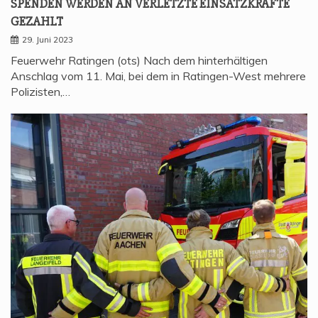
SPEN­DEN WER­DEN AN VER­LETZ­TE EIN­SATZ­KRÄF­TE
GEZAHLT
29. Juni 2023
Feuerwehr Ratingen (ots) Nach dem hinterhältigen
Anschlag vom 11. Mai, bei dem in Ratingen-West mehrere
Polizisten,…