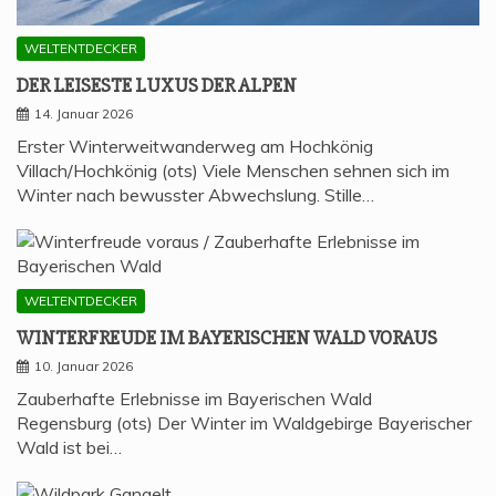
WELTENTDECKER
DER LEI­SES­TE LUXUS DER ALPEN
14. Januar 2026
Erster Winterweitwanderweg am Hochkönig
Villach/Hochkönig (ots) Viele Menschen sehnen sich im
Winter nach bewusster Abwechslung. Stille…
WELTENTDECKER
WIN­TER­FREU­DE IM BAYE­RI­SCHEN WALD VORAUS
10. Januar 2026
Zauberhafte Erlebnisse im Bayerischen Wald
Regensburg (ots) Der Winter im Waldgebirge Bayerischer
Wald ist bei…