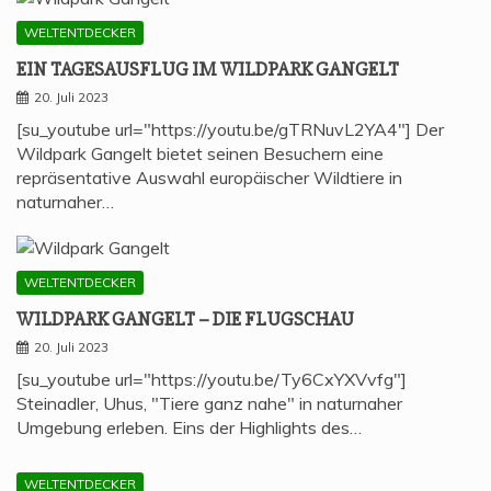
WELTENTDECKER
EIN TAGES­AUS­FLUG IM WILD­PARK GANGELT
20. Juli 2023
[su_youtube url="https://youtu.be/gTRNuvL2YA4"] Der
Wildpark Gangelt bietet seinen Besuchern eine
repräsentative Auswahl europäischer Wildtiere in
naturnaher…
WELTENTDECKER
WILD­PARK GAN­GELT – DIE FLUGSCHAU
20. Juli 2023
[su_youtube url="https://youtu.be/Ty6CxYXVvfg"]
Steinadler, Uhus, "Tiere ganz nahe" in naturnaher
Umgebung erleben. Eins der Highlights des…
WELTENTDECKER