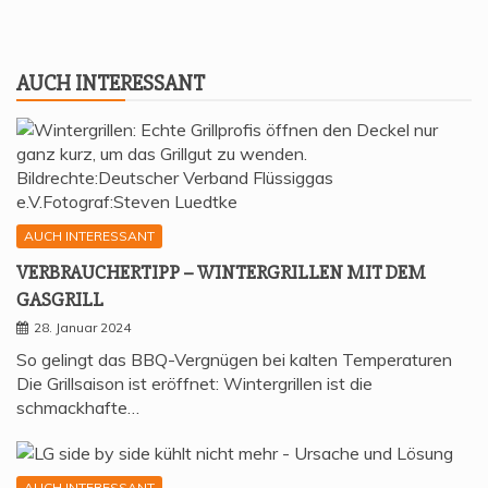
AUCH INTER­ES­SANT
AUCH INTERESSANT
VER­BRAU­CHER­TIPP – WIN­TER­GRIL­LEN MIT DEM
GASGRILL
28. Januar 2024
So gelingt das BBQ-Vergnügen bei kalten Temperaturen
Die Grillsaison ist eröffnet: Wintergrillen ist die
schmackhafte…
AUCH INTERESSANT