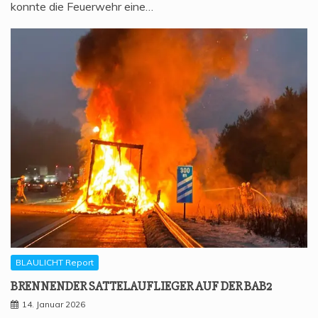
konnte die Feuerwehr eine…
BLAULICHT Report
BREN­NEN­DER SAT­TEL­AUF­LIE­GER AUF DER BAB2
14. Januar 2026