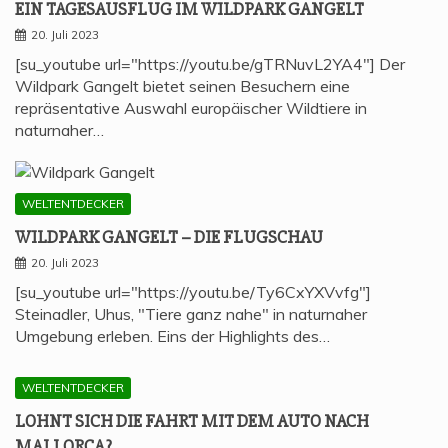
EIN TAGES­AUS­FLUG IM WILD­PARK GANGELT
20. Juli 2023
[su_youtube url="https://youtu.be/gTRNuvL2YA4"] Der
Wildpark Gangelt bietet seinen Besuchern eine
repräsentative Auswahl europäischer Wildtiere in
naturnaher…
WELTENTDECKER
WILD­PARK GAN­GELT – DIE FLUGSCHAU
20. Juli 2023
[su_youtube url="https://youtu.be/Ty6CxYXVvfg"]
Steinadler, Uhus, "Tiere ganz nahe" in naturnaher
Umgebung erleben. Eins der Highlights des…
WELTENTDECKER
LOHNT SICH DIE FAHRT MIT DEM AUTO NACH
MALLORCA?