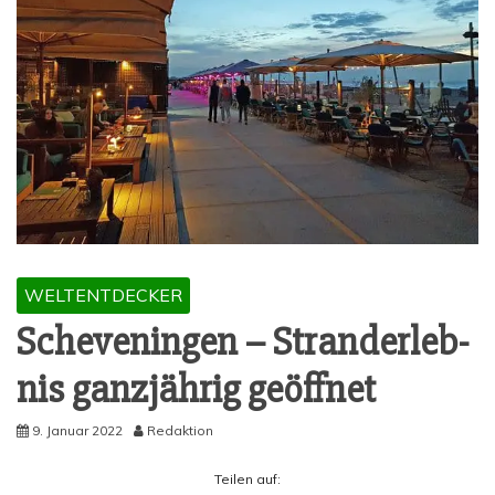
WELTENTDECKER
Sche­ven­in­gen – Stran­d­er­leb­
nis ganz­jäh­rig geöffnet
9. Januar 2022
Redaktion
Tei­len auf: