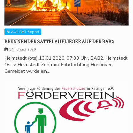
BLAULICHT Report
BREN­NEN­DER SAT­TEL­AUF­LIE­GER AUF DER BAB2
14. Januar 2026
Helmstedt (ots) 13.01.2026, 07:33 Uhr. BAB2, Helmstedt
Ost > Helmstedt Zentrum, Fahrtrichtung Hannover.
Gemeldet wurde ein…