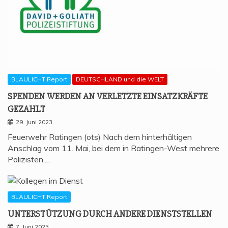
BLAULICHT Report
DEUTSCHLAND und die WELT
SPEN­DEN WER­DEN AN VER­LETZ­TE EIN­SATZ­KRÄF­TE
GEZAHLT
29. Juni 2023
Feuerwehr Ratingen (ots) Nach dem hinterhältigen
Anschlag vom 11. Mai, bei dem in Ratingen-West mehrere
Polizisten,…
BLAULICHT Report
UNTER­STÜT­ZUNG DURCH ANDE­RE DIENSTSTELLEN
7. Juni 2023