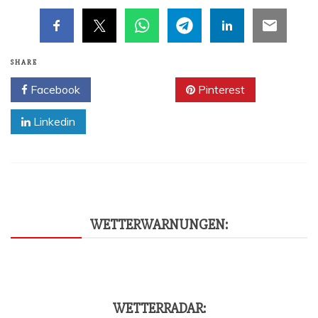
SHARE
Facebook
Twitter
Pinterest
Linkedin
WET­TER­WAR­NUN­GEN:
WET­TER­RA­DAR: