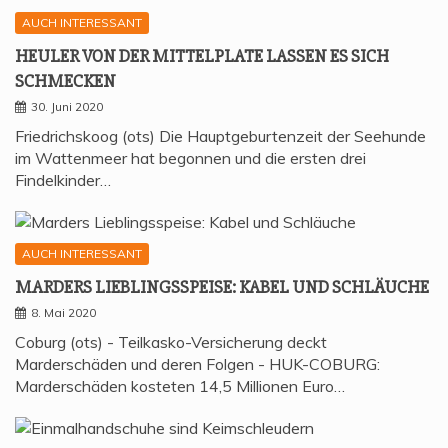
AUCH INTERESSANT
HEU­LER VON DER MIT­TEL­P­LA­TE LAS­SEN ES SICH
SCHMECKEN
30. Juni 2020
Friedrichskoog (ots) Die Hauptgeburtenzeit der Seehunde
im Wattenmeer hat begonnen und die ersten drei
Findelkinder…
AUCH INTERESSANT
MAR­DERS LIEB­LINGS­SPEI­SE: KABEL UND SCHLÄUCHE
8. Mai 2020
Coburg (ots) - Teilkasko-Versicherung deckt
Marderschäden und deren Folgen - HUK-COBURG:
Marderschäden kosteten 14,5 Millionen Euro…