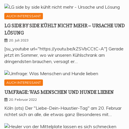
AUCH INTERESSANT
LG SIDE BY SIDE KÜHLT NICHT MEHR – URSA­CHE UND
LÖSUNG
20. Juli 2023
[su_youtube url="https://youtu.be/kZSVbCCtC-A"] Gerade
jetzt im Sommer, wo wir unseren Kühlschrank am
dringendsten brauchen, versagt er…
AUCH INTERESSANT
UMFRA­GE: WAS MEN­SCHEN UND HUN­DE LIEBEN
20. Februar 2022
Köln (ots) Der "Liebe-Dein-Haustier-Tag" am 20. Februar
richtet sich an alle, die etwas ganz Besonderes mit…