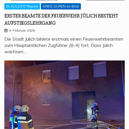
BLAULICHT Report
KREIS DÜREN im Blick
ERS­TER BEAM­TE DER FEU­ER­WEHR JÜLICH BESTEHT
AUFSTIEGSLEHRGANG
4. Februar 2026
Die Stadt Jülich bildete erstmals einen Feuerwehrbeamten
zum Hauptamtlichen Zugführer (B-4) fort. Dass Jülich
wachsen…