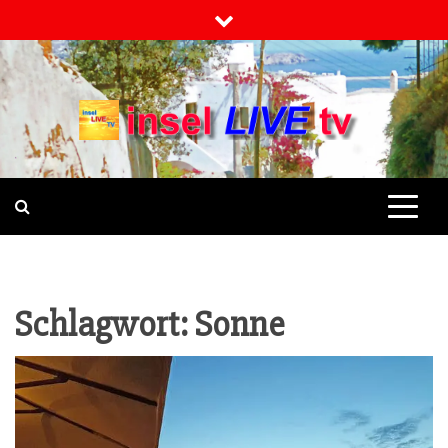
Skip
to
content
INSELLIVETV
NACHRICHTEN UND INFO-
MAGAZIN
Schlagwort:
Sonne