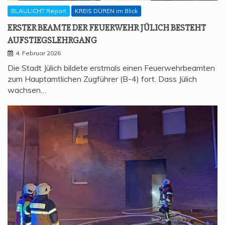
BLAULICHT Report
KREIS DÜREN im Blick
ERS­TER BEAM­TE DER FEU­ER­WEHR JÜLICH BESTEHT
AUFSTIEGSLEHRGANG
4. Februar 2026
Die Stadt Jülich bildete erstmals einen Feuerwehrbeamten
zum Hauptamtlichen Zugführer (B-4) fort. Dass Jülich
wachsen…