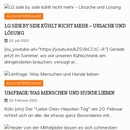
AUCH INTERESSANT
LG SIDE BY SIDE KÜHLT NICHT MEHR – URSA­CHE UND
LÖSUNG
20. Juli 2023
[su_youtube url="https://youtu.be/kZSVbCCtC-A"] Gerade
jetzt im Sommer, wo wir unseren Kühlschrank am
dringendsten brauchen, versagt er…
AUCH INTERESSANT
UMFRA­GE: WAS MEN­SCHEN UND HUN­DE LIEBEN
20. Februar 2022
Köln (ots) Der "Liebe-Dein-Haustier-Tag" am 20. Februar
richtet sich an alle, die etwas ganz Besonderes mit…