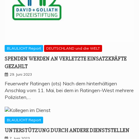
BLAULICHT Report
DEUTSCHLAND und die WELT
SPEN­DEN WER­DEN AN VER­LETZ­TE EIN­SATZ­KRÄF­TE
GEZAHLT
29. Juni 2023
Feuerwehr Ratingen (ots) Nach dem hinterhältigen
Anschlag vom 11. Mai, bei dem in Ratingen-West mehrere
Polizisten,…
BLAULICHT Report
UNTER­STÜT­ZUNG DURCH ANDE­RE DIENSTSTELLEN
7. Juni 2023