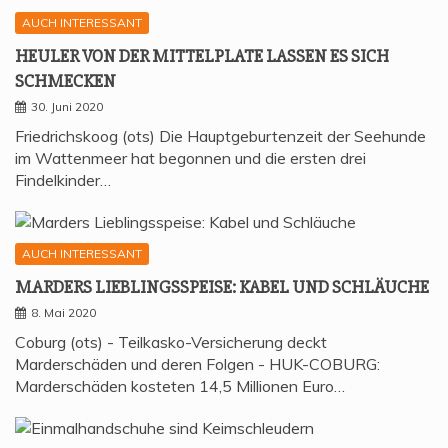
AUCH INTERESSANT
HEU­LER VON DER MIT­TEL­P­LA­TE LAS­SEN ES SICH
SCHMECKEN
30. Juni 2020
Friedrichskoog (ots) Die Hauptgeburtenzeit der Seehunde
im Wattenmeer hat begonnen und die ersten drei
Findelkinder…
AUCH INTERESSANT
MAR­DERS LIEB­LINGS­SPEI­SE: KABEL UND SCHLÄUCHE
8. Mai 2020
Coburg (ots) - Teilkasko-Versicherung deckt
Marderschäden und deren Folgen - HUK-COBURG:
Marderschäden kosteten 14,5 Millionen Euro…