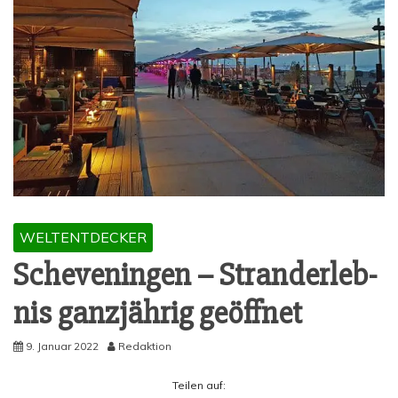
WELTENTDECKER
Sche­ven­in­gen – Stran­d­er­leb­
nis ganz­jäh­rig geöffnet
9. Januar 2022
Redaktion
Tei­len auf: