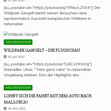
20. Juli 2023
[su_youtube url="https://youtu.be/gTRNuvL2YA4"] Der
Wildpark Gangelt bietet seinen Besuchern eine
repräsentative Auswahl europäischer Wildtiere in
naturnaher…
WELTENTDECKER
WILD­PARK GAN­GELT – DIE FLUGSCHAU
20. Juli 2023
[su_youtube url="https://youtu.be/Ty6CxYXVvfg"]
Steinadler, Uhus, "Tiere ganz nahe" in naturnaher
Umgebung erleben. Eins der Highlights des…
WELTENTDECKER
LOHNT SICH DIE FAHRT MIT DEM AUTO NACH
MALLORCA?
30. Mai 2023