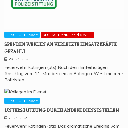
BLAULICHT Report
DEUTSCHLAND und die WELT
SPEN­DEN WER­DEN AN VER­LETZ­TE EIN­SATZ­KRÄF­TE
GEZAHLT
29. Juni 2023
Feuerwehr Ratingen (ots) Nach dem hinterhältigen
Anschlag vom 11. Mai, bei dem in Ratingen-West mehrere
Polizisten,…
BLAULICHT Report
UNTER­STÜT­ZUNG DURCH ANDE­RE DIENSTSTELLEN
7. Juni 2023
Feuerwehr Ratingen (ots) Das dramatische Ereignis vom