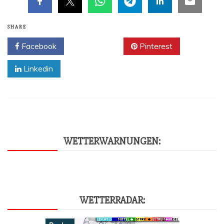
SHARE
Facebook
Twitter
Pinterest
Linkedin
WET­TER­WAR­NUN­GEN:
WET­TER­RA­DAR: