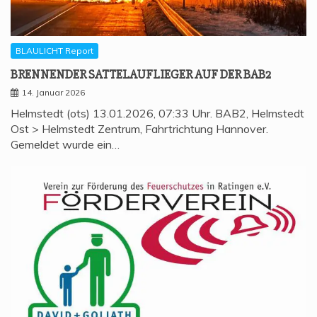
BLAULICHT Report
BREN­NEN­DER SAT­TEL­AUF­LIE­GER AUF DER BAB2
14. Januar 2026
Helmstedt (ots) 13.01.2026, 07:33 Uhr. BAB2, Helmstedt
Ost > Helmstedt Zentrum, Fahrtrichtung Hannover.
Gemeldet wurde ein…