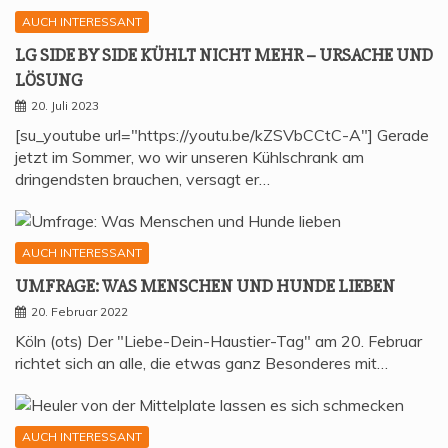
AUCH INTERESSANT
LG SIDE BY SIDE KÜHLT NICHT MEHR – URSA­CHE UND
LÖSUNG
20. Juli 2023
[su_youtube url="https://youtu.be/kZSVbCCtC-A"] Gerade
jetzt im Sommer, wo wir unseren Kühlschrank am
dringendsten brauchen, versagt er…
AUCH INTERESSANT
UMFRA­GE: WAS MEN­SCHEN UND HUN­DE LIEBEN
20. Februar 2022
Köln (ots) Der "Liebe-Dein-Haustier-Tag" am 20. Februar
richtet sich an alle, die etwas ganz Besonderes mit…
AUCH INTERESSANT