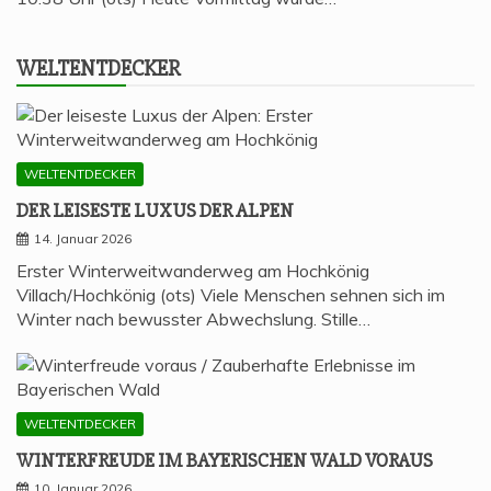
WELT­ENT­DE­CKER
WELTENTDECKER
DER LEI­SES­TE LUXUS DER ALPEN
14. Januar 2026
Erster Winterweitwanderweg am Hochkönig
Villach/Hochkönig (ots) Viele Menschen sehnen sich im
Winter nach bewusster Abwechslung. Stille…
WELTENTDECKER
WIN­TER­FREU­DE IM BAYE­RI­SCHEN WALD VORAUS
10. Januar 2026