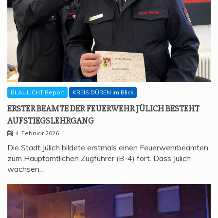
BLAULICHT Report
KREIS DÜREN im Blick
ERS­TER BEAM­TE DER FEU­ER­WEHR JÜLICH BESTEHT
AUFSTIEGSLEHRGANG
4. Februar 2026
Die Stadt Jülich bildete erstmals einen Feuerwehrbeamten
zum Hauptamtlichen Zugführer (B-4) fort. Dass Jülich
wachsen…