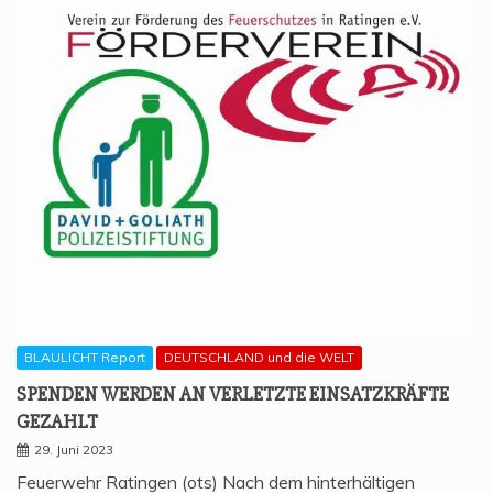
BLAULICHT Report
DEUTSCHLAND und die WELT
SPEN­DEN WER­DEN AN VER­LETZ­TE EIN­SATZ­KRÄF­TE
GEZAHLT
29. Juni 2023
Feuerwehr Ratingen (ots) Nach dem hinterhältigen