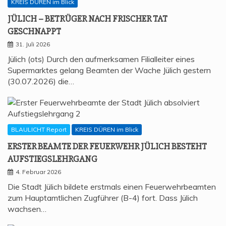
KREIS DÜREN im Blick
JÜLICH – BETRÜ­GER NACH FRI­SCHER TAT
GESCHNAPPT
31. Juli 2026
Jülich (ots) Durch den aufmerksamen Filialleiter eines
Supermarktes gelang Beamten der Wache Jülich gestern
(30.07.2026) die…
BLAULICHT Report
KREIS DÜREN im Blick
ERS­TER BEAM­TE DER FEU­ER­WEHR JÜLICH BESTEHT
AUFSTIEGSLEHRGANG
4. Februar 2026
Die Stadt Jülich bildete erstmals einen Feuerwehrbeamten
zum Hauptamtlichen Zugführer (B-4) fort. Dass Jülich
wachsen…