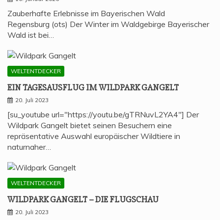
Zauberhafte Erlebnisse im Bayerischen Wald
Regensburg (ots) Der Winter im Waldgebirge Bayerischer
Wald ist bei…
WELTENTDECKER
EIN TAGES­AUS­FLUG IM WILD­PARK GANGELT
20. Juli 2023
[su_youtube url="https://youtu.be/gTRNuvL2YA4"] Der
Wildpark Gangelt bietet seinen Besuchern eine
repräsentative Auswahl europäischer Wildtiere in
naturnaher…
WELTENTDECKER
WILD­PARK GAN­GELT – DIE FLUGSCHAU
20. Juli 2023