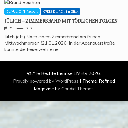
BLAULICHT Report
KREIS DÜREN im Blick
JÜLICH – ZIM­MER­BRAND MIT TÖD­LI­CHEN FOLGEN
21. Januar 2026
Jülich (ots) Nach einem Zimmerbrand am frühen
Mittwochmorgen (21.01.2026) in der Adenauerstraße
konnte die Feuerwehr eine…
© Alle Rechte bei inselLIVEtv 2026.
Proudly powered by WordPress
|
Theme: Refined
Magazine by
Candid Themes
.