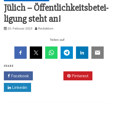
Jülich – Öffent­lich­keits­be­tei­
li­gung steht an!
20. Februar 2023
Redaktion
Tei­len auf:
SHARE
Facebook
Twitter
Pinterest
Linkedin