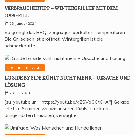
VER­BRAU­CHER­TIPP – WIN­TER­GRIL­LEN MIT DEM
GASGRILL
28. Januar 2024
So gelingt das BBQ-Vergnügen bei kalten Temperaturen
Die Grillsaison ist eröffnet: Wintergrillen ist die
schmackhafte…
AUCH INTERESSANT
LG SIDE BY SIDE KÜHLT NICHT MEHR – URSA­CHE UND
LÖSUNG
20. Juli 2023
[su_youtube url="https://youtu.be/kZSVbCCtC-A"] Gerade
jetzt im Sommer, wo wir unseren Kühlschrank am
dringendsten brauchen, versagt er…