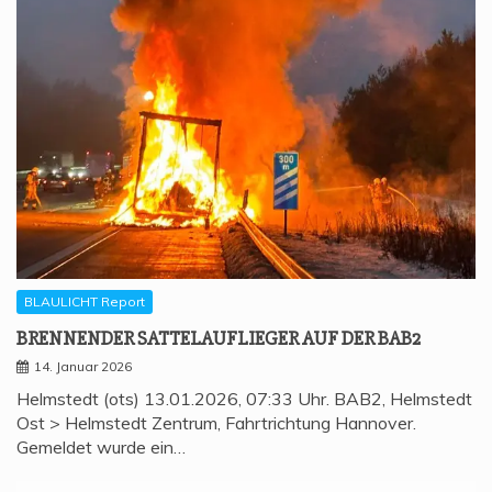
BLAULICHT Report
BREN­NEN­DER SAT­TEL­AUF­LIE­GER AUF DER BAB2
14. Januar 2026
Helmstedt (ots) 13.01.2026, 07:33 Uhr. BAB2, Helmstedt
Ost > Helmstedt Zentrum, Fahrtrichtung Hannover.
Gemeldet wurde ein…