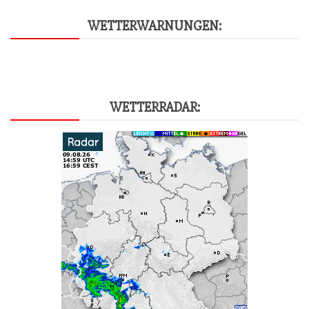
WET­TER­WAR­NUN­GEN:
WET­TER­RA­DAR: