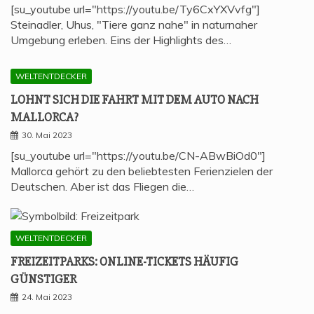
[su_youtube url="https://youtu.be/Ty6CxYXVvfg"]
Steinadler, Uhus, "Tiere ganz nahe" in naturnaher
Umgebung erleben. Eins der Highlights des…
WELTENTDECKER
LOHNT SICH DIE FAHRT MIT DEM AUTO NACH
MALLORCA?
30. Mai 2023
[su_youtube url="https://youtu.be/CN-ABwBiOd0"]
Mallorca gehört zu den beliebtesten Ferienzielen der
Deutschen. Aber ist das Fliegen die…
WELTENTDECKER
FREI­ZEIT­PARKS: ONLINE-TICKETS HÄU­FIG
GÜNSTIGER
24. Mai 2023