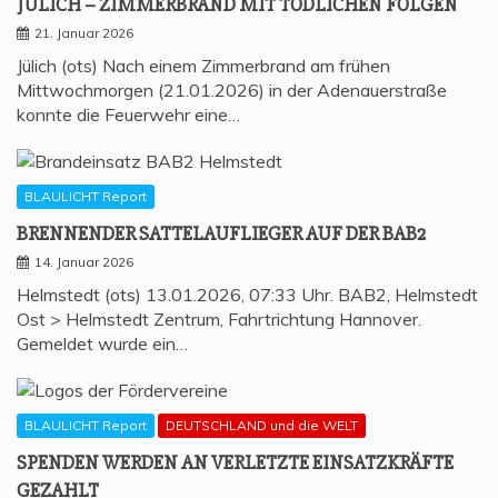
JÜLICH – ZIM­MER­BRAND MIT TÖD­LI­CHEN FOLGEN
21. Januar 2026
Jülich (ots) Nach einem Zimmerbrand am frühen
Mittwochmorgen (21.01.2026) in der Adenauerstraße
konnte die Feuerwehr eine…
BLAULICHT Report
BREN­NEN­DER SAT­TEL­AUF­LIE­GER AUF DER BAB2
14. Januar 2026
Helmstedt (ots) 13.01.2026, 07:33 Uhr. BAB2, Helmstedt
Ost > Helmstedt Zentrum, Fahrtrichtung Hannover.
Gemeldet wurde ein…
BLAULICHT Report
DEUTSCHLAND und die WELT
SPEN­DEN WER­DEN AN VER­LETZ­TE EIN­SATZ­KRÄF­TE
GEZAHLT