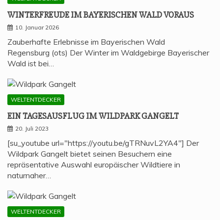
WIN­TER­FREU­DE IM BAYE­RI­SCHEN WALD VORAUS
10. Januar 2026
Zauberhafte Erlebnisse im Bayerischen Wald
Regensburg (ots) Der Winter im Waldgebirge Bayerischer
Wald ist bei…
WELTENTDECKER
EIN TAGES­AUS­FLUG IM WILD­PARK GANGELT
20. Juli 2023
[su_youtube url="https://youtu.be/gTRNuvL2YA4"] Der
Wildpark Gangelt bietet seinen Besuchern eine
repräsentative Auswahl europäischer Wildtiere in
naturnaher…
WELTENTDECKER