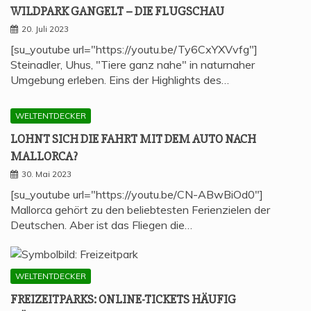
WILD­PARK GAN­GELT – DIE FLUGSCHAU
20. Juli 2023
[su_youtube url="https://youtu.be/Ty6CxYXVvfg"]
Steinadler, Uhus, "Tiere ganz nahe" in naturnaher
Umgebung erleben. Eins der Highlights des…
WELTENTDECKER
LOHNT SICH DIE FAHRT MIT DEM AUTO NACH
MALLORCA?
30. Mai 2023
[su_youtube url="https://youtu.be/CN-ABwBiOd0"]
Mallorca gehört zu den beliebtesten Ferienzielen der
Deutschen. Aber ist das Fliegen die…
WELTENTDECKER
FREI­ZEIT­PARKS: ONLINE-TICKETS HÄU­FIG