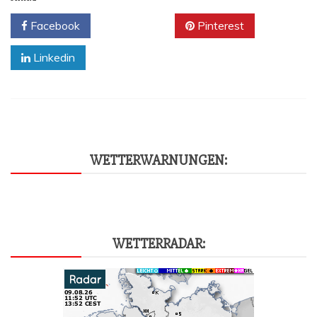
Facebook
Twitter
Pinterest
Linkedin
WET­TER­WAR­NUN­GEN:
WET­TER­RA­DAR: