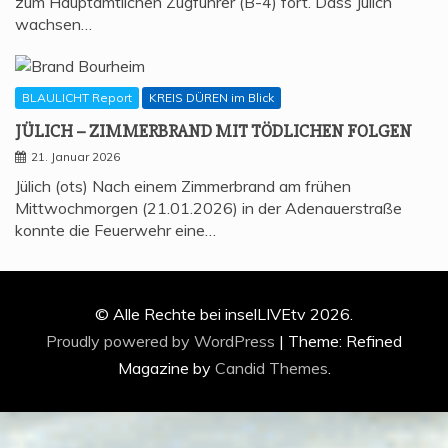
zum Hauptamtlichen Zugführer (B-4) fort. Dass Jülich
wachsen…
BLAULICHT Report
KREIS DÜREN im Blick
JÜLICH – ZIM­MER­BRAND MIT TÖD­LI­CHEN FOLGEN
21. Januar 2026
Jülich (ots) Nach einem Zimmerbrand am frühen
Mittwochmorgen (21.01.2026) in der Adenauerstraße
konnte die Feuerwehr eine…
© Alle Rechte bei inselLIVEtv 2026.
Proudly powered by WordPress
|
Theme: Refined
Magazine by
Candid Themes
.