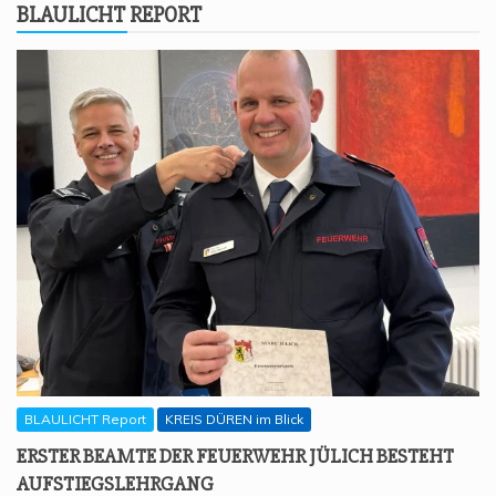
BLAU­LICHT REPORT
BLAULICHT Report
KREIS DÜREN im Blick
ERS­TER BEAM­TE DER FEU­ER­WEHR JÜLICH BESTEHT
AUFSTIEGSLEHRGANG