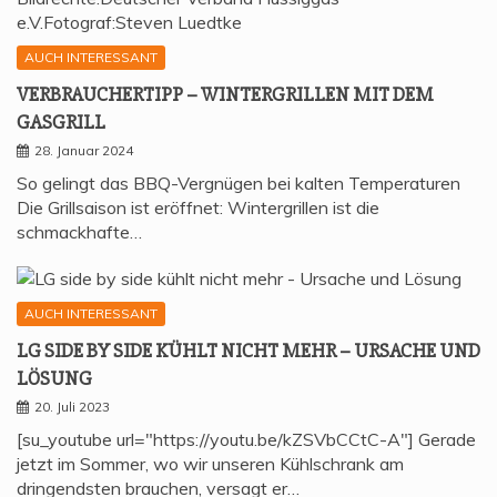
AUCH INTERESSANT
VER­BRAU­CHER­TIPP – WIN­TER­GRIL­LEN MIT DEM
GASGRILL
28. Januar 2024
So gelingt das BBQ-Vergnügen bei kalten Temperaturen
Die Grillsaison ist eröffnet: Wintergrillen ist die
schmackhafte…
AUCH INTERESSANT
LG SIDE BY SIDE KÜHLT NICHT MEHR – URSA­CHE UND
LÖSUNG
20. Juli 2023
[su_youtube url="https://youtu.be/kZSVbCCtC-A"] Gerade
jetzt im Sommer, wo wir unseren Kühlschrank am
dringendsten brauchen, versagt er…