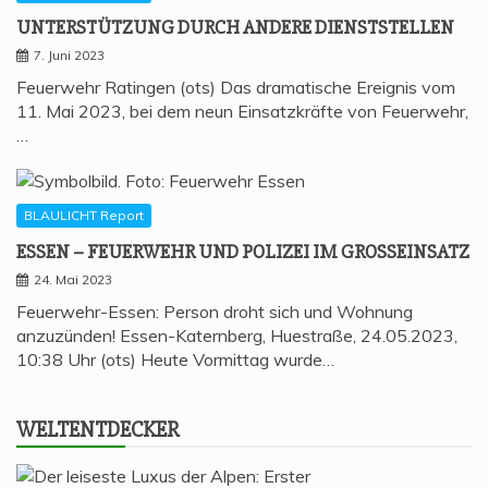
UNTER­STÜT­ZUNG DURCH ANDE­RE DIENSTSTELLEN
7. Juni 2023
Feuerwehr Ratingen (ots) Das dramatische Ereignis vom
11. Mai 2023, bei dem neun Einsatzkräfte von Feuerwehr,
…
BLAULICHT Report
ESSEN – FEU­ER­WEHR UND POLI­ZEI IM GROSSEINSATZ
24. Mai 2023
Feuerwehr-Essen: Person droht sich und Wohnung
anzuzünden! Essen-Katernberg, Huestraße, 24.05.2023,
10:38 Uhr (ots) Heute Vormittag wurde…
WELT­ENT­DE­CKER