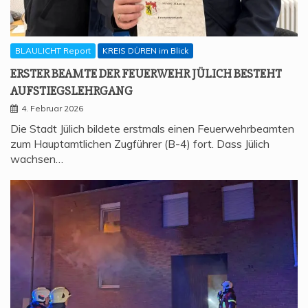
BLAULICHT Report
KREIS DÜREN im Blick
ERS­TER BEAM­TE DER FEU­ER­WEHR JÜLICH BESTEHT
AUFSTIEGSLEHRGANG
4. Februar 2026
Die Stadt Jülich bildete erstmals einen Feuerwehrbeamten
zum Hauptamtlichen Zugführer (B-4) fort. Dass Jülich
wachsen…