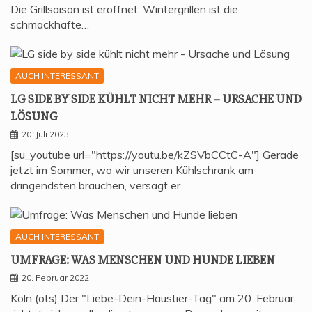
Die Grillsaison ist eröffnet: Wintergrillen ist die
schmackhafte…
AUCH INTERESSANT
LG SIDE BY SIDE KÜHLT NICHT MEHR – URSA­CHE UND
LÖSUNG
20. Juli 2023
[su_youtube url="https://youtu.be/kZSVbCCtC-A"] Gerade
jetzt im Sommer, wo wir unseren Kühlschrank am
dringendsten brauchen, versagt er…
AUCH INTERESSANT
UMFRA­GE: WAS MEN­SCHEN UND HUN­DE LIEBEN
20. Februar 2022
Köln (ots) Der "Liebe-Dein-Haustier-Tag" am 20. Februar