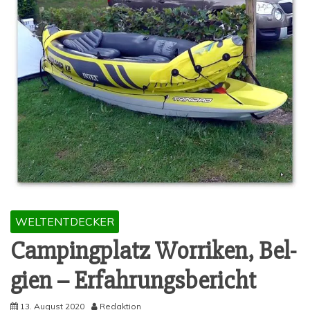
WELTENTDECKER
Cam­ping­platz Worri­ken, Bel­
gi­en – Erfahrungsbericht
13. August 2020
Redaktion