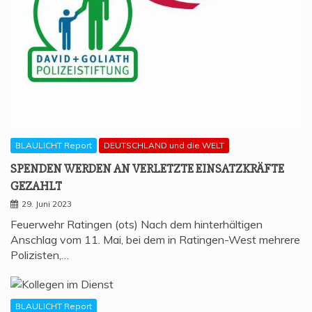
BLAULICHT Report
DEUTSCHLAND und die WELT
SPEN­DEN WER­DEN AN VER­LETZ­TE EIN­SATZ­KRÄF­TE
GEZAHLT
29. Juni 2023
Feuerwehr Ratingen (ots) Nach dem hinterhältigen
Anschlag vom 11. Mai, bei dem in Ratingen-West mehrere
Polizisten,…
BLAULICHT Report