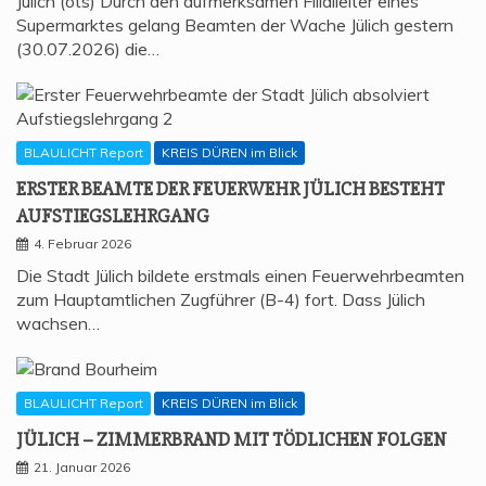
Jülich (ots) Durch den aufmerksamen Filialleiter eines
Supermarktes gelang Beamten der Wache Jülich gestern
(30.07.2026) die…
BLAULICHT Report
KREIS DÜREN im Blick
ERS­TER BEAM­TE DER FEU­ER­WEHR JÜLICH BESTEHT
AUFSTIEGSLEHRGANG
4. Februar 2026
Die Stadt Jülich bildete erstmals einen Feuerwehrbeamten
zum Hauptamtlichen Zugführer (B-4) fort. Dass Jülich
wachsen…
BLAULICHT Report
KREIS DÜREN im Blick
JÜLICH – ZIM­MER­BRAND MIT TÖD­LI­CHEN FOLGEN
21. Januar 2026