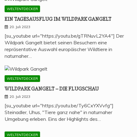
WELTENTDECKER
EIN TAGES­AUS­FLUG IM WILD­PARK GANGELT
20. Juli 2023
[su_youtube url="https://youtu.be/gTRNuvL2YA4"] Der
Wildpark Gangelt bietet seinen Besuchern eine
repräsentative Auswahl europäischer Wildtiere in
naturnaher…
WELTENTDECKER
WILD­PARK GAN­GELT – DIE FLUGSCHAU
20. Juli 2023
[su_youtube url="https://youtu.be/Ty6CxYXVvfg"]
Steinadler, Uhus, "Tiere ganz nahe" in naturnaher
Umgebung erleben. Eins der Highlights des…
WELTENTDECKER