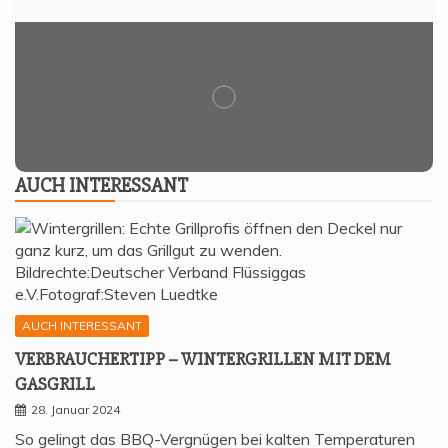
AUCH INTER­ES­SANT
AUCH INTERESSANT
VER­BRAU­CHER­TIPP – WIN­TER­GRIL­LEN MIT DEM
GASGRILL
28. Januar 2024
So gelingt das BBQ-Vergnügen bei kalten Temperaturen