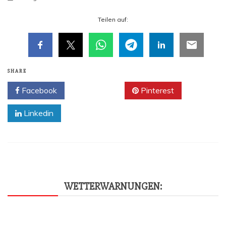
Tei­len auf:
SHARE
Facebook
Twitter
Pinterest
Linkedin
WET­TER­WAR­NUN­GEN: