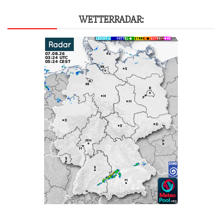
WET­TER­RA­DAR: