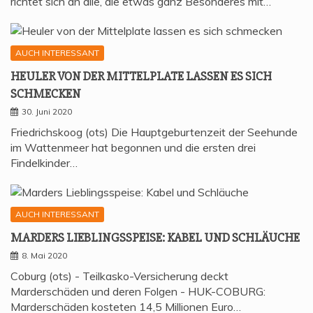
richtet sich an alle, die etwas ganz Besonderes mit…
AUCH INTERESSANT
HEU­LER VON DER MIT­TEL­P­LA­TE LAS­SEN ES SICH
SCHMECKEN
30. Juni 2020
Friedrichskoog (ots) Die Hauptgeburtenzeit der Seehunde
im Wattenmeer hat begonnen und die ersten drei
Findelkinder…
AUCH INTERESSANT
MAR­DERS LIEB­LINGS­SPEI­SE: KABEL UND SCHLÄUCHE
8. Mai 2020
Coburg (ots) - Teilkasko-Versicherung deckt
Marderschäden und deren Folgen - HUK-COBURG:
Marderschäden kosteten 14,5 Millionen Euro…