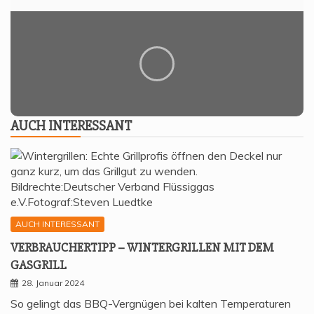
AUCH INTER­ES­SANT
AUCH INTERESSANT
VER­BRAU­CHER­TIPP – WIN­TER­GRIL­LEN MIT DEM
GASGRILL
28. Januar 2024
So gelingt das BBQ-Vergnügen bei kalten Temperaturen