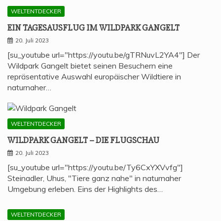
WELTENTDECKER
EIN TAGES­AUS­FLUG IM WILD­PARK GANGELT
20. Juli 2023
[su_youtube url="https://youtu.be/gTRNuvL2YA4"] Der
Wildpark Gangelt bietet seinen Besuchern eine
repräsentative Auswahl europäischer Wildtiere in
naturnaher…
WELTENTDECKER
WILD­PARK GAN­GELT – DIE FLUGSCHAU
20. Juli 2023
[su_youtube url="https://youtu.be/Ty6CxYXVvfg"]
Steinadler, Uhus, "Tiere ganz nahe" in naturnaher
Umgebung erleben. Eins der Highlights des…
WELTENTDECKER