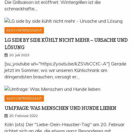
Die Grillsaison ist eröffnet: Wintergrillen ist die
schmackhafte…
AUCH INTERESSANT
LG SIDE BY SIDE KÜHLT NICHT MEHR – URSA­CHE UND
LÖSUNG
20. Juli 2023
[su_youtube url="https://youtu.be/kZSVbCCtC-A"] Gerade
jetzt im Sommer, wo wir unseren Kühlschrank am
dringendsten brauchen, versagt er…
AUCH INTERESSANT
UMFRA­GE: WAS MEN­SCHEN UND HUN­DE LIEBEN
20. Februar 2022
Köln (ots) Der "Liebe-Dein-Haustier-Tag" am 20. Februar
richtet sich an alle, die etwas ganz Besonderes mit…