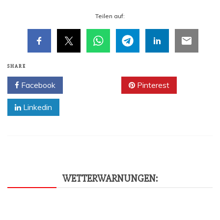
Tei­len auf:
SHARE
Facebook
Twitter
Pinterest
Linkedin
WET­TER­WAR­NUN­GEN: