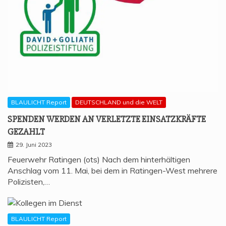
BLAULICHT Report
DEUTSCHLAND und die WELT
SPEN­DEN WER­DEN AN VER­LETZ­TE EIN­SATZ­KRÄF­TE
GEZAHLT
29. Juni 2023
Feuerwehr Ratingen (ots) Nach dem hinterhältigen
Anschlag vom 11. Mai, bei dem in Ratingen-West mehrere
Polizisten,…
BLAULICHT Report