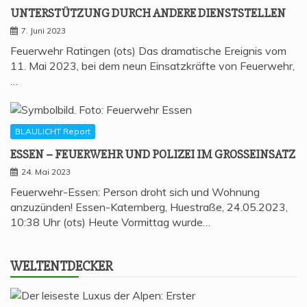
UNTER­STÜT­ZUNG DURCH ANDE­RE DIENSTSTELLEN
7. Juni 2023
Feuerwehr Ratingen (ots) Das dramatische Ereignis vom
11. Mai 2023, bei dem neun Einsatzkräfte von Feuerwehr,
…
BLAULICHT Report
ESSEN – FEU­ER­WEHR UND POLI­ZEI IM GROSSEINSATZ
24. Mai 2023
Feuerwehr-Essen: Person droht sich und Wohnung
anzuzünden! Essen-Katernberg, Huestraße, 24.05.2023,
10:38 Uhr (ots) Heute Vormittag wurde…
WELT­ENT­DE­CKER