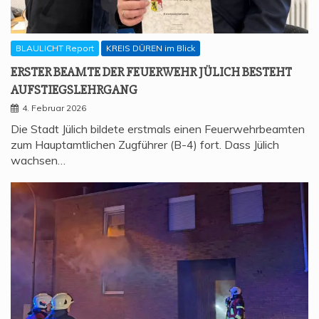
BLAULICHT Report
KREIS DÜREN im Blick
ERS­TER BEAM­TE DER FEU­ER­WEHR JÜLICH BESTEHT
AUFSTIEGSLEHRGANG
4. Februar 2026
Die Stadt Jülich bildete erstmals einen Feuerwehrbeamten
zum Hauptamtlichen Zugführer (B-4) fort. Dass Jülich
wachsen…