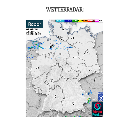
WET­TER­RA­DAR: