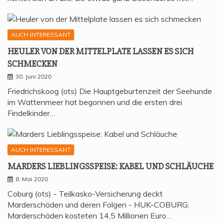
AUCH INTERESSANT
HEU­LER VON DER MIT­TEL­P­LA­TE LAS­SEN ES SICH
SCHMECKEN
30. Juni 2020
Friedrichskoog (ots) Die Hauptgeburtenzeit der Seehunde
im Wattenmeer hat begonnen und die ersten drei
Findelkinder…
AUCH INTERESSANT
MAR­DERS LIEB­LINGS­SPEI­SE: KABEL UND SCHLÄUCHE
8. Mai 2020
Coburg (ots) - Teilkasko-Versicherung deckt
Marderschäden und deren Folgen - HUK-COBURG:
Marderschäden kosteten 14,5 Millionen Euro…