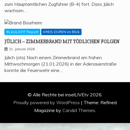
zum Hauptamtlichen Zugführer (B-4) fort. Dass Jülich
wachsen…
BLAULICHT Report
KREIS DÜREN im Blick
JÜLICH – ZIM­MER­BRAND MIT TÖD­LI­CHEN FOLGEN
21. Januar 2026
Jülich (ots) Nach einem Zimmerbrand am frühen
Mittwochmorgen (21.01.2026) in der Adenauerstraße
konnte die Feuerwehr eine…
© Alle Rechte bei inselLIVEtv 2026.
Proudly powered by WordPress
|
Theme: Refined
Magazine by
Candid Themes
.