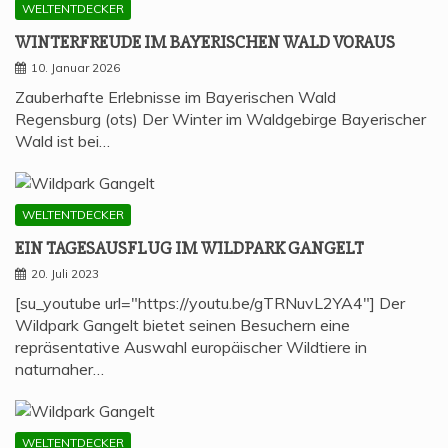
WELTENTDECKER
WIN­TER­FREU­DE IM BAYE­RI­SCHEN WALD VORAUS
10. Januar 2026
Zauberhafte Erlebnisse im Bayerischen Wald
Regensburg (ots) Der Winter im Waldgebirge Bayerischer
Wald ist bei…
WELTENTDECKER
EIN TAGES­AUS­FLUG IM WILD­PARK GANGELT
20. Juli 2023
[su_youtube url="https://youtu.be/gTRNuvL2YA4"] Der
Wildpark Gangelt bietet seinen Besuchern eine
repräsentative Auswahl europäischer Wildtiere in
naturnaher…
WELTENTDECKER