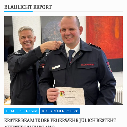
BLAU­LICHT REPORT
BLAULICHT Report
KREIS DÜREN im Blick
ERS­TER BEAM­TE DER FEU­ER­WEHR JÜLICH BESTEHT