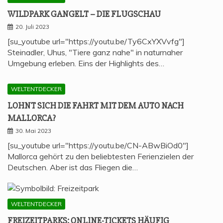
WILD­PARK GAN­GELT – DIE FLUGSCHAU
20. Juli 2023
[su_youtube url="https://youtu.be/Ty6CxYXVvfg"]
Steinadler, Uhus, "Tiere ganz nahe" in naturnaher
Umgebung erleben. Eins der Highlights des…
WELTENTDECKER
LOHNT SICH DIE FAHRT MIT DEM AUTO NACH
MALLORCA?
30. Mai 2023
[su_youtube url="https://youtu.be/CN-ABwBiOd0"]
Mallorca gehört zu den beliebtesten Ferienzielen der
Deutschen. Aber ist das Fliegen die…
WELTENTDECKER
FREI­ZEIT­PARKS: ONLINE-TICKETS HÄU­FIG