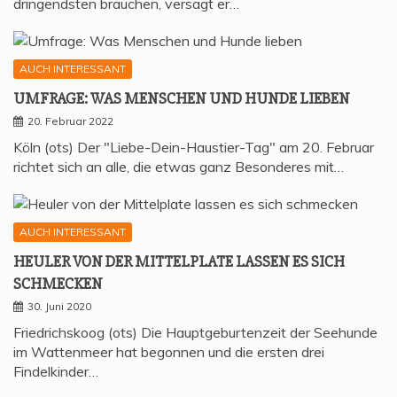
dringendsten brauchen, versagt er…
AUCH INTERESSANT
UMFRA­GE: WAS MEN­SCHEN UND HUN­DE LIEBEN
20. Februar 2022
Köln (ots) Der "Liebe-Dein-Haustier-Tag" am 20. Februar
richtet sich an alle, die etwas ganz Besonderes mit…
AUCH INTERESSANT
HEU­LER VON DER MIT­TEL­P­LA­TE LAS­SEN ES SICH
SCHMECKEN
30. Juni 2020
Friedrichskoog (ots) Die Hauptgeburtenzeit der Seehunde
im Wattenmeer hat begonnen und die ersten drei
Findelkinder…