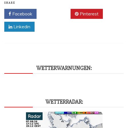
SHARE
Facebook
Twitter
Pinterest
Linkedin
WET­TER­WAR­NUN­GEN:
WET­TER­RA­DAR: