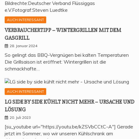
AUCH INTERESSANT
VER­BRAU­CHER­TIPP – WIN­TER­GRIL­LEN MIT DEM
GASGRILL
28. Januar 2024
So gelingt das BBQ-Vergnügen bei kalten Temperaturen
Die Grillsaison ist eröffnet: Wintergrillen ist die
schmackhafte…
AUCH INTERESSANT
LG SIDE BY SIDE KÜHLT NICHT MEHR – URSA­CHE UND
LÖSUNG
20. Juli 2023
[su_youtube url="https://youtu.be/kZSVbCCtC-A"] Gerade
jetzt im Sommer, wo wir unseren Kühlschrank am