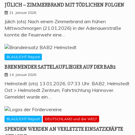
JÜLICH – ZIM­MER­BRAND MIT TÖD­LI­CHEN FOLGEN
21. Januar 2026
Jülich (ots) Nach einem Zimmerbrand am frühen
Mittwochmorgen (21.01.2026) in der Adenauerstraße
konnte die Feuerwehr eine…
BLAULICHT Report
BREN­NEN­DER SAT­TEL­AUF­LIE­GER AUF DER BAB2
14. Januar 2026
Helmstedt (ots) 13.01.2026, 07:33 Uhr. BAB2, Helmstedt
Ost > Helmstedt Zentrum, Fahrtrichtung Hannover.
Gemeldet wurde ein…
BLAULICHT Report
DEUTSCHLAND und die WELT
SPEN­DEN WER­DEN AN VER­LETZ­TE EIN­SATZ­KRÄF­TE