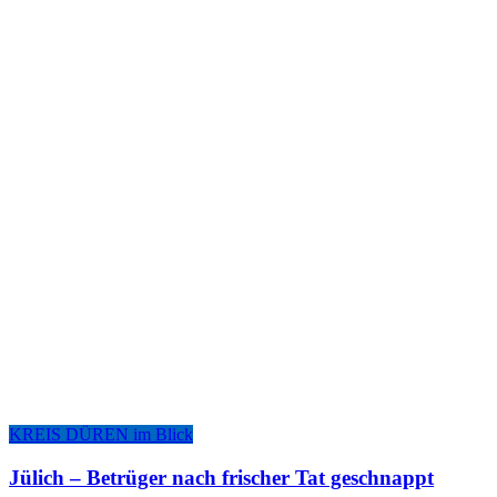
KREIS DÜREN im Blick
Jülich – Betrü­ger nach fri­scher Tat geschnappt