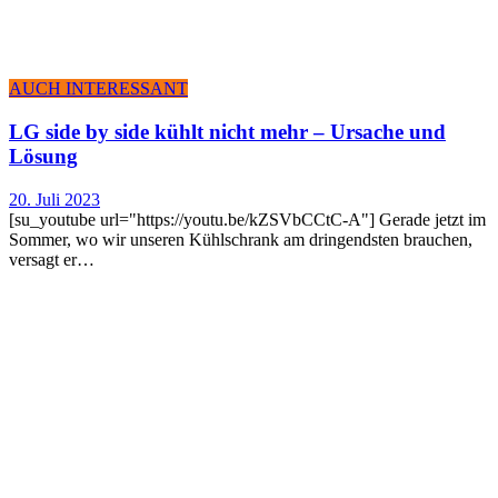
AUCH INTERESSANT
LG side by side kühlt nicht mehr – Ursa­che und
Lösung
20. Juli 2023
[su_youtube url="https://youtu.be/kZSVbCCtC-A"] Gerade jetzt im
Sommer, wo wir unseren Kühlschrank am dringendsten brauchen,
versagt er…