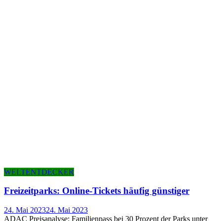
WELTENTDECKER
Frei­zeit­parks: Online-Tickets häu­fig günstiger
24. Mai 2023
24. Mai 2023
ADAC Preisanalyse: Familienpass bei 30 Prozent der Parks unter