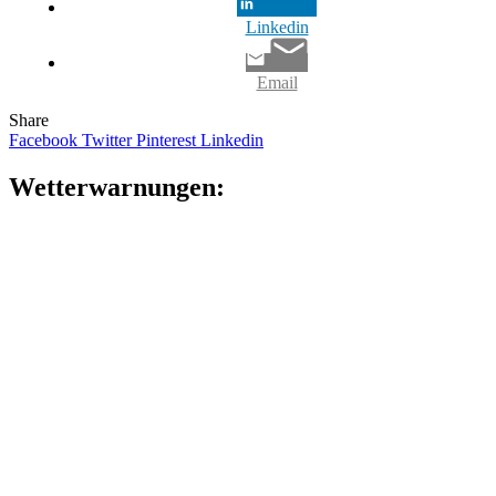
Lin­ke­din
Email
Share
Facebook
Twitter
Pinterest
Linkedin
Wet­ter­war­nun­gen: