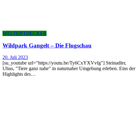
WELTENTDECKER
Wild­park Gan­gelt – Die Flugschau
20. Juli 2023
[su_youtube url="https://youtu.be/Ty6CxYXVvfg"] Steinadler,
Uhus, "Tiere ganz nahe" in naturnaher Umgebung erleben. Eins der
Highlights des…