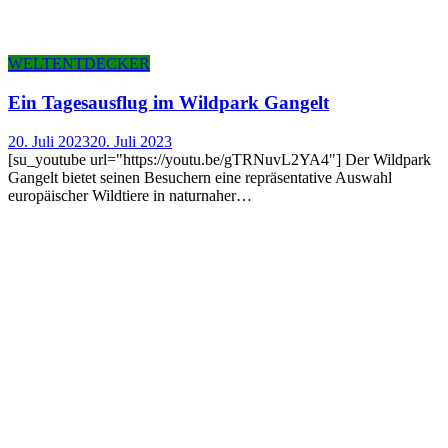
WELTENTDECKER
Ein Tages­aus­flug im Wild­park Gangelt
20. Juli 2023
20. Juli 2023
[su_youtube url="https://youtu.be/gTRNuvL2YA4"] Der Wildpark
Gangelt bietet seinen Besuchern eine repräsentative Auswahl
europäischer Wildtiere in naturnaher…