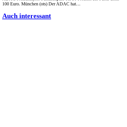
100 Euro. München (ots) Der ADAC hat…
Auch inter­es­sant