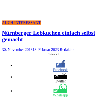
AUCH INTERESSANT
Nürn­ber­ger Leb­ku­chen ein­fach selbst
gemacht
30. November 2013
18. Februar 2023
Redaktion
Tei­len auf:
Face­book
Twit­ter
Whats­app