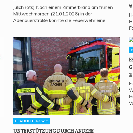
Jülich (ots) Nach einem Zimmerbrand am frühen
Mittwochmorgen (21.01.2026) in der
H
Adenauerstraße konnte die Feuerwehr eine…
H
F
B
E
G
F
W
H
V
BLAULICHT Report
UNTER­STÜT­ZUNG DURCH ANDE­RE