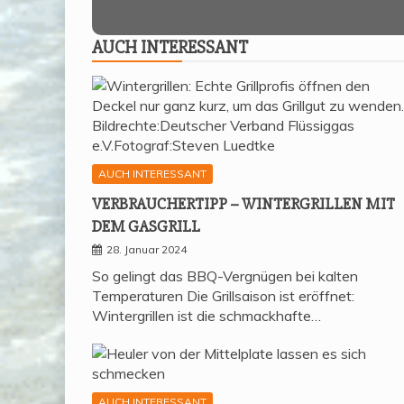
AUCH INTER­ES­SANT
AUCH INTERESSANT
VER­BRAU­CHER­TIPP – WIN­TER­GRIL­LEN MIT
DEM GASGRILL
28. Januar 2024
So gelingt das BBQ-Vergnügen bei kalten
Temperaturen Die Grillsaison ist eröffnet:
Wintergrillen ist die schmackhafte…
AUCH INTERESSANT