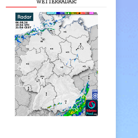
WET­TER­RA­DAR: