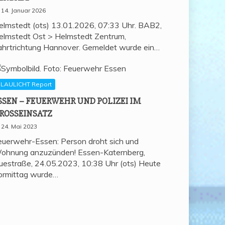
14. Januar 2026
elmstedt (ots) 13.01.2026, 07:33 Uhr. BAB2,
elmstedt Ost > Helmstedt Zentrum,
ahrtrichtung Hannover. Gemeldet wurde ein…
LAULICHT Report
SSEN – FEU­ER­WEHR UND POLI­ZEI IM
ROSSEINSATZ
24. Mai 2023
euerwehr-Essen: Person droht sich und
ohnung anzuzünden! Essen-Katernberg,
uestraße, 24.05.2023, 10:38 Uhr (ots) Heute
ormittag wurde…