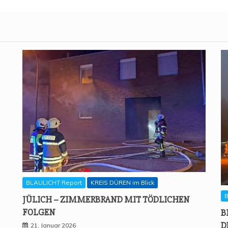
BLAULICHT Report
KREIS DÜREN im Blick
B
JÜLICH – ZIM­MER­BRAND MIT TÖD­LI­CHEN
FOLGEN
B
D
21. Januar 2026