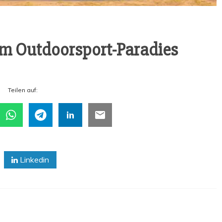
 im Outdoorsport-Paradies
Tei­len auf:
Linkedin