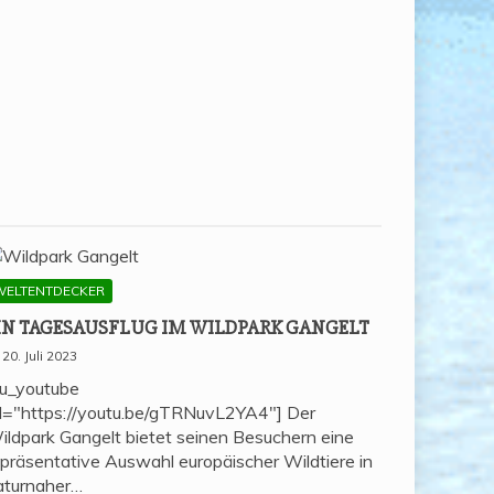
WELTENTDECKER
IN TAGES­AUS­FLUG IM WILD­PARK GANGELT
20. Juli 2023
su_youtube
rl="https://youtu.be/gTRNuvL2YA4"] Der
ildpark Gangelt bietet seinen Besuchern eine
epräsentative Auswahl europäischer Wildtiere in
aturnaher…