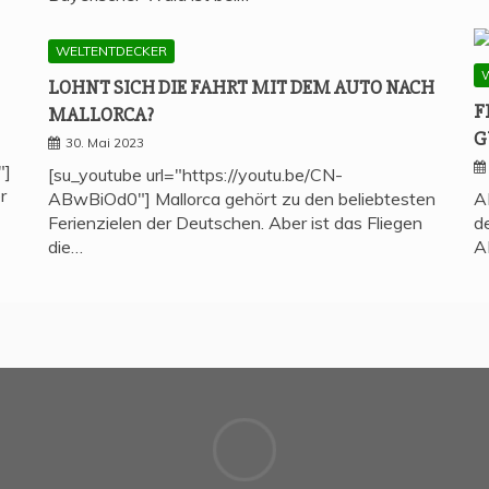
WELTENTDECKER
LOHNT SICH DIE FAHRT MIT DEM AUTO NACH
F
MALLORCA?
G
30. Mai 2023
"]
[su_youtube url="https://youtu.be/CN-
r
ABwBiOd0"] Mallorca gehört zu den beliebtesten
A
Ferienzielen der Deutschen. Aber ist das Fliegen
d
die…
A