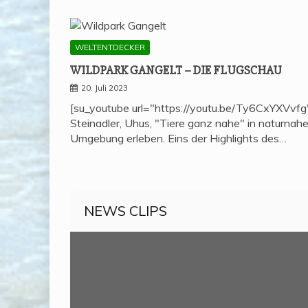
WELTENTDECKER
WILD­PARK GAN­GELT – DIE FLUGSCHAU
20. Juli 2023
[su_youtube url="https://youtu.be/Ty6CxYXVvfg
Steinadler, Uhus, "Tiere ganz nahe" in naturnahe
Umgebung erleben. Eins der Highlights des…
NEWS CLIPS