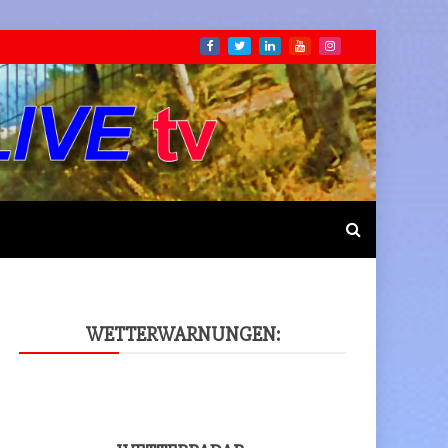
WET­TER­WAR­NUN­GEN: