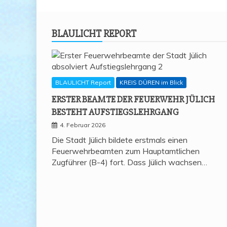
BLAU­LICHT REPORT
BLAULICHT Report
KREIS DÜREN im Blick
ERS­TER BEAM­TE DER FEU­ER­WEHR JÜLICH
BESTEHT AUFSTIEGSLEHRGANG
4. Februar 2026
Die Stadt Jülich bildete erstmals einen
Feuerwehrbeamten zum Hauptamtlichen
Zugführer (B-4) fort. Dass Jülich wachsen…