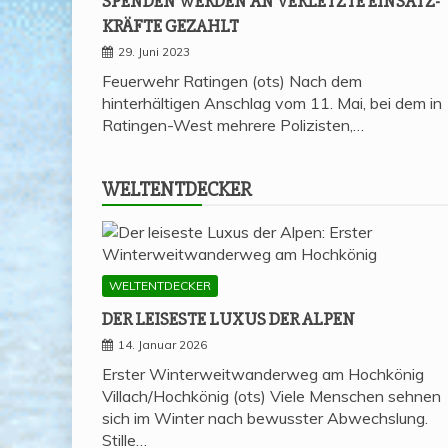
SPEN­DEN WER­DEN AN VER­LETZ­TE EIN­SATZ­
KRÄF­TE GEZAHLT
29. Juni 2023
Feuerwehr Ratingen (ots) Nach dem
hinterhältigen Anschlag vom 11. Mai, bei dem in
Ratingen-West mehrere Polizisten,…
WELT­ENT­DE­CKER
WELTENTDECKER
DER LEI­SES­TE LUXUS DER ALPEN
14. Januar 2026
Erster Winterweitwanderweg am Hochkönig
Villach/Hochkönig (ots) Viele Menschen sehnen
sich im Winter nach bewusster Abwechslung.
Stille…