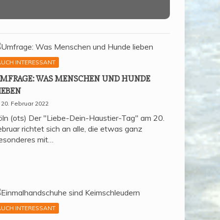
AUCH INTERESSANT
MFRA­GE: WAS MEN­SCHEN UND HUN­DE
IEBEN
20. Februar 2022
öln (ots) Der "Liebe-Dein-Haustier-Tag" am 20.
bruar richtet sich an alle, die etwas ganz
esonderes mit…
AUCH INTERESSANT