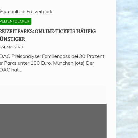
WELTENTDECKER
REI­ZEIT­PARKS: ONLINE-TICKETS HÄU­FIG
ÜNSTIGER
24. Mai 2023
DAC Preisanalyse: Familienpass bei 30 Prozent
er Parks unter 100 Euro. München (ots) Der
DAC hat…