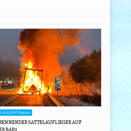
LAULICHT Report
REN­NEN­DER SAT­TEL­AUF­LIE­GER AUF
ER BAB2