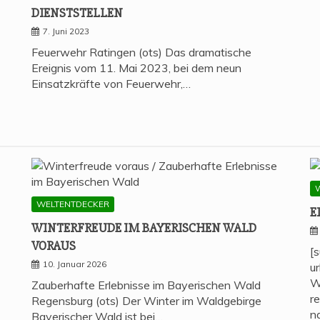
DIENSTSTELLEN
7. Juni 2023
Feuerwehr Ratingen (ots) Das dramatische
Ereignis vom 11. Mai 2023, bei dem neun
Einsatzkräfte von Feuerwehr,…
WELTENTDECKER
E
WIN­TER­FREU­DE IM BAYE­RI­SCHEN WALD
VORAUS
[
10. Januar 2026
u
W
Zauberhafte Erlebnisse im Bayerischen Wald
r
Regensburg (ots) Der Winter im Waldgebirge
n
Bayerischer Wald ist bei…