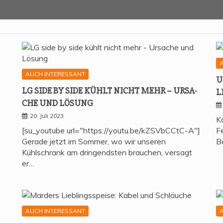
AUCH INTERESSANT
U
LG SIDE BY SIDE KÜHLT NICHT MEHR – URSA­
L
CHE UND LÖSUNG
20. Juli 2023
K
[su_youtube url="https://youtu.be/kZSVbCCtC-A"]
Fe
Gerade jetzt im Sommer, wo wir unseren
B
Kühlschrank am dringendsten brauchen, versagt
er…
AUCH INTERESSANT