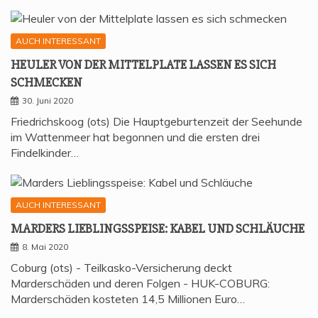
AUCH INTERESSANT
HEU­LER VON DER MIT­TEL­P­LA­TE LAS­SEN ES SICH
SCHMECKEN
30. Juni 2020
Friedrichskoog (ots) Die Hauptgeburtenzeit der Seehunde
im Wattenmeer hat begonnen und die ersten drei
Findelkinder…
AUCH INTERESSANT
MAR­DERS LIEB­LINGS­SPEI­SE: KABEL UND SCHLÄUCHE
8. Mai 2020
Coburg (ots) - Teilkasko-Versicherung deckt
Marderschäden und deren Folgen - HUK-COBURG:
Marderschäden kosteten 14,5 Millionen Euro…