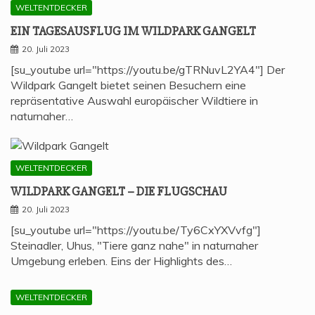
WELTENTDECKER
EIN TAGES­AUS­FLUG IM WILD­PARK GANGELT
20. Juli 2023
[su_youtube url="https://youtu.be/gTRNuvL2YA4"] Der
Wildpark Gangelt bietet seinen Besuchern eine
repräsentative Auswahl europäischer Wildtiere in
naturnaher…
WELTENTDECKER
WILD­PARK GAN­GELT – DIE FLUGSCHAU
20. Juli 2023
[su_youtube url="https://youtu.be/Ty6CxYXVvfg"]
Steinadler, Uhus, "Tiere ganz nahe" in naturnaher
Umgebung erleben. Eins der Highlights des…
WELTENTDECKER