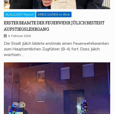
BLAULICHT Report
KREIS DÜREN im Blick
ERS­TER BEAM­TE DER FEU­ER­WEHR JÜLICH BESTEHT
AUFSTIEGSLEHRGANG
4. Februar 2026
Die Stadt Jülich bildete erstmals einen Feuerwehrbeamten
zum Hauptamtlichen Zugführer (B-4) fort. Dass Jülich
wachsen…