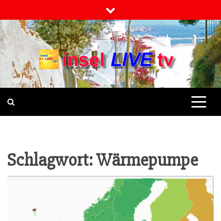
Skip
to
content
INSELLIVETV
NACHRICHTEN UND INFO-
MAGAZIN
Schlagwort:
Wärmepumpe