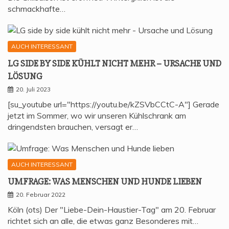
schmackhafte…
AUCH INTERESSANT
LG SIDE BY SIDE KÜHLT NICHT MEHR – URSA­CHE UND
LÖSUNG
20. Juli 2023
[su_youtube url="https://youtu.be/kZSVbCCtC-A"] Gerade
jetzt im Sommer, wo wir unseren Kühlschrank am
dringendsten brauchen, versagt er…
AUCH INTERESSANT
UMFRA­GE: WAS MEN­SCHEN UND HUN­DE LIEBEN
20. Februar 2022
Köln (ots) Der "Liebe-Dein-Haustier-Tag" am 20. Februar
richtet sich an alle, die etwas ganz Besonderes mit…