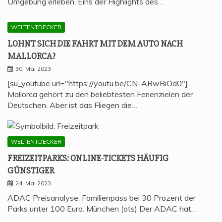
Umgebung erleben. Eins der Highlights des…
WELTENTDECKER
LOHNT SICH DIE FAHRT MIT DEM AUTO NACH
MALLORCA?
30. Mai 2023
[su_youtube url="https://youtu.be/CN-ABwBiOd0"]
Mallorca gehört zu den beliebtesten Ferienzielen der
Deutschen. Aber ist das Fliegen die…
WELTENTDECKER
FREI­ZEIT­PARKS: ONLINE-TICKETS HÄU­FIG
GÜNSTIGER
24. Mai 2023
ADAC Preisanalyse: Familienpass bei 30 Prozent der
Parks unter 100 Euro. München (ots) Der ADAC hat…