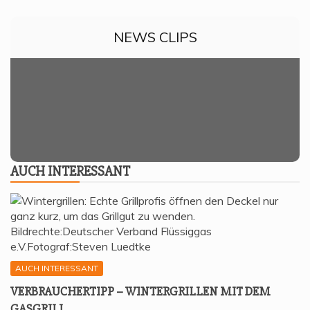
NEWS CLIPS
AUCH INTER­ES­SANT
AUCH INTERESSANT
VER­BRAU­CHER­TIPP – WIN­TER­GRIL­LEN MIT DEM
GASGRILL