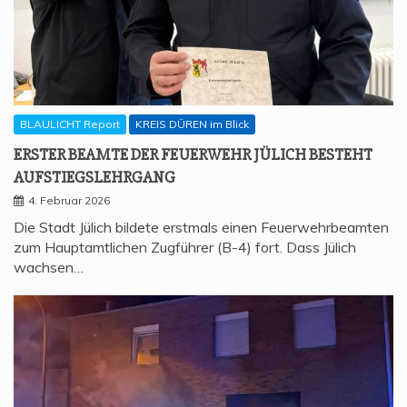
BLAULICHT Report
KREIS DÜREN im Blick
ERS­TER BEAM­TE DER FEU­ER­WEHR JÜLICH BESTEHT
AUFSTIEGSLEHRGANG
4. Februar 2026
Die Stadt Jülich bildete erstmals einen Feuerwehrbeamten
zum Hauptamtlichen Zugführer (B-4) fort. Dass Jülich
wachsen…