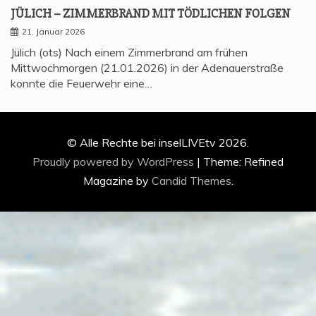
JÜLICH – ZIM­MER­BRAND MIT TÖD­LI­CHEN FOLGEN
21. Januar 2026
Jülich (ots) Nach einem Zimmerbrand am frühen
Mittwochmorgen (21.01.2026) in der Adenauerstraße
konnte die Feuerwehr eine…
© Alle Rechte bei inselLIVEtv 2026.
Proudly powered by WordPress
|
Theme: Refined
Magazine by
Candid Themes
.