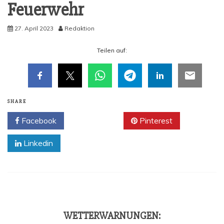
Feuerwehr
27. April 2023
Redaktion
Tei­len auf:
SHARE
Facebook
Twitter
Pinterest
Linkedin
WET­TER­WAR­NUN­GEN: