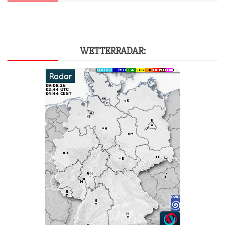
WET­TER­RA­DAR: