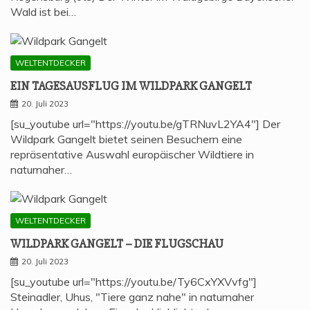
Wald ist bei…
WELTENTDECKER
EIN TAGES­AUS­FLUG IM WILD­PARK GANGELT
20. Juli 2023
[su_youtube url="https://youtu.be/gTRNuvL2YA4"] Der
Wildpark Gangelt bietet seinen Besuchern eine
repräsentative Auswahl europäischer Wildtiere in
naturnaher…
WELTENTDECKER
WILD­PARK GAN­GELT – DIE FLUGSCHAU
20. Juli 2023
[su_youtube url="https://youtu.be/Ty6CxYXVvfg"]
Steinadler, Uhus, "Tiere ganz nahe" in naturnaher