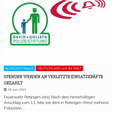
BLAULICHT Report
DEUTSCHLAND und die WELT
SPEN­DEN WER­DEN AN VER­LETZ­TE EIN­SATZ­KRÄF­TE
GEZAHLT
29. Juni 2023
Feuerwehr Ratingen (ots) Nach dem hinterhältigen
Anschlag vom 11. Mai, bei dem in Ratingen-West mehrere
Polizisten,…