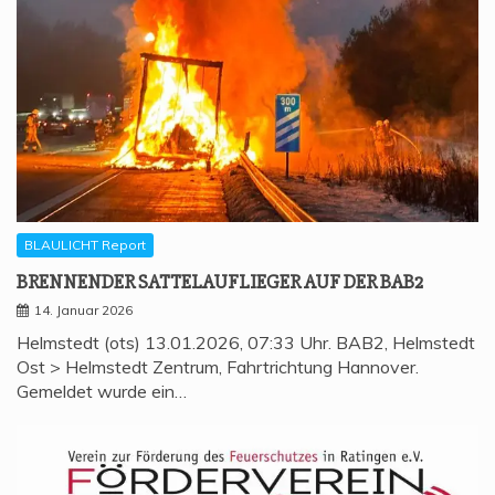
BLAULICHT Report
BREN­NEN­DER SAT­TEL­AUF­LIE­GER AUF DER BAB2
14. Januar 2026
Helmstedt (ots) 13.01.2026, 07:33 Uhr. BAB2, Helmstedt
Ost > Helmstedt Zentrum, Fahrtrichtung Hannover.
Gemeldet wurde ein…