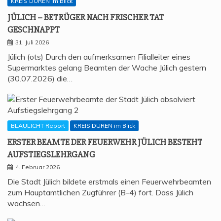
KREIS DÜREN im Blick
JÜLICH – BETRÜ­GER NACH FRI­SCHER TAT
GESCHNAPPT
31. Juli 2026
Jülich (ots) Durch den aufmerksamen Filialleiter eines
Supermarktes gelang Beamten der Wache Jülich gestern
(30.07.2026) die…
BLAULICHT Report
KREIS DÜREN im Blick
ERS­TER BEAM­TE DER FEU­ER­WEHR JÜLICH BESTEHT
AUFSTIEGSLEHRGANG
4. Februar 2026
Die Stadt Jülich bildete erstmals einen Feuerwehrbeamten
zum Hauptamtlichen Zugführer (B-4) fort. Dass Jülich
wachsen…