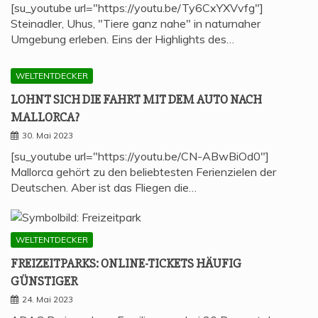
[su_youtube url="https://youtu.be/Ty6CxYXVvfg"]
Steinadler, Uhus, "Tiere ganz nahe" in naturnaher
Umgebung erleben. Eins der Highlights des…
WELTENTDECKER
LOHNT SICH DIE FAHRT MIT DEM AUTO NACH
MALLORCA?
30. Mai 2023
[su_youtube url="https://youtu.be/CN-ABwBiOd0"]
Mallorca gehört zu den beliebtesten Ferienzielen der
Deutschen. Aber ist das Fliegen die…
WELTENTDECKER
FREI­ZEIT­PARKS: ONLINE-TICKETS HÄU­FIG
GÜNSTIGER
24. Mai 2023