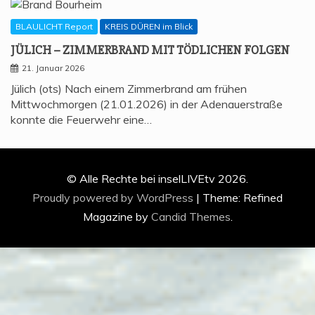
BLAULICHT Report
KREIS DÜREN im Blick
JÜLICH – ZIM­MER­BRAND MIT TÖD­LI­CHEN FOLGEN
21. Januar 2026
Jülich (ots) Nach einem Zimmerbrand am frühen
Mittwochmorgen (21.01.2026) in der Adenauerstraße
konnte die Feuerwehr eine…
© Alle Rechte bei inselLIVEtv 2026.
Proudly powered by WordPress
|
Theme: Refined
Magazine by
Candid Themes
.