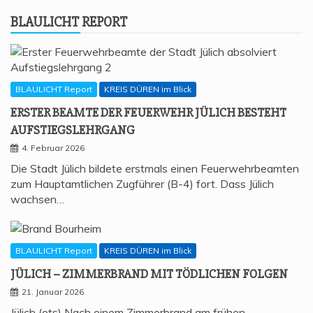
BLAU­LICHT REPORT
BLAULICHT Report
KREIS DÜREN im Blick
ERS­TER BEAM­TE DER FEU­ER­WEHR JÜLICH BESTEHT
AUFSTIEGSLEHRGANG
4. Februar 2026
Die Stadt Jülich bildete erstmals einen Feuerwehrbeamten
zum Hauptamtlichen Zugführer (B-4) fort. Dass Jülich
wachsen…
BLAULICHT Report
KREIS DÜREN im Blick
JÜLICH – ZIM­MER­BRAND MIT TÖD­LI­CHEN FOLGEN
21. Januar 2026
Jülich (ots) Nach einem Zimmerbrand am frühen