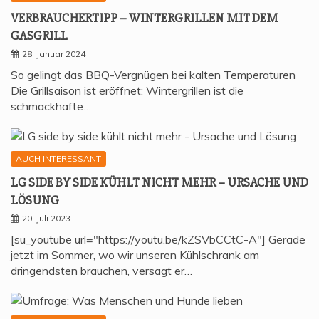
VER­BRAU­CHER­TIPP – WIN­TER­GRIL­LEN MIT DEM
GASGRILL
28. Januar 2024
So gelingt das BBQ-Vergnügen bei kalten Temperaturen
Die Grillsaison ist eröffnet: Wintergrillen ist die
schmackhafte…
AUCH INTERESSANT
LG SIDE BY SIDE KÜHLT NICHT MEHR – URSA­CHE UND
LÖSUNG
20. Juli 2023
[su_youtube url="https://youtu.be/kZSVbCCtC-A"] Gerade
jetzt im Sommer, wo wir unseren Kühlschrank am
dringendsten brauchen, versagt er…