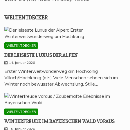
WELT­ENT­DE­CKER
WELTENTDECKER
DER LEI­SES­TE LUXUS DER ALPEN
14. Januar 2026
Erster Winterweitwanderweg am Hochkönig
Villach/Hochkönig (ots) Viele Menschen sehnen sich im
Winter nach bewusster Abwechslung. Stille…
WELTENTDECKER
WIN­TER­FREU­DE IM BAYE­RI­SCHEN WALD VORAUS
10. Januar 2026