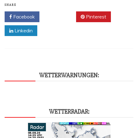
SHARE
Facebook
Twitter
Pinterest
Linkedin
WET­TER­WAR­NUN­GEN:
WET­TER­RA­DAR: