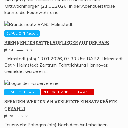
Mittwochmorgen (21.01.2026) in der Adenauerstraße
konnte die Feuerwehr eine…
BLAULICHT Report
BREN­NEN­DER SAT­TEL­AUF­LIE­GER AUF DER BAB2
14. Januar 2026
Helmstedt (ots) 13.01.2026, 07:33 Uhr. BAB2, Helmstedt
Ost > Helmstedt Zentrum, Fahrtrichtung Hannover.
Gemeldet wurde ein…
BLAULICHT Report
DEUTSCHLAND und die WELT
SPEN­DEN WER­DEN AN VER­LETZ­TE EIN­SATZ­KRÄF­TE
GEZAHLT
29. Juni 2023
Feuerwehr Ratingen (ots) Nach dem hinterhältigen