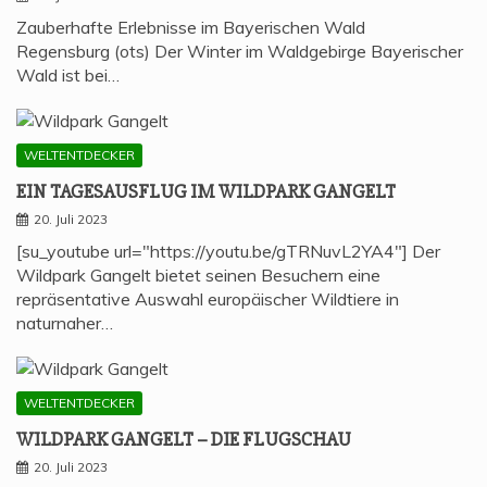
Zauberhafte Erlebnisse im Bayerischen Wald
Regensburg (ots) Der Winter im Waldgebirge Bayerischer
Wald ist bei…
WELTENTDECKER
EIN TAGES­AUS­FLUG IM WILD­PARK GANGELT
20. Juli 2023
[su_youtube url="https://youtu.be/gTRNuvL2YA4"] Der
Wildpark Gangelt bietet seinen Besuchern eine
repräsentative Auswahl europäischer Wildtiere in
naturnaher…
WELTENTDECKER
WILD­PARK GAN­GELT – DIE FLUGSCHAU
20. Juli 2023