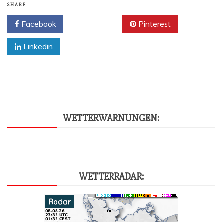
SHARE
Facebook
Twitter
Pinterest
Linkedin
WET­TER­WAR­NUN­GEN:
WET­TER­RA­DAR: