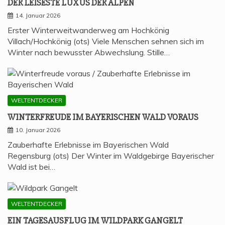
DER LEI­SES­TE LUXUS DER ALPEN
14. Januar 2026
Erster Winterweitwanderweg am Hochkönig
Villach/Hochkönig (ots) Viele Menschen sehnen sich im
Winter nach bewusster Abwechslung. Stille…
WELTENTDECKER
WIN­TER­FREU­DE IM BAYE­RI­SCHEN WALD VORAUS
10. Januar 2026
Zauberhafte Erlebnisse im Bayerischen Wald
Regensburg (ots) Der Winter im Waldgebirge Bayerischer
Wald ist bei…
WELTENTDECKER
EIN TAGES­AUS­FLUG IM WILD­PARK GANGELT