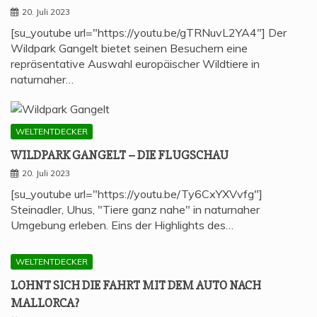
20. Juli 2023
[su_youtube url="https://youtu.be/gTRNuvL2YA4"] Der
Wildpark Gangelt bietet seinen Besuchern eine
repräsentative Auswahl europäischer Wildtiere in
naturnaher…
WELTENTDECKER
WILD­PARK GAN­GELT – DIE FLUGSCHAU
20. Juli 2023
[su_youtube url="https://youtu.be/Ty6CxYXVvfg"]
Steinadler, Uhus, "Tiere ganz nahe" in naturnaher
Umgebung erleben. Eins der Highlights des…
WELTENTDECKER
LOHNT SICH DIE FAHRT MIT DEM AUTO NACH
MALLORCA?