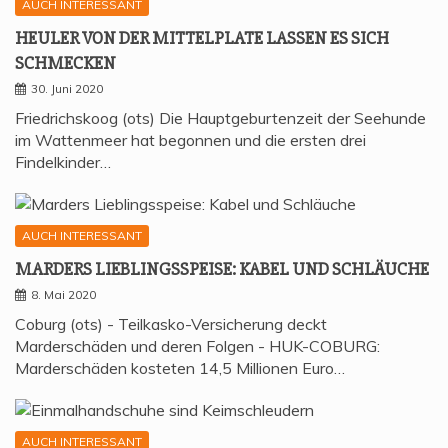
AUCH INTERESSANT
HEU­LER VON DER MIT­TEL­P­LA­TE LAS­SEN ES SICH
SCHMECKEN
30. Juni 2020
Friedrichskoog (ots) Die Hauptgeburtenzeit der Seehunde
im Wattenmeer hat begonnen und die ersten drei
Findelkinder…
AUCH INTERESSANT
MAR­DERS LIEB­LINGS­SPEI­SE: KABEL UND SCHLÄUCHE
8. Mai 2020
Coburg (ots) - Teilkasko-Versicherung deckt
Marderschäden und deren Folgen - HUK-COBURG:
Marderschäden kosteten 14,5 Millionen Euro…
AUCH INTERESSANT