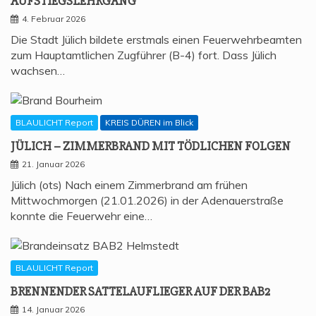
AUFSTIEGSLEHRGANG
4. Februar 2026
Die Stadt Jülich bildete erstmals einen Feuerwehrbeamten
zum Hauptamtlichen Zugführer (B-4) fort. Dass Jülich
wachsen…
BLAULICHT Report
KREIS DÜREN im Blick
JÜLICH – ZIM­MER­BRAND MIT TÖD­LI­CHEN FOLGEN
21. Januar 2026
Jülich (ots) Nach einem Zimmerbrand am frühen
Mittwochmorgen (21.01.2026) in der Adenauerstraße
konnte die Feuerwehr eine…
BLAULICHT Report
BREN­NEN­DER SAT­TEL­AUF­LIE­GER AUF DER BAB2
14. Januar 2026