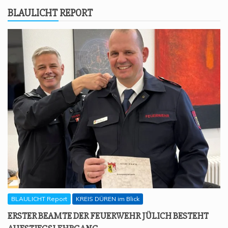
BLAU­LICHT REPORT
BLAULICHT Report
KREIS DÜREN im Blick
ERS­TER BEAM­TE DER FEU­ER­WEHR JÜLICH BESTEHT