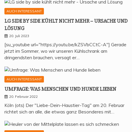
AUCH INTERESSANT
LG SIDE BY SIDE KÜHLT NICHT MEHR – URSA­CHE UND
LÖSUNG
20. Juli 2023
[su_youtube url="https://youtu.be/kZSVbCCtC-A"] Gerade
jetzt im Sommer, wo wir unseren Kühlschrank am
dringendsten brauchen, versagt er…
AUCH INTERESSANT
UMFRA­GE: WAS MEN­SCHEN UND HUN­DE LIEBEN
20. Februar 2022
Köln (ots) Der "Liebe-Dein-Haustier-Tag" am 20. Februar
richtet sich an alle, die etwas ganz Besonderes mit…