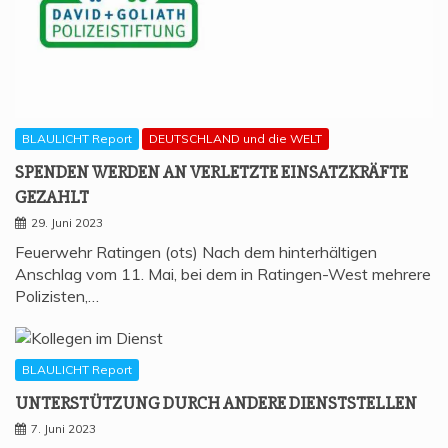
BLAULICHT Report
DEUTSCHLAND und die WELT
SPEN­DEN WER­DEN AN VER­LETZ­TE EIN­SATZ­KRÄF­TE
GEZAHLT
29. Juni 2023
Feuerwehr Ratingen (ots) Nach dem hinterhältigen
Anschlag vom 11. Mai, bei dem in Ratingen-West mehrere
Polizisten,…
BLAULICHT Report
UNTER­STÜT­ZUNG DURCH ANDE­RE DIENSTSTELLEN
7. Juni 2023