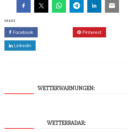
SHARE
Facebook
Twitter
Pinterest
Linkedin
WET­TER­WAR­NUN­GEN:
WET­TER­RA­DAR: