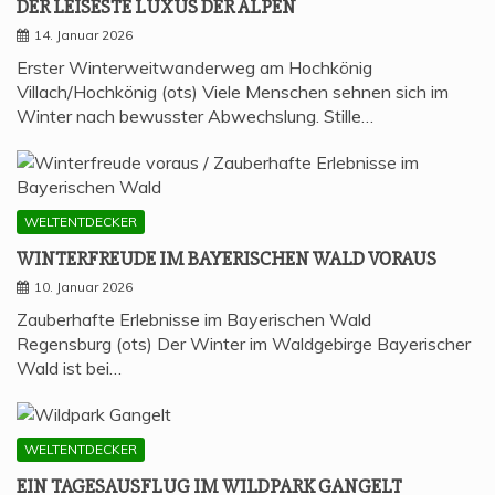
DER LEI­SES­TE LUXUS DER ALPEN
14. Januar 2026
Erster Winterweitwanderweg am Hochkönig
Villach/Hochkönig (ots) Viele Menschen sehnen sich im
Winter nach bewusster Abwechslung. Stille…
WELTENTDECKER
WIN­TER­FREU­DE IM BAYE­RI­SCHEN WALD VORAUS
10. Januar 2026
Zauberhafte Erlebnisse im Bayerischen Wald
Regensburg (ots) Der Winter im Waldgebirge Bayerischer
Wald ist bei…
WELTENTDECKER
EIN TAGES­AUS­FLUG IM WILD­PARK GANGELT