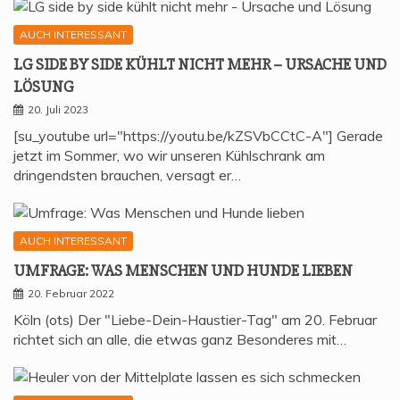
AUCH INTERESSANT
LG SIDE BY SIDE KÜHLT NICHT MEHR – URSA­CHE UND
LÖSUNG
20. Juli 2023
[su_youtube url="https://youtu.be/kZSVbCCtC-A"] Gerade
jetzt im Sommer, wo wir unseren Kühlschrank am
dringendsten brauchen, versagt er…
AUCH INTERESSANT
UMFRA­GE: WAS MEN­SCHEN UND HUN­DE LIEBEN
20. Februar 2022
Köln (ots) Der "Liebe-Dein-Haustier-Tag" am 20. Februar
richtet sich an alle, die etwas ganz Besonderes mit…