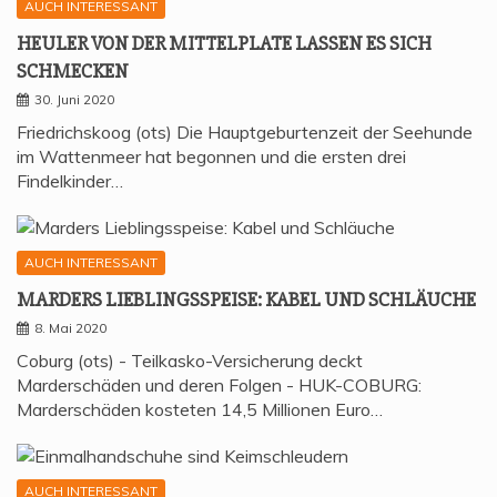
AUCH INTERESSANT
HEU­LER VON DER MIT­TEL­P­LA­TE LAS­SEN ES SICH
SCHMECKEN
30. Juni 2020
Friedrichskoog (ots) Die Hauptgeburtenzeit der Seehunde
im Wattenmeer hat begonnen und die ersten drei
Findelkinder…
AUCH INTERESSANT
MAR­DERS LIEB­LINGS­SPEI­SE: KABEL UND SCHLÄUCHE
8. Mai 2020
Coburg (ots) - Teilkasko-Versicherung deckt
Marderschäden und deren Folgen - HUK-COBURG:
Marderschäden kosteten 14,5 Millionen Euro…
AUCH INTERESSANT