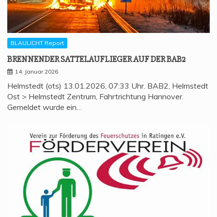
BLAULICHT Report
BREN­NEN­DER SAT­TEL­AUF­LIE­GER AUF DER BAB2
14. Januar 2026
Helmstedt (ots) 13.01.2026, 07:33 Uhr. BAB2, Helmstedt
Ost > Helmstedt Zentrum, Fahrtrichtung Hannover.
Gemeldet wurde ein…