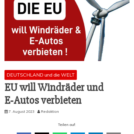
DEUTSCHLAND und die WELT
EU will Wind­rä­der und
E‑Autos verbieten
7. August 2023
Redaktion
Tei­len auf: