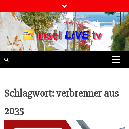
Skip
to
content
INSELLIVETV
NACHRICHTEN UND INFO-
MAGAZIN
Schlagwort:
verbrenner aus
2035