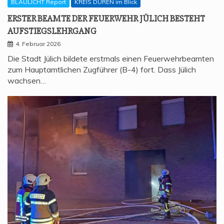
BLAULICHT Report
KREIS DÜREN im Blick
ERS­TER BEAM­TE DER FEU­ER­WEHR JÜLICH BESTEHT
AUFSTIEGSLEHRGANG
4. Februar 2026
Die Stadt Jülich bildete erstmals einen Feuerwehrbeamten
zum Hauptamtlichen Zugführer (B-4) fort. Dass Jülich
wachsen…