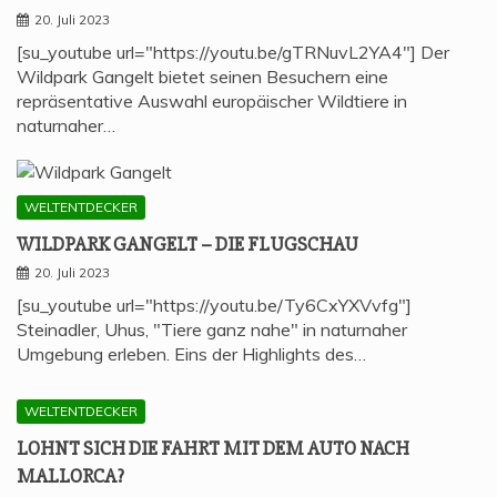
20. Juli 2023
[su_youtube url="https://youtu.be/gTRNuvL2YA4"] Der
Wildpark Gangelt bietet seinen Besuchern eine
repräsentative Auswahl europäischer Wildtiere in
naturnaher…
WELTENTDECKER
WILD­PARK GAN­GELT – DIE FLUGSCHAU
20. Juli 2023
[su_youtube url="https://youtu.be/Ty6CxYXVvfg"]
Steinadler, Uhus, "Tiere ganz nahe" in naturnaher
Umgebung erleben. Eins der Highlights des…
WELTENTDECKER
LOHNT SICH DIE FAHRT MIT DEM AUTO NACH
MALLORCA?