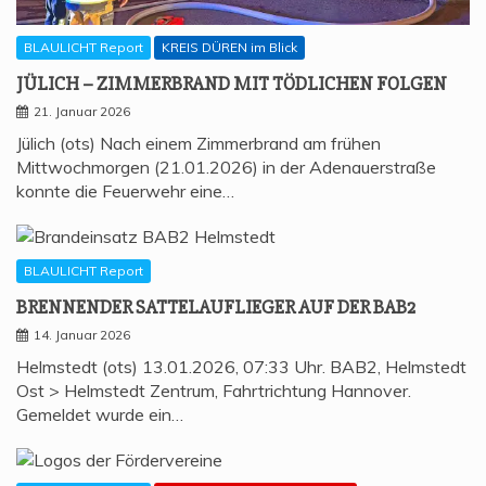
BLAULICHT Report
KREIS DÜREN im Blick
JÜLICH – ZIM­MER­BRAND MIT TÖD­LI­CHEN FOLGEN
21. Januar 2026
Jülich (ots) Nach einem Zimmerbrand am frühen
Mittwochmorgen (21.01.2026) in der Adenauerstraße
konnte die Feuerwehr eine…
BLAULICHT Report
BREN­NEN­DER SAT­TEL­AUF­LIE­GER AUF DER BAB2
14. Januar 2026
Helmstedt (ots) 13.01.2026, 07:33 Uhr. BAB2, Helmstedt
Ost > Helmstedt Zentrum, Fahrtrichtung Hannover.
Gemeldet wurde ein…