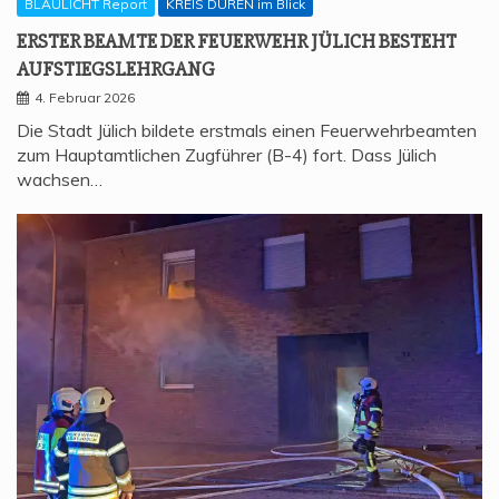
BLAULICHT Report
KREIS DÜREN im Blick
ERS­TER BEAM­TE DER FEU­ER­WEHR JÜLICH BESTEHT
AUFSTIEGSLEHRGANG
4. Februar 2026
Die Stadt Jülich bildete erstmals einen Feuerwehrbeamten
zum Hauptamtlichen Zugführer (B-4) fort. Dass Jülich
wachsen…