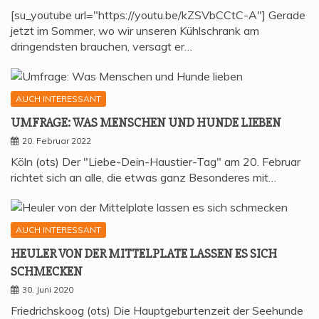
[su_youtube url="https://youtu.be/kZSVbCCtC-A"] Gerade
jetzt im Sommer, wo wir unseren Kühlschrank am
dringendsten brauchen, versagt er…
AUCH INTERESSANT
UMFRA­GE: WAS MEN­SCHEN UND HUN­DE LIEBEN
20. Februar 2022
Köln (ots) Der "Liebe-Dein-Haustier-Tag" am 20. Februar
richtet sich an alle, die etwas ganz Besonderes mit…
AUCH INTERESSANT
HEU­LER VON DER MIT­TEL­P­LA­TE LAS­SEN ES SICH
SCHMECKEN
30. Juni 2020
Friedrichskoog (ots) Die Hauptgeburtenzeit der Seehunde