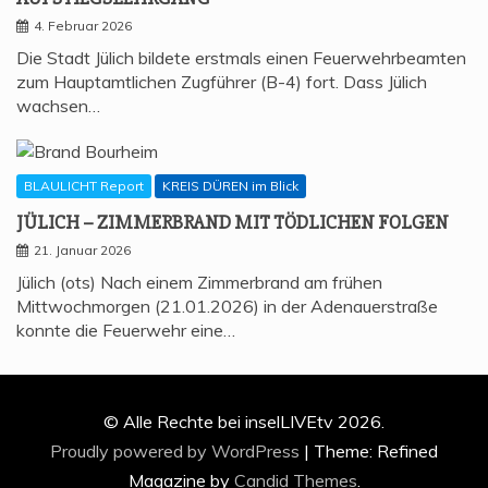
4. Februar 2026
Die Stadt Jülich bildete erstmals einen Feuerwehrbeamten
zum Hauptamtlichen Zugführer (B-4) fort. Dass Jülich
wachsen…
BLAULICHT Report
KREIS DÜREN im Blick
JÜLICH – ZIM­MER­BRAND MIT TÖD­LI­CHEN FOLGEN
21. Januar 2026
Jülich (ots) Nach einem Zimmerbrand am frühen
Mittwochmorgen (21.01.2026) in der Adenauerstraße
konnte die Feuerwehr eine…
© Alle Rechte bei inselLIVEtv 2026.
Proudly powered by WordPress
|
Theme: Refined
Magazine by
Candid Themes
.