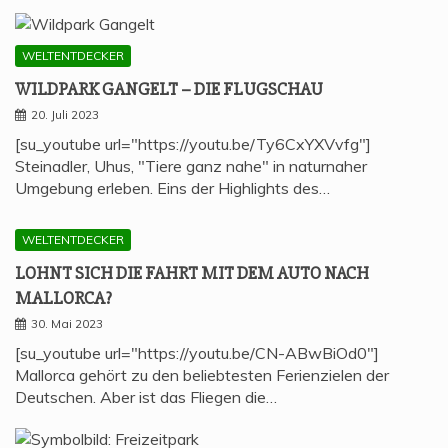
WELTENTDECKER
WILD­PARK GAN­GELT – DIE FLUGSCHAU
20. Juli 2023
[su_youtube url="https://youtu.be/Ty6CxYXVvfg"]
Steinadler, Uhus, "Tiere ganz nahe" in naturnaher
Umgebung erleben. Eins der Highlights des…
WELTENTDECKER
LOHNT SICH DIE FAHRT MIT DEM AUTO NACH
MALLORCA?
30. Mai 2023
[su_youtube url="https://youtu.be/CN-ABwBiOd0"]
Mallorca gehört zu den beliebtesten Ferienzielen der
Deutschen. Aber ist das Fliegen die…