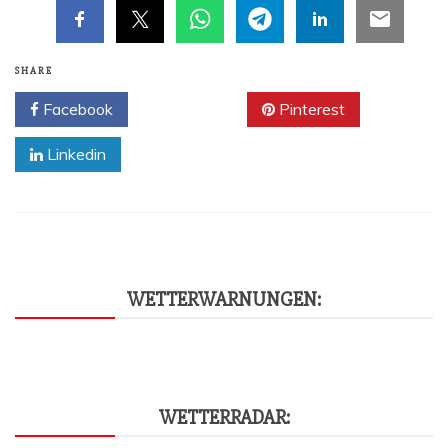
SHARE
Facebook
Twitter
Pinterest
Linkedin
WET­TER­WAR­NUN­GEN:
WET­TER­RA­DAR: