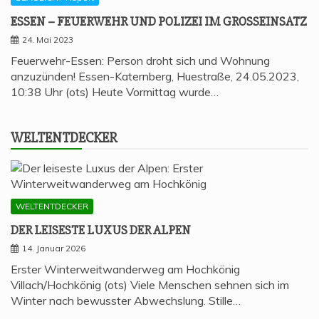
ESSEN – FEU­ER­WEHR UND POLI­ZEI IM GROSSEINSATZ
24. Mai 2023
Feuerwehr-Essen: Person droht sich und Wohnung
anzuzünden! Essen-Katernberg, Huestraße, 24.05.2023,
10:38 Uhr (ots) Heute Vormittag wurde…
WELT­ENT­DE­CKER
WELTENTDECKER
DER LEI­SES­TE LUXUS DER ALPEN
14. Januar 2026
Erster Winterweitwanderweg am Hochkönig
Villach/Hochkönig (ots) Viele Menschen sehnen sich im
Winter nach bewusster Abwechslung. Stille…