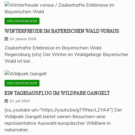
WELTENTDECKER
WIN­TER­FREU­DE IM BAYE­RI­SCHEN WALD VORAUS
10. Januar 2026
Zauberhafte Erlebnisse im Bayerischen Wald
Regensburg (ots) Der Winter im Waldgebirge Bayerischer
Wald ist bei…
WELTENTDECKER
EIN TAGES­AUS­FLUG IM WILD­PARK GANGELT
20. Juli 2023
[su_youtube url="https://youtu.be/gTRNuvL2YA4"] Der
Wildpark Gangelt bietet seinen Besuchern eine
repräsentative Auswahl europäischer Wildtiere in
naturnaher…