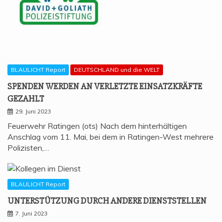
BLAULICHT Report
DEUTSCHLAND und die WELT
SPEN­DEN WER­DEN AN VER­LETZ­TE EIN­SATZ­KRÄF­TE
GEZAHLT
29. Juni 2023
Feuerwehr Ratingen (ots) Nach dem hinterhältigen
Anschlag vom 11. Mai, bei dem in Ratingen-West mehrere
Polizisten,…
BLAULICHT Report
UNTER­STÜT­ZUNG DURCH ANDE­RE DIENSTSTELLEN
7. Juni 2023