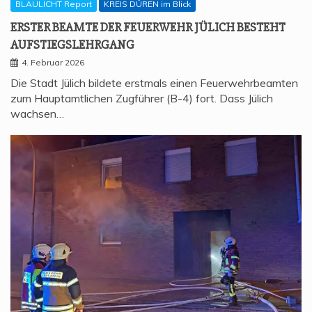
BLAULICHT Report
KREIS DÜREN im Blick
ERS­TER BEAM­TE DER FEU­ER­WEHR JÜLICH BESTEHT
AUFSTIEGSLEHRGANG
4. Februar 2026
Die Stadt Jülich bildete erstmals einen Feuerwehrbeamten
zum Hauptamtlichen Zugführer (B-4) fort. Dass Jülich
wachsen…