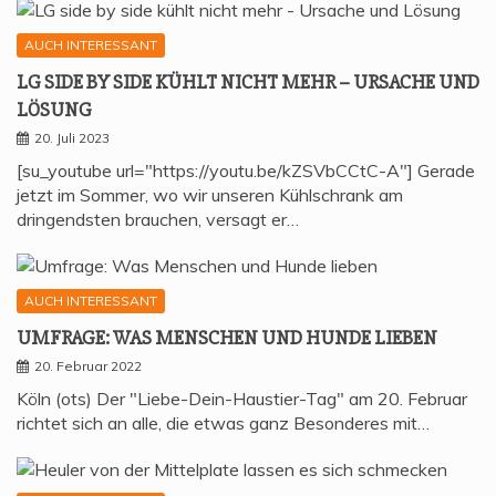
AUCH INTERESSANT
LG SIDE BY SIDE KÜHLT NICHT MEHR – URSA­CHE UND
LÖSUNG
20. Juli 2023
[su_youtube url="https://youtu.be/kZSVbCCtC-A"] Gerade
jetzt im Sommer, wo wir unseren Kühlschrank am
dringendsten brauchen, versagt er…
AUCH INTERESSANT
UMFRA­GE: WAS MEN­SCHEN UND HUN­DE LIEBEN
20. Februar 2022
Köln (ots) Der "Liebe-Dein-Haustier-Tag" am 20. Februar
richtet sich an alle, die etwas ganz Besonderes mit…