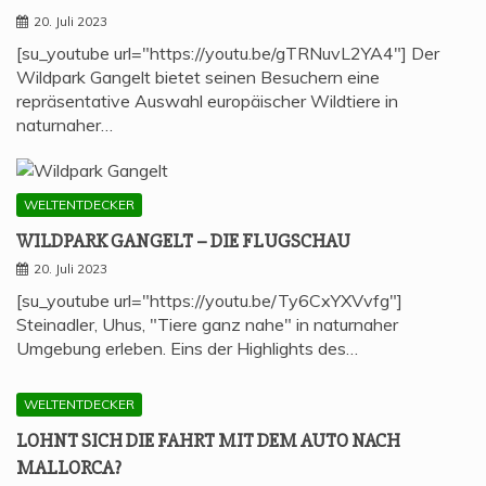
20. Juli 2023
[su_youtube url="https://youtu.be/gTRNuvL2YA4"] Der
Wildpark Gangelt bietet seinen Besuchern eine
repräsentative Auswahl europäischer Wildtiere in
naturnaher…
WELTENTDECKER
WILD­PARK GAN­GELT – DIE FLUGSCHAU
20. Juli 2023
[su_youtube url="https://youtu.be/Ty6CxYXVvfg"]
Steinadler, Uhus, "Tiere ganz nahe" in naturnaher
Umgebung erleben. Eins der Highlights des…
WELTENTDECKER
LOHNT SICH DIE FAHRT MIT DEM AUTO NACH
MALLORCA?