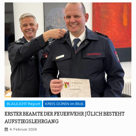
BLAULICHT Report
KREIS DÜREN im Blick
ERS­TER BEAM­TE DER FEU­ER­WEHR JÜLICH BESTEHT
AUFSTIEGSLEHRGANG
4. Februar 2026