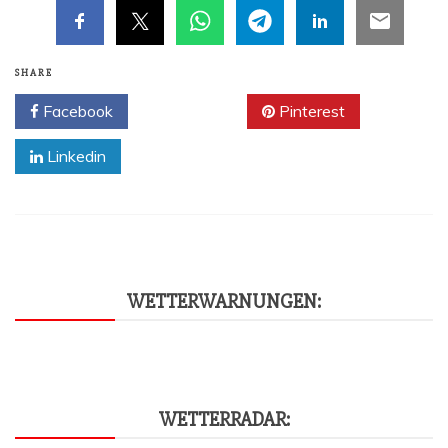
SHARE
Facebook
Twitter
Pinterest
Linkedin
WET­TER­WAR­NUN­GEN:
WET­TER­RA­DAR: