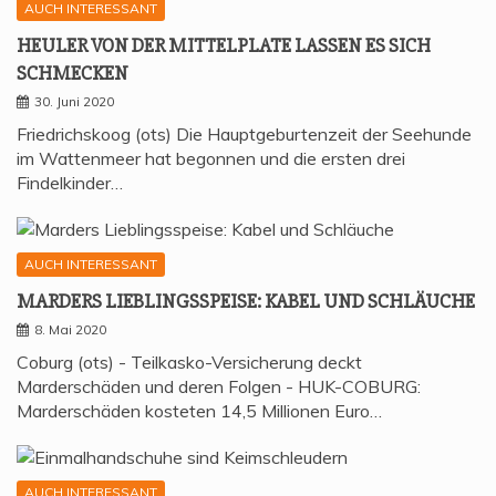
AUCH INTERESSANT
HEU­LER VON DER MIT­TEL­P­LA­TE LAS­SEN ES SICH
SCHMECKEN
30. Juni 2020
Friedrichskoog (ots) Die Hauptgeburtenzeit der Seehunde
im Wattenmeer hat begonnen und die ersten drei
Findelkinder…
AUCH INTERESSANT
MAR­DERS LIEB­LINGS­SPEI­SE: KABEL UND SCHLÄUCHE
8. Mai 2020
Coburg (ots) - Teilkasko-Versicherung deckt
Marderschäden und deren Folgen - HUK-COBURG:
Marderschäden kosteten 14,5 Millionen Euro…
AUCH INTERESSANT