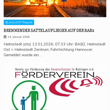
BLAULICHT Report
BREN­NEN­DER SAT­TEL­AUF­LIE­GER AUF DER BAB2
14. Januar 2026
Helmstedt (ots) 13.01.2026, 07:33 Uhr. BAB2, Helmstedt
Ost > Helmstedt Zentrum, Fahrtrichtung Hannover.
Gemeldet wurde ein…