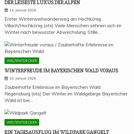
DER LEI­SES­TE LUXUS DER ALPEN
14. Januar 2026
Erster Winterweitwanderweg am Hochkönig
Villach/Hochkönig (ots) Viele Menschen sehnen sich im
Winter nach bewusster Abwechslung. Stille…
WELTENTDECKER
WIN­TER­FREU­DE IM BAYE­RI­SCHEN WALD VORAUS
10. Januar 2026
Zauberhafte Erlebnisse im Bayerischen Wald
Regensburg (ots) Der Winter im Waldgebirge Bayerischer
Wald ist bei…
WELTENTDECKER
EIN TAGES­AUS­FLUG IM WILD­PARK GANGELT