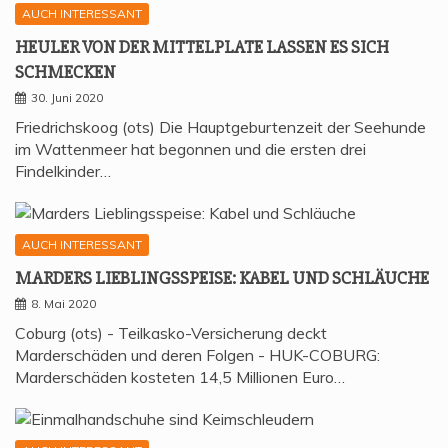
AUCH INTERESSANT
HEU­LER VON DER MIT­TEL­P­LA­TE LAS­SEN ES SICH
SCHMECKEN
30. Juni 2020
Friedrichskoog (ots) Die Hauptgeburtenzeit der Seehunde
im Wattenmeer hat begonnen und die ersten drei
Findelkinder…
AUCH INTERESSANT
MAR­DERS LIEB­LINGS­SPEI­SE: KABEL UND SCHLÄUCHE
8. Mai 2020
Coburg (ots) - Teilkasko-Versicherung deckt
Marderschäden und deren Folgen - HUK-COBURG:
Marderschäden kosteten 14,5 Millionen Euro…