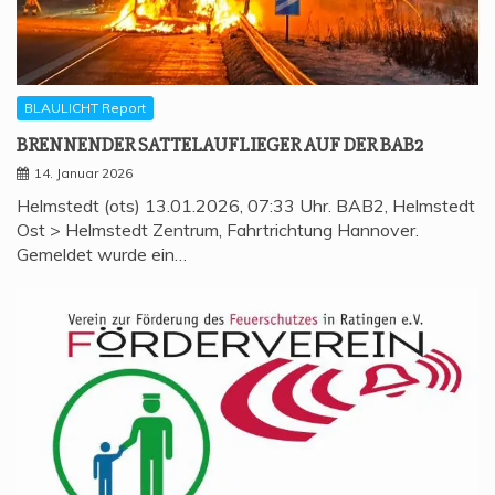
BLAULICHT Report
BREN­NEN­DER SAT­TEL­AUF­LIE­GER AUF DER BAB2
14. Januar 2026
Helmstedt (ots) 13.01.2026, 07:33 Uhr. BAB2, Helmstedt
Ost > Helmstedt Zentrum, Fahrtrichtung Hannover.
Gemeldet wurde ein…