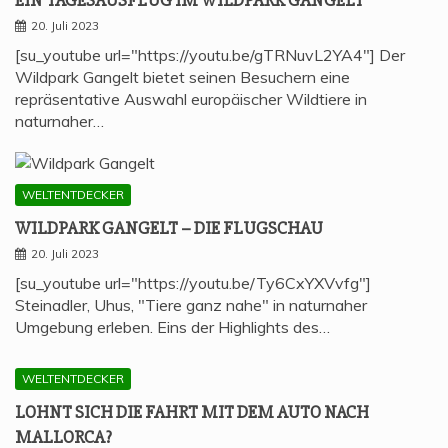
EIN TAGES­AUS­FLUG IM WILD­PARK GANGELT
20. Juli 2023
[su_youtube url="https://youtu.be/gTRNuvL2YA4"] Der
Wildpark Gangelt bietet seinen Besuchern eine
repräsentative Auswahl europäischer Wildtiere in
naturnaher…
WELTENTDECKER
WILD­PARK GAN­GELT – DIE FLUGSCHAU
20. Juli 2023
[su_youtube url="https://youtu.be/Ty6CxYXVvfg"]
Steinadler, Uhus, "Tiere ganz nahe" in naturnaher
Umgebung erleben. Eins der Highlights des…
WELTENTDECKER
LOHNT SICH DIE FAHRT MIT DEM AUTO NACH
MALLORCA?