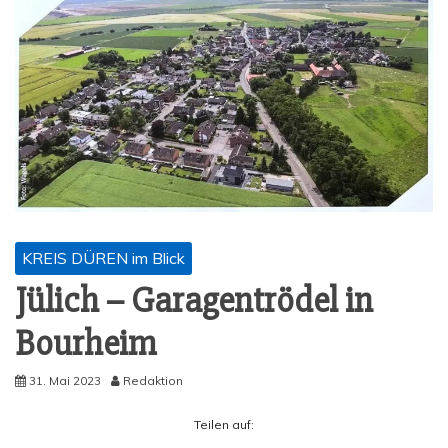
KREIS DÜREN im Blick
Jülich – Gara­gen­trö­del in
Bourheim
31. Mai 2023
Redaktion
Tei­len auf: