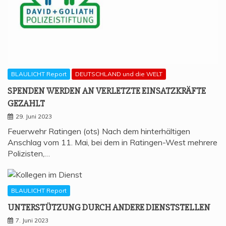
BLAULICHT Report
DEUTSCHLAND und die WELT
SPEN­DEN WER­DEN AN VER­LETZ­TE EIN­SATZ­KRÄF­TE
GEZAHLT
29. Juni 2023
Feuerwehr Ratingen (ots) Nach dem hinterhältigen
Anschlag vom 11. Mai, bei dem in Ratingen-West mehrere
Polizisten,…
BLAULICHT Report
UNTER­STÜT­ZUNG DURCH ANDE­RE DIENSTSTELLEN
7. Juni 2023