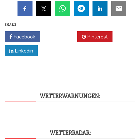
SHARE
Facebook
Twitter
Pinterest
Linkedin
WET­TER­WAR­NUN­GEN:
WET­TER­RA­DAR: