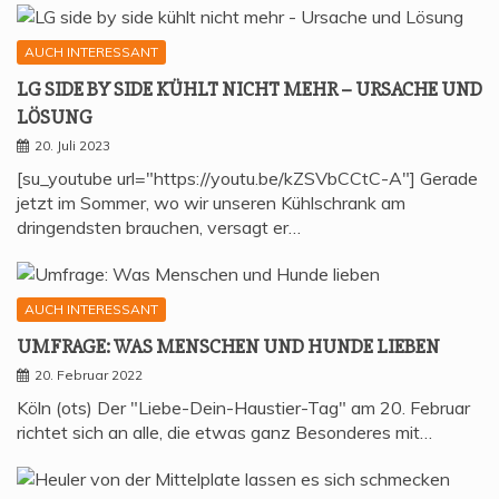
AUCH INTERESSANT
LG SIDE BY SIDE KÜHLT NICHT MEHR – URSA­CHE UND
LÖSUNG
20. Juli 2023
[su_youtube url="https://youtu.be/kZSVbCCtC-A"] Gerade
jetzt im Sommer, wo wir unseren Kühlschrank am
dringendsten brauchen, versagt er…
AUCH INTERESSANT
UMFRA­GE: WAS MEN­SCHEN UND HUN­DE LIEBEN
20. Februar 2022
Köln (ots) Der "Liebe-Dein-Haustier-Tag" am 20. Februar
richtet sich an alle, die etwas ganz Besonderes mit…