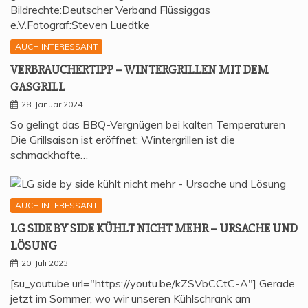
AUCH INTERESSANT
VER­BRAU­CHER­TIPP – WIN­TER­GRIL­LEN MIT DEM
GASGRILL
28. Januar 2024
So gelingt das BBQ-Vergnügen bei kalten Temperaturen
Die Grillsaison ist eröffnet: Wintergrillen ist die
schmackhafte…
AUCH INTERESSANT
LG SIDE BY SIDE KÜHLT NICHT MEHR – URSA­CHE UND
LÖSUNG
20. Juli 2023
[su_youtube url="https://youtu.be/kZSVbCCtC-A"] Gerade
jetzt im Sommer, wo wir unseren Kühlschrank am