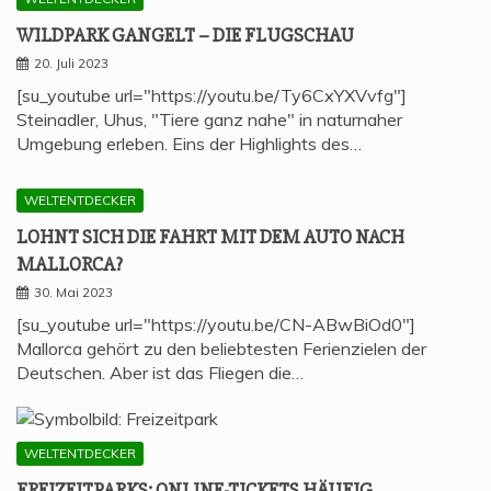
WILD­PARK GAN­GELT – DIE FLUGSCHAU
20. Juli 2023
[su_youtube url="https://youtu.be/Ty6CxYXVvfg"]
Steinadler, Uhus, "Tiere ganz nahe" in naturnaher
Umgebung erleben. Eins der Highlights des…
WELTENTDECKER
LOHNT SICH DIE FAHRT MIT DEM AUTO NACH
MALLORCA?
30. Mai 2023
[su_youtube url="https://youtu.be/CN-ABwBiOd0"]
Mallorca gehört zu den beliebtesten Ferienzielen der
Deutschen. Aber ist das Fliegen die…
WELTENTDECKER
FREI­ZEIT­PARKS: ONLINE-TICKETS HÄU­FIG