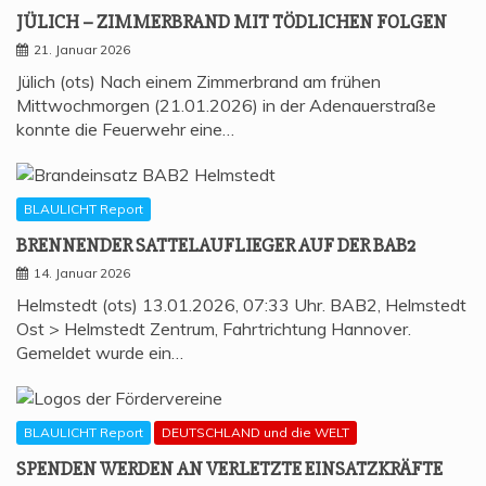
JÜLICH – ZIM­MER­BRAND MIT TÖD­LI­CHEN FOLGEN
21. Januar 2026
Jülich (ots) Nach einem Zimmerbrand am frühen
Mittwochmorgen (21.01.2026) in der Adenauerstraße
konnte die Feuerwehr eine…
BLAULICHT Report
BREN­NEN­DER SAT­TEL­AUF­LIE­GER AUF DER BAB2
14. Januar 2026
Helmstedt (ots) 13.01.2026, 07:33 Uhr. BAB2, Helmstedt
Ost > Helmstedt Zentrum, Fahrtrichtung Hannover.
Gemeldet wurde ein…
BLAULICHT Report
DEUTSCHLAND und die WELT
SPEN­DEN WER­DEN AN VER­LETZ­TE EIN­SATZ­KRÄF­TE