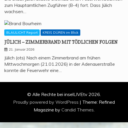
zum Hauptamtlichen Zugführer (B-4) fort. Dass Jülich
wachsen…
BLAULICHT Report
KREIS DÜREN im Blick
JÜLICH – ZIM­MER­BRAND MIT TÖD­LI­CHEN FOLGEN
21. Januar 2026
Jülich (ots) Nach einem Zimmerbrand am frühen
Mittwochmorgen (21.01.2026) in der Adenauerstraße
konnte die Feuerwehr eine…
© Alle Rechte bei inselLIVEtv 2026.
Proudly powered by WordPress
|
Theme: Refined
Magazine by
Candid Themes
.