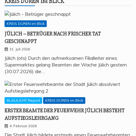
KREIS DÜREN IM BLICK
KREIS DÜREN im Blick
JÜLICH – BETRÜ­GER NACH FRI­SCHER TAT
GESCHNAPPT
31. Juli 2026
Jülich (ots) Durch den aufmerksamen Filialleiter eines
Supermarktes gelang Beamten der Wache Jülich gestern
(30.07.2026) die…
BLAULICHT Report
KREIS DÜREN im Blick
ERS­TER BEAM­TE DER FEU­ER­WEHR JÜLICH BESTEHT
AUFSTIEGSLEHRGANG
4. Februar 2026
Die Stadt Jülich bildete erstmals einen Feuerwehrbeamten