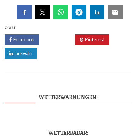
SHARE
Facebook
Twitter
Pinterest
Linkedin
WET­TER­WAR­NUN­GEN:
WET­TER­RA­DAR: