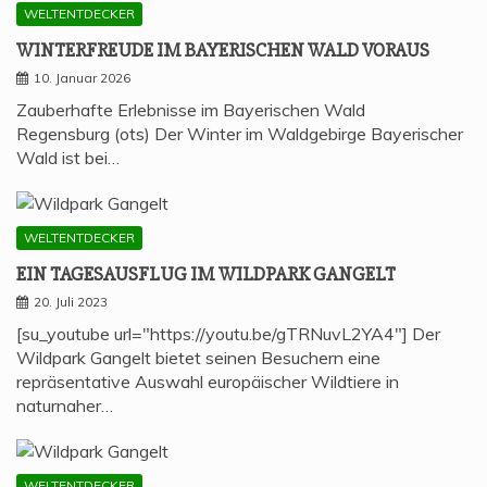
WELTENTDECKER
WIN­TER­FREU­DE IM BAYE­RI­SCHEN WALD VORAUS
10. Januar 2026
Zauberhafte Erlebnisse im Bayerischen Wald
Regensburg (ots) Der Winter im Waldgebirge Bayerischer
Wald ist bei…
WELTENTDECKER
EIN TAGES­AUS­FLUG IM WILD­PARK GANGELT
20. Juli 2023
[su_youtube url="https://youtu.be/gTRNuvL2YA4"] Der
Wildpark Gangelt bietet seinen Besuchern eine
repräsentative Auswahl europäischer Wildtiere in
naturnaher…
WELTENTDECKER