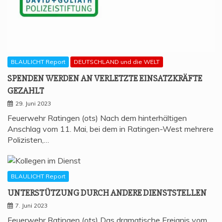
BLAULICHT Report
DEUTSCHLAND und die WELT
SPEN­DEN WER­DEN AN VER­LETZ­TE EIN­SATZ­KRÄF­TE
GEZAHLT
29. Juni 2023
Feuerwehr Ratingen (ots) Nach dem hinterhältigen
Anschlag vom 11. Mai, bei dem in Ratingen-West mehrere
Polizisten,…
BLAULICHT Report
UNTER­STÜT­ZUNG DURCH ANDE­RE DIENSTSTELLEN
7. Juni 2023
Feuerwehr Ratingen (ots) Das dramatische Ereignis vom