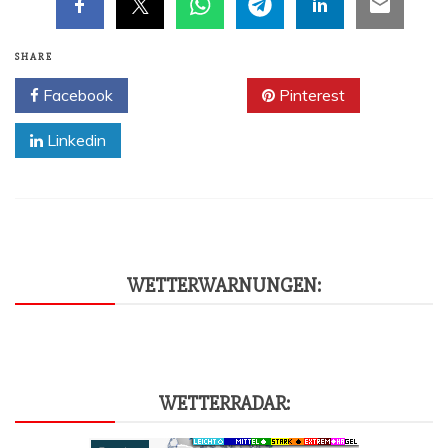
SHARE
Facebook
Twitter
Pinterest
Linkedin
WET­TER­WAR­NUN­GEN:
WET­TER­RA­DAR: