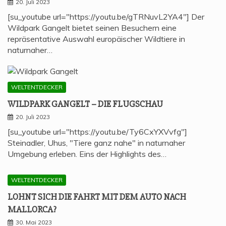
20. Juli 2023
[su_youtube url="https://youtu.be/gTRNuvL2YA4"] Der
Wildpark Gangelt bietet seinen Besuchern eine
repräsentative Auswahl europäischer Wildtiere in
naturnaher…
WELTENTDECKER
WILD­PARK GAN­GELT – DIE FLUGSCHAU
20. Juli 2023
[su_youtube url="https://youtu.be/Ty6CxYXVvfg"]
Steinadler, Uhus, "Tiere ganz nahe" in naturnaher
Umgebung erleben. Eins der Highlights des…
WELTENTDECKER
LOHNT SICH DIE FAHRT MIT DEM AUTO NACH
MALLORCA?
30. Mai 2023