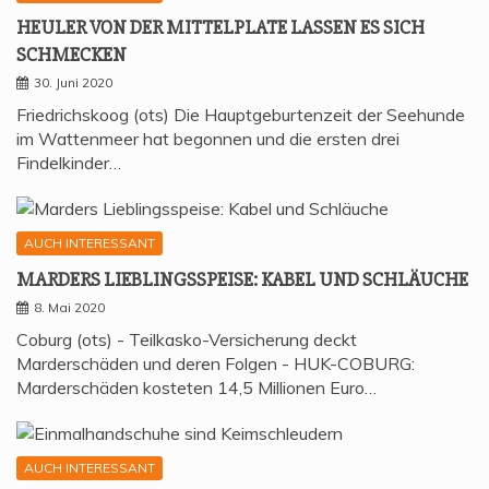
HEU­LER VON DER MIT­TEL­P­LA­TE LAS­SEN ES SICH
SCHMECKEN
30. Juni 2020
Friedrichskoog (ots) Die Hauptgeburtenzeit der Seehunde
im Wattenmeer hat begonnen und die ersten drei
Findelkinder…
AUCH INTERESSANT
MAR­DERS LIEB­LINGS­SPEI­SE: KABEL UND SCHLÄUCHE
8. Mai 2020
Coburg (ots) - Teilkasko-Versicherung deckt
Marderschäden und deren Folgen - HUK-COBURG:
Marderschäden kosteten 14,5 Millionen Euro…
AUCH INTERESSANT