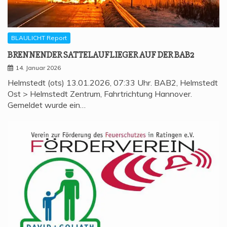
BLAULICHT Report
BREN­NEN­DER SAT­TEL­AUF­LIE­GER AUF DER BAB2
14. Januar 2026
Helmstedt (ots) 13.01.2026, 07:33 Uhr. BAB2, Helmstedt
Ost > Helmstedt Zentrum, Fahrtrichtung Hannover.
Gemeldet wurde ein…