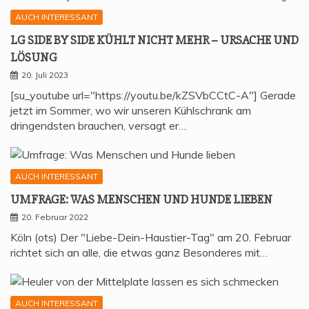
AUCH INTERESSANT
LG SIDE BY SIDE KÜHLT NICHT MEHR – URSA­CHE UND
LÖSUNG
20. Juli 2023
[su_youtube url="https://youtu.be/kZSVbCCtC-A"] Gerade
jetzt im Sommer, wo wir unseren Kühlschrank am
dringendsten brauchen, versagt er…
AUCH INTERESSANT
UMFRA­GE: WAS MEN­SCHEN UND HUN­DE LIEBEN
20. Februar 2022
Köln (ots) Der "Liebe-Dein-Haustier-Tag" am 20. Februar
richtet sich an alle, die etwas ganz Besonderes mit…
AUCH INTERESSANT