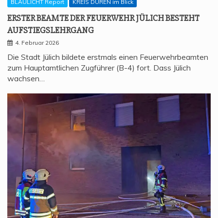
BLAULICHT Report
KREIS DÜREN im Blick
ERS­TER BEAM­TE DER FEU­ER­WEHR JÜLICH BESTEHT
AUFSTIEGSLEHRGANG
4. Februar 2026
Die Stadt Jülich bildete erstmals einen Feuerwehrbeamten
zum Hauptamtlichen Zugführer (B-4) fort. Dass Jülich
wachsen…