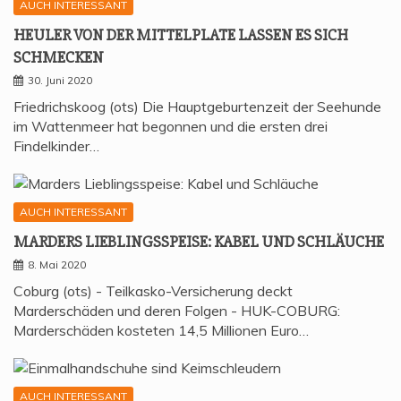
AUCH INTERESSANT
HEU­LER VON DER MIT­TEL­P­LA­TE LAS­SEN ES SICH
SCHMECKEN
30. Juni 2020
Friedrichskoog (ots) Die Hauptgeburtenzeit der Seehunde
im Wattenmeer hat begonnen und die ersten drei
Findelkinder…
AUCH INTERESSANT
MAR­DERS LIEB­LINGS­SPEI­SE: KABEL UND SCHLÄUCHE
8. Mai 2020
Coburg (ots) - Teilkasko-Versicherung deckt
Marderschäden und deren Folgen - HUK-COBURG:
Marderschäden kosteten 14,5 Millionen Euro…
AUCH INTERESSANT