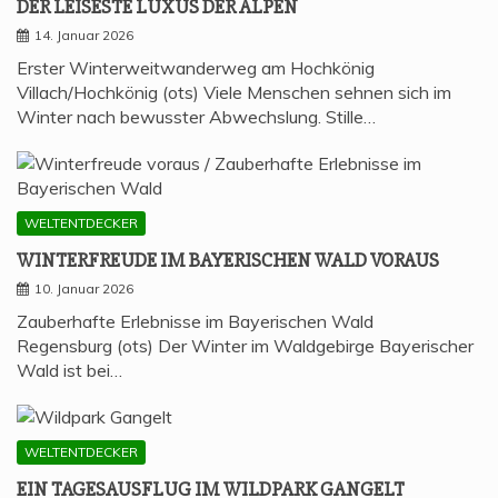
DER LEI­SES­TE LUXUS DER ALPEN
14. Januar 2026
Erster Winterweitwanderweg am Hochkönig
Villach/Hochkönig (ots) Viele Menschen sehnen sich im
Winter nach bewusster Abwechslung. Stille…
WELTENTDECKER
WIN­TER­FREU­DE IM BAYE­RI­SCHEN WALD VORAUS
10. Januar 2026
Zauberhafte Erlebnisse im Bayerischen Wald
Regensburg (ots) Der Winter im Waldgebirge Bayerischer
Wald ist bei…
WELTENTDECKER
EIN TAGES­AUS­FLUG IM WILD­PARK GANGELT