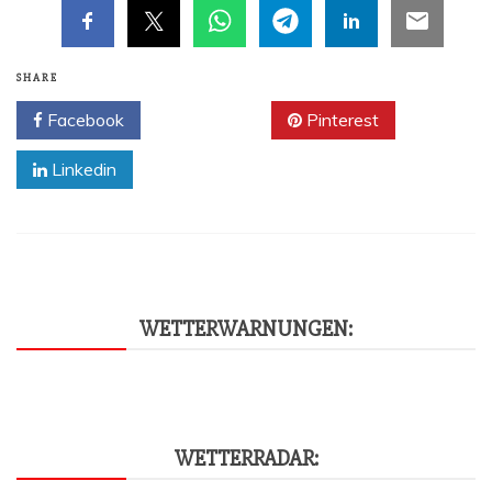
SHARE
Facebook
Twitter
Pinterest
Linkedin
WET­TER­WAR­NUN­GEN:
WET­TER­RA­DAR: