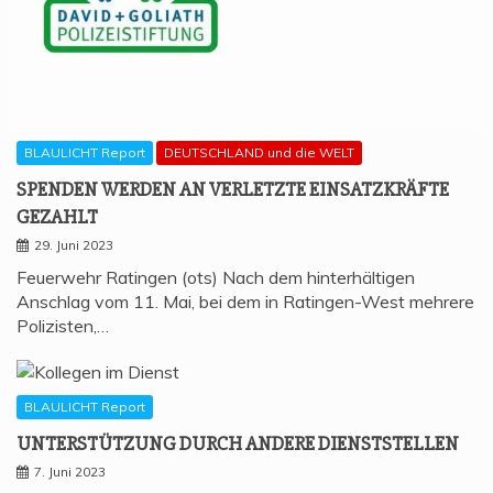
BLAULICHT Report
DEUTSCHLAND und die WELT
SPEN­DEN WER­DEN AN VER­LETZ­TE EIN­SATZ­KRÄF­TE
GEZAHLT
29. Juni 2023
Feuerwehr Ratingen (ots) Nach dem hinterhältigen
Anschlag vom 11. Mai, bei dem in Ratingen-West mehrere
Polizisten,…
BLAULICHT Report
UNTER­STÜT­ZUNG DURCH ANDE­RE DIENSTSTELLEN
7. Juni 2023