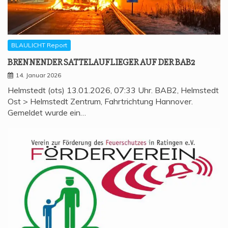
BLAULICHT Report
BREN­NEN­DER SAT­TEL­AUF­LIE­GER AUF DER BAB2
14. Januar 2026
Helmstedt (ots) 13.01.2026, 07:33 Uhr. BAB2, Helmstedt
Ost > Helmstedt Zentrum, Fahrtrichtung Hannover.
Gemeldet wurde ein…