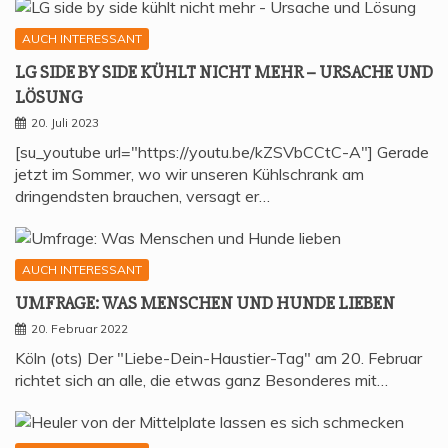
AUCH INTERESSANT
LG SIDE BY SIDE KÜHLT NICHT MEHR – URSA­CHE UND
LÖSUNG
20. Juli 2023
[su_youtube url="https://youtu.be/kZSVbCCtC-A"] Gerade
jetzt im Sommer, wo wir unseren Kühlschrank am
dringendsten brauchen, versagt er…
AUCH INTERESSANT
UMFRA­GE: WAS MEN­SCHEN UND HUN­DE LIEBEN
20. Februar 2022
Köln (ots) Der "Liebe-Dein-Haustier-Tag" am 20. Februar
richtet sich an alle, die etwas ganz Besonderes mit…