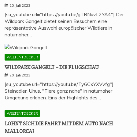
20. Juli 2023
[su_youtube url="https://youtu.be/gTRNuvL2YA4"] Der
Wildpark Gangelt bietet seinen Besuchern eine
repräsentative Auswahl europäischer Wildtiere in
naturnaher…
WELTENTDECKER
WILD­PARK GAN­GELT – DIE FLUGSCHAU
20. Juli 2023
[su_youtube url="https://youtu.be/Ty6CxYXVvfg"]
Steinadler, Uhus, "Tiere ganz nahe" in naturnaher
Umgebung erleben. Eins der Highlights des…
WELTENTDECKER
LOHNT SICH DIE FAHRT MIT DEM AUTO NACH
MALLORCA?