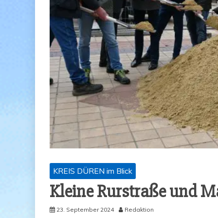
KREIS DÜREN im Blick
Klei­ne Rur­stra­ße und M
23. September 2024
Redaktion