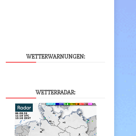
WET­TER­WAR­NUN­GEN:
WET­TER­RA­DAR: