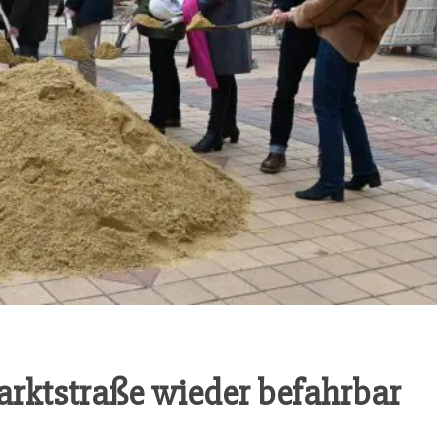
arkt­stra­ße wie­der befahrbar