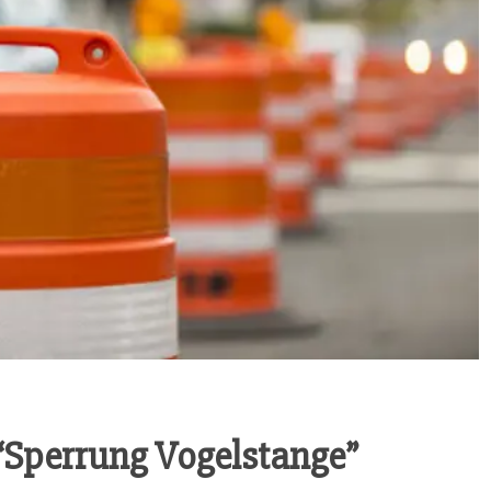
 “Sper­rung Vogelstange”