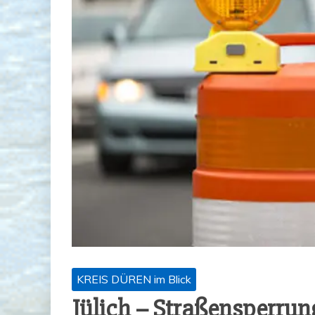
KREIS DÜREN im Blick
Jülich – Stra­ßen­sper­ru