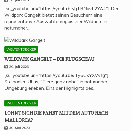
[su_youtube url="https://youtu.be/gTRNuvL2YA4"] Der
Wildpark Gangelt bietet seinen Besuchern eine
repräsentative Auswahl europäischer Wildtiere in
naturnaher…
WELTENTDECKER
WILD­PARK GAN­GELT – DIE FLUGSCHAU
20. Juli 2023
[su_youtube url="https://youtu.be/Ty6CxYXVvfg"]
Steinadler, Uhus, "Tiere ganz nahe" in naturnaher
Umgebung erleben. Eins der Highlights des…
WELTENTDECKER
LOHNT SICH DIE FAHRT MIT DEM AUTO NACH
MALLORCA?
30. Mai 2023