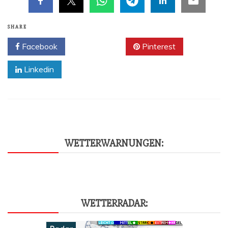
SHARE
Facebook
Twitter
Pinterest
Linkedin
WET­TER­WAR­NUN­GEN:
WET­TER­RA­DAR: