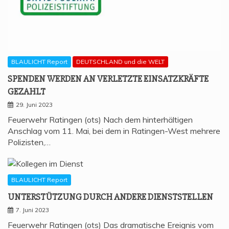
BLAULICHT Report
DEUTSCHLAND und die WELT
SPEN­DEN WER­DEN AN VER­LETZ­TE EIN­SATZ­KRÄF­TE
GEZAHLT
29. Juni 2023
Feuerwehr Ratingen (ots) Nach dem hinterhältigen
Anschlag vom 11. Mai, bei dem in Ratingen-West mehrere
Polizisten,…
BLAULICHT Report
UNTER­STÜT­ZUNG DURCH ANDE­RE DIENSTSTELLEN
7. Juni 2023
Feuerwehr Ratingen (ots) Das dramatische Ereignis vom