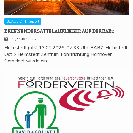
BLAULICHT Report
BREN­NEN­DER SAT­TEL­AUF­LIE­GER AUF DER BAB2
14. Januar 2026
Helmstedt (ots) 13.01.2026, 07:33 Uhr. BAB2, Helmstedt
Ost > Helmstedt Zentrum, Fahrtrichtung Hannover.
Gemeldet wurde ein…