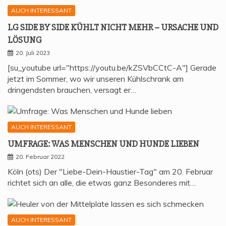
AUCH INTERESSANT
LG SIDE BY SIDE KÜHLT NICHT MEHR – URSA­CHE UND
LÖSUNG
20. Juli 2023
[su_youtube url="https://youtu.be/kZSVbCCtC-A"] Gerade
jetzt im Sommer, wo wir unseren Kühlschrank am
dringendsten brauchen, versagt er…
AUCH INTERESSANT
UMFRA­GE: WAS MEN­SCHEN UND HUN­DE LIEBEN
20. Februar 2022
Köln (ots) Der "Liebe-Dein-Haustier-Tag" am 20. Februar
richtet sich an alle, die etwas ganz Besonderes mit…
AUCH INTERESSANT