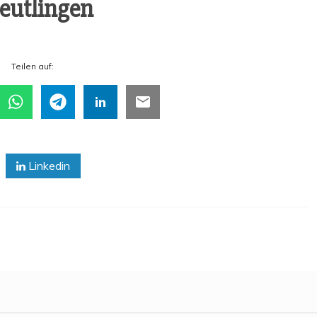
Reutlingen
Tei­len auf:
Linkedin