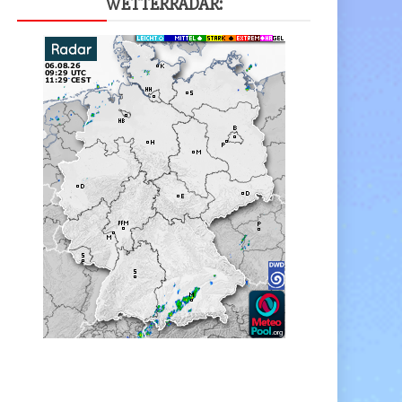
WET­TER­RA­DAR: