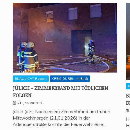
BLAULICHT Report
KREIS DÜREN im Blick
B
JÜLICH – ZIM­MER­BRAND MIT TÖD­LI­CHEN
FOLGEN
B
D
21. Januar 2026
Jülich (ots) Nach einem Zimmerbrand am frühen
Mittwochmorgen (21.01.2026) in der
H
Adenauerstraße konnte die Feuerwehr eine…
H