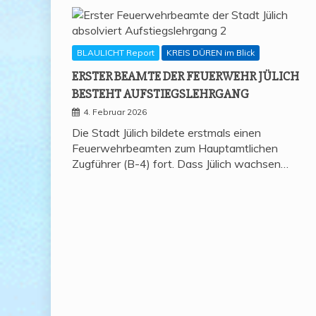
BLAULICHT Report
KREIS DÜREN im Blick
ERS­TER BEAM­TE DER FEU­ER­WEHR JÜLICH
BESTEHT AUFSTIEGSLEHRGANG
4. Februar 2026
Die Stadt Jülich bildete erstmals einen
Feuerwehrbeamten zum Hauptamtlichen
Zugführer (B-4) fort. Dass Jülich wachsen…