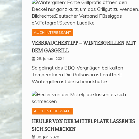
AUCH INTERESSANT
VER­BRAU­CHER­TIPP – WIN­TER­GRIL­LEN MIT
DEM GASGRILL
28. Januar 2024
So gelingt das BBQ-Vergnügen bei kalten
Temperaturen Die Grillsaison ist eröffnet:
Wintergrillen ist die schmackhafte…
AUCH INTERESSANT
HEU­LER VON DER MIT­TEL­P­LA­TE LAS­SEN ES
SICH SCHMECKEN
30. Juni 2020