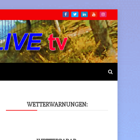
WET­TER­WAR­NUN­GEN: