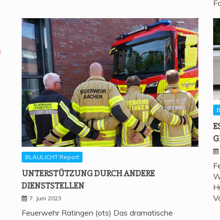
F
B
E
G
BLAULICHT Report
F
UNTER­STÜT­ZUNG DURCH ANDE­RE
W
DIENSTSTELLEN
H
V
7. Juni 2023
Feuerwehr Ratingen (ots) Das dramatische