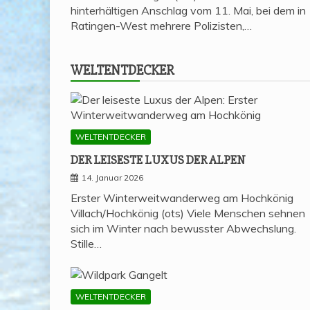
hinterhältigen Anschlag vom 11. Mai, bei dem in
Ratingen-West mehrere Polizisten,…
WELT­ENT­DE­CKER
WELTENTDECKER
DER LEI­SES­TE LUXUS DER ALPEN
14. Januar 2026
Erster Winterweitwanderweg am Hochkönig
Villach/Hochkönig (ots) Viele Menschen sehnen
sich im Winter nach bewusster Abwechslung.
Stille…
WELTENTDECKER