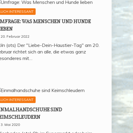
AUCH INTERESSANT
MFRA­GE: WAS MEN­SCHEN UND HUN­DE
IEBEN
20. Februar 2022
öln (ots) Der "Liebe-Dein-Haustier-Tag" am 20.
bruar richtet sich an alle, die etwas ganz
esonderes mit…
AUCH INTERESSANT
IN­MAL­HAND­SCHU­HE SIND
EIMSCHLEUDERN
3. Mai 2020