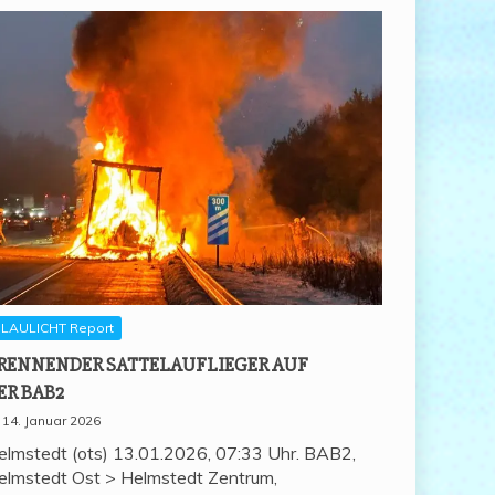
LAULICHT Report
REN­NEN­DER SAT­TEL­AUF­LIE­GER AUF
ER BAB2
14. Januar 2026
elmstedt (ots) 13.01.2026, 07:33 Uhr. BAB2,
elmstedt Ost > Helmstedt Zentrum,