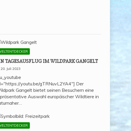
WELTENTDECKER
IN TAGES­AUS­FLUG IM WILD­PARK GANGELT
20. Juli 2023
su_youtube
rl="https://youtu.be/gTRNuvL2YA4"] Der
ildpark Gangelt bietet seinen Besuchern eine
epräsentative Auswahl europäischer Wildtiere in
aturnaher…
WELTENTDECKER