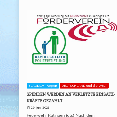
BLAULICHT Report
DEUTSCHLAND und die WELT
SPEN­DEN WER­DEN AN VER­LETZ­TE EIN­SATZ­
KRÄF­TE GEZAHLT
29. Juni 2023
Feuerwehr Ratingen (ots) Nach dem