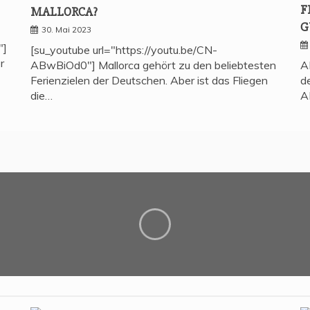
F
MALLORCA?
G
30. Mai 2023
"]
[su_youtube url="https://youtu.be/CN-
r
ABwBiOd0"] Mallorca gehört zu den beliebtesten
A
Ferienzielen der Deutschen. Aber ist das Fliegen
d
die…
A