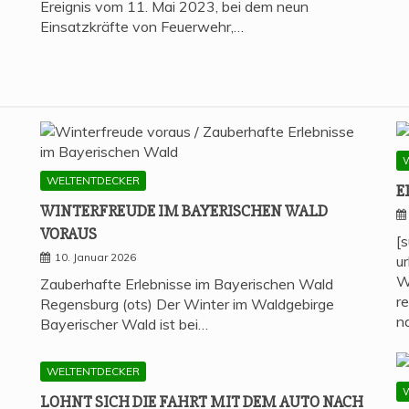
Ereignis vom 11. Mai 2023, bei dem neun
Einsatzkräfte von Feuerwehr,…
WELTENTDECKER
E
WIN­TER­FREU­DE IM BAYE­RI­SCHEN WALD
VORAUS
[
10. Januar 2026
u
W
Zauberhafte Erlebnisse im Bayerischen Wald
r
Regensburg (ots) Der Winter im Waldgebirge
n
Bayerischer Wald ist bei…
WELTENTDECKER
LOHNT SICH DIE FAHRT MIT DEM AUTO NACH