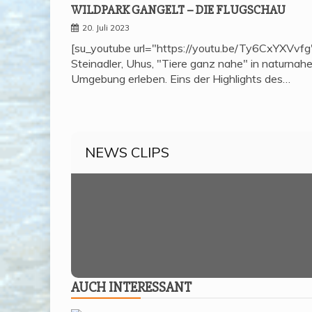
WILD­PARK GAN­GELT – DIE FLUGSCHAU
20. Juli 2023
[su_youtube url="https://youtu.be/Ty6CxYXVvfg
Steinadler, Uhus, "Tiere ganz nahe" in naturnahe
Umgebung erleben. Eins der Highlights des…
NEWS CLIPS
AUCH INTER­ES­SANT