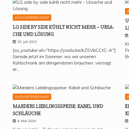
AUCH INTERESSANT
U
LG SIDE BY SIDE KÜHLT NICHT MEHR – URSA­
L
CHE UND LÖSUNG
20. Juli 2023
K
[su_youtube url="https://youtu.be/kZSVbCCtC-A"]
Fe
Gerade jetzt im Sommer, wo wir unseren
B
Kühlschrank am dringendsten brauchen, versagt
er…
AUCH INTERESSANT
MAR­DERS LIEB­LINGS­SPEI­SE: KABEL UND
E
SCHLÄUCHE
K
8. Mai 2020