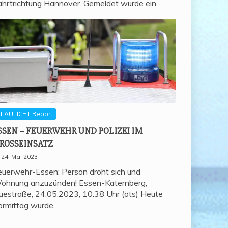
ahrtrichtung Hannover. Gemeldet wurde ein…
LAULICHT Report
SSEN – FEU­ER­WEHR UND POLI­ZEI IM
ROSSEINSATZ
24. Mai 2023
euerwehr-Essen: Person droht sich und
ohnung anzuzünden! Essen-Katernberg,
uestraße, 24.05.2023, 10:38 Uhr (ots) Heute
ormittag wurde…