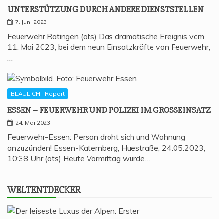
UNTER­STÜT­ZUNG DURCH ANDE­RE DIENSTSTELLEN
7. Juni 2023
Feuerwehr Ratingen (ots) Das dramatische Ereignis vom
11. Mai 2023, bei dem neun Einsatzkräfte von Feuerwehr,
…
BLAULICHT Report
ESSEN – FEU­ER­WEHR UND POLI­ZEI IM GROSSEINSATZ
24. Mai 2023
Feuerwehr-Essen: Person droht sich und Wohnung
anzuzünden! Essen-Katernberg, Huestraße, 24.05.2023,
10:38 Uhr (ots) Heute Vormittag wurde…
WELT­ENT­DE­CKER