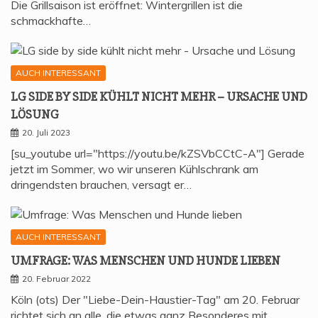
Die Grillsaison ist eröffnet: Wintergrillen ist die
schmackhafte…
AUCH INTERESSANT
LG SIDE BY SIDE KÜHLT NICHT MEHR – URSA­CHE UND
LÖSUNG
20. Juli 2023
[su_youtube url="https://youtu.be/kZSVbCCtC-A"] Gerade
jetzt im Sommer, wo wir unseren Kühlschrank am
dringendsten brauchen, versagt er…
AUCH INTERESSANT
UMFRA­GE: WAS MEN­SCHEN UND HUN­DE LIEBEN
20. Februar 2022
Köln (ots) Der "Liebe-Dein-Haustier-Tag" am 20. Februar
richtet sich an alle, die etwas ganz Besonderes mit…