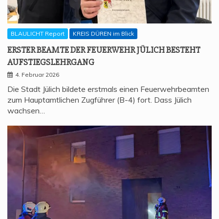
BLAULICHT Report
KREIS DÜREN im Blick
ERS­TER BEAM­TE DER FEU­ER­WEHR JÜLICH BESTEHT
AUFSTIEGSLEHRGANG
4. Februar 2026
Die Stadt Jülich bildete erstmals einen Feuerwehrbeamten
zum Hauptamtlichen Zugführer (B-4) fort. Dass Jülich
wachsen…