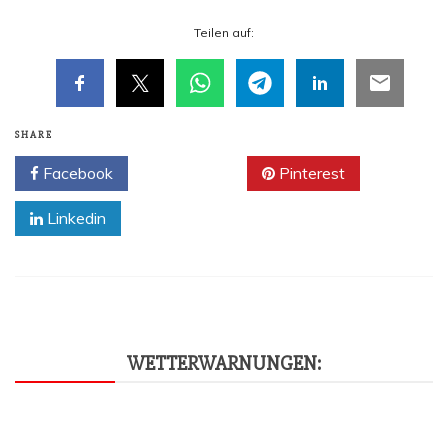
Tei­len auf:
SHARE
Facebook
Twitter
Pinterest
Linkedin
WET­TER­WAR­NUN­GEN: