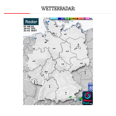
WET­TER­RA­DAR: