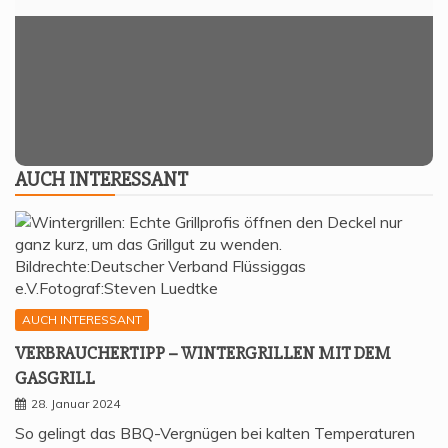
AUCH INTER­ES­SANT
AUCH INTERESSANT
VER­BRAU­CHER­TIPP – WIN­TER­GRIL­LEN MIT DEM
GASGRILL
28. Januar 2024
So gelingt das BBQ-Vergnügen bei kalten Temperaturen