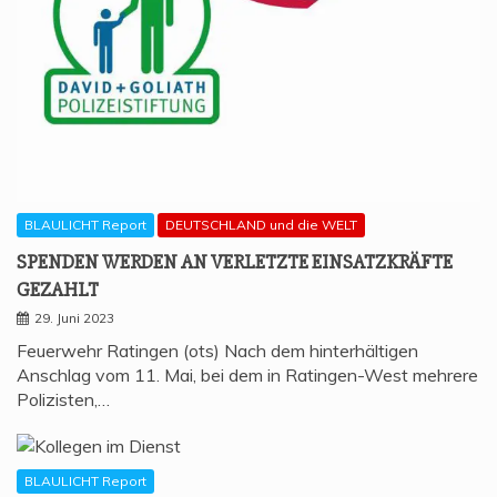
BLAULICHT Report
DEUTSCHLAND und die WELT
SPEN­DEN WER­DEN AN VER­LETZ­TE EIN­SATZ­KRÄF­TE
GEZAHLT
29. Juni 2023
Feuerwehr Ratingen (ots) Nach dem hinterhältigen
Anschlag vom 11. Mai, bei dem in Ratingen-West mehrere
Polizisten,…
BLAULICHT Report