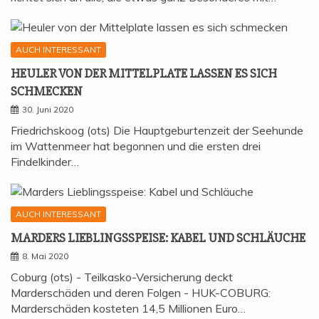
AUCH INTERESSANT
HEU­LER VON DER MIT­TEL­P­LA­TE LAS­SEN ES SICH
SCHMECKEN
30. Juni 2020
Friedrichskoog (ots) Die Hauptgeburtenzeit der Seehunde
im Wattenmeer hat begonnen und die ersten drei
Findelkinder…
AUCH INTERESSANT
MAR­DERS LIEB­LINGS­SPEI­SE: KABEL UND SCHLÄUCHE
8. Mai 2020
Coburg (ots) - Teilkasko-Versicherung deckt
Marderschäden und deren Folgen - HUK-COBURG:
Marderschäden kosteten 14,5 Millionen Euro…