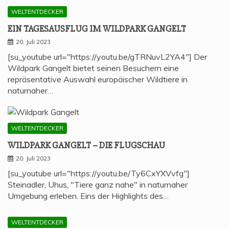
WELTENTDECKER
EIN TAGES­AUS­FLUG IM WILD­PARK GANGELT
20. Juli 2023
[su_youtube url="https://youtu.be/gTRNuvL2YA4"] Der
Wildpark Gangelt bietet seinen Besuchern eine
repräsentative Auswahl europäischer Wildtiere in
naturnaher…
WELTENTDECKER
WILD­PARK GAN­GELT – DIE FLUGSCHAU
20. Juli 2023
[su_youtube url="https://youtu.be/Ty6CxYXVvfg"]
Steinadler, Uhus, "Tiere ganz nahe" in naturnaher
Umgebung erleben. Eins der Highlights des…
WELTENTDECKER