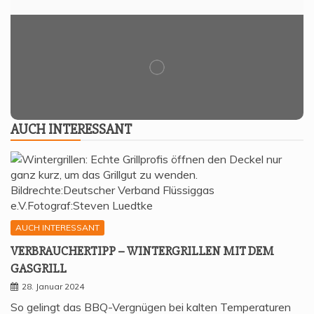
AUCH INTER­ES­SANT
AUCH INTERESSANT
VER­BRAU­CHER­TIPP – WIN­TER­GRIL­LEN MIT DEM
GASGRILL
28. Januar 2024
So gelingt das BBQ-Vergnügen bei kalten Temperaturen