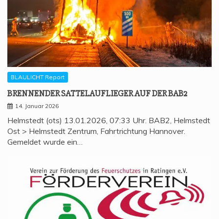
BLAULICHT Report
BREN­NEN­DER SAT­TEL­AUF­LIE­GER AUF DER BAB2
14. Januar 2026
Helmstedt (ots) 13.01.2026, 07:33 Uhr. BAB2, Helmstedt
Ost > Helmstedt Zentrum, Fahrtrichtung Hannover.
Gemeldet wurde ein…