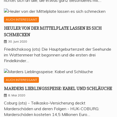
richtet sich an alle, die etwas ganz Besonderes mit…
AUCH INTERESSANT
HEU­LER VON DER MIT­TEL­P­LA­TE LAS­SEN ES SICH
SCHMECKEN
30. Juni 2020
Friedrichskoog (ots) Die Hauptgeburtenzeit der Seehunde
im Wattenmeer hat begonnen und die ersten drei
Findelkinder…
AUCH INTERESSANT
MAR­DERS LIEB­LINGS­SPEI­SE: KABEL UND SCHLÄUCHE
8. Mai 2020
Coburg (ots) - Teilkasko-Versicherung deckt
Marderschäden und deren Folgen - HUK-COBURG:
Marderschäden kosteten 14,5 Millionen Euro…