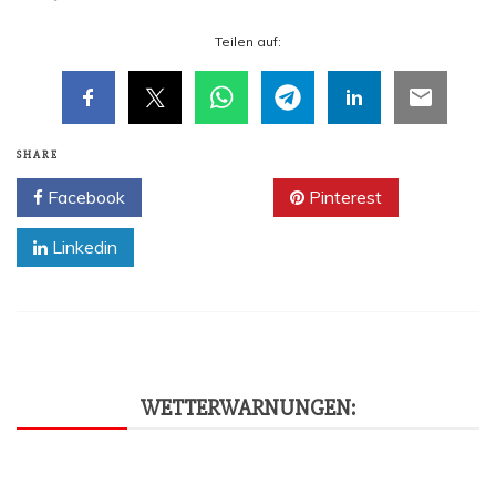
Tei­len auf:
SHARE
Facebook
Twitter
Pinterest
Linkedin
WET­TER­WAR­NUN­GEN: