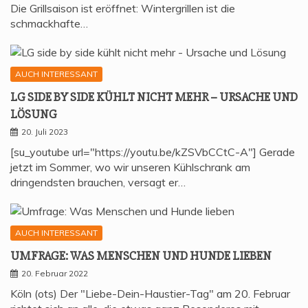
Die Grillsaison ist eröffnet: Wintergrillen ist die
schmackhafte…
AUCH INTERESSANT
LG SIDE BY SIDE KÜHLT NICHT MEHR – URSA­CHE UND
LÖSUNG
20. Juli 2023
[su_youtube url="https://youtu.be/kZSVbCCtC-A"] Gerade
jetzt im Sommer, wo wir unseren Kühlschrank am
dringendsten brauchen, versagt er…
AUCH INTERESSANT
UMFRA­GE: WAS MEN­SCHEN UND HUN­DE LIEBEN
20. Februar 2022
Köln (ots) Der "Liebe-Dein-Haustier-Tag" am 20. Februar