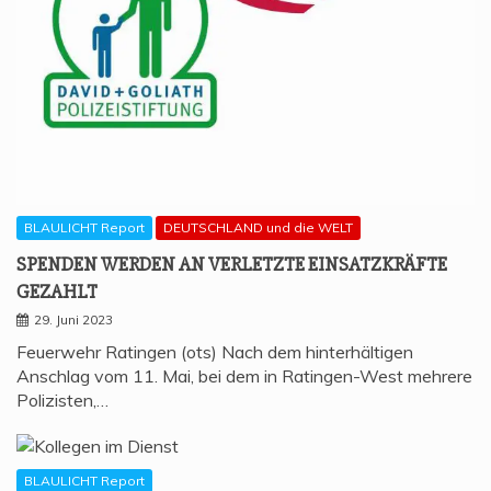
BLAULICHT Report
DEUTSCHLAND und die WELT
SPEN­DEN WER­DEN AN VER­LETZ­TE EIN­SATZ­KRÄF­TE
GEZAHLT
29. Juni 2023
Feuerwehr Ratingen (ots) Nach dem hinterhältigen
Anschlag vom 11. Mai, bei dem in Ratingen-West mehrere
Polizisten,…
BLAULICHT Report