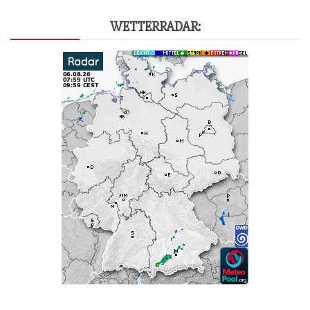
WET­TER­RA­DAR: