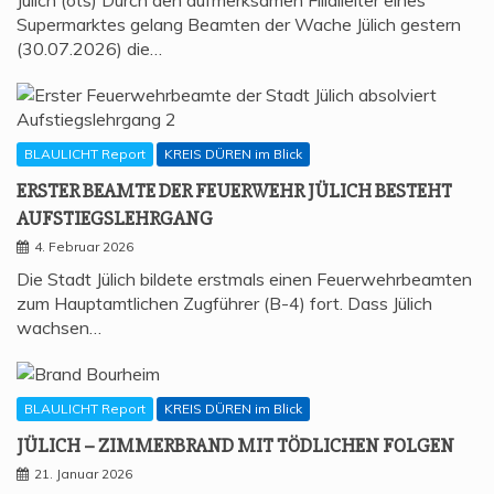
Supermarktes gelang Beamten der Wache Jülich gestern
(30.07.2026) die…
BLAULICHT Report
KREIS DÜREN im Blick
ERS­TER BEAM­TE DER FEU­ER­WEHR JÜLICH BESTEHT
AUFSTIEGSLEHRGANG
4. Februar 2026
Die Stadt Jülich bildete erstmals einen Feuerwehrbeamten
zum Hauptamtlichen Zugführer (B-4) fort. Dass Jülich
wachsen…
BLAULICHT Report
KREIS DÜREN im Blick
JÜLICH – ZIM­MER­BRAND MIT TÖD­LI­CHEN FOLGEN
21. Januar 2026