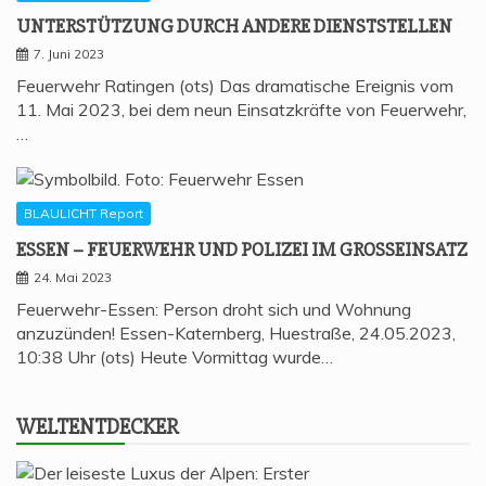
UNTER­STÜT­ZUNG DURCH ANDE­RE DIENSTSTELLEN
7. Juni 2023
Feuerwehr Ratingen (ots) Das dramatische Ereignis vom
11. Mai 2023, bei dem neun Einsatzkräfte von Feuerwehr,
…
BLAULICHT Report
ESSEN – FEU­ER­WEHR UND POLI­ZEI IM GROSSEINSATZ
24. Mai 2023
Feuerwehr-Essen: Person droht sich und Wohnung
anzuzünden! Essen-Katernberg, Huestraße, 24.05.2023,
10:38 Uhr (ots) Heute Vormittag wurde…
WELT­ENT­DE­CKER