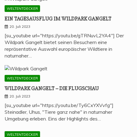
WELTENTDECKER
EIN TAGES­AUS­FLUG IM WILD­PARK GANGELT
20. Juli 2023
[su_youtube url="https://youtu.be/gTRNuvL2YA4"] Der
Wildpark Gangelt bietet seinen Besuchern eine
repräsentative Auswahl europäischer Wildtiere in
naturnaher…
WELTENTDECKER
WILD­PARK GAN­GELT – DIE FLUGSCHAU
20. Juli 2023
[su_youtube url="https://youtu.be/Ty6CxYXVvfg"]
Steinadler, Uhus, "Tiere ganz nahe" in naturnaher
Umgebung erleben. Eins der Highlights des…
WELTENTDECKER