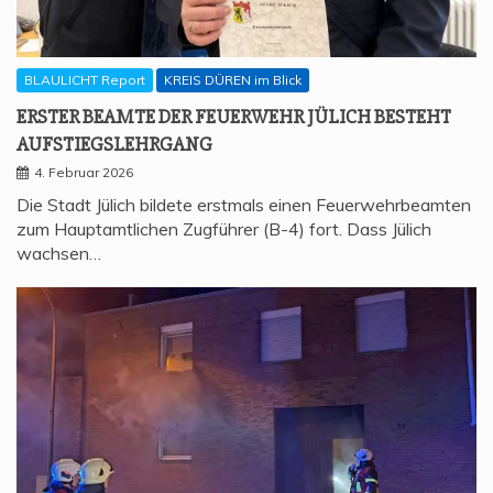
BLAULICHT Report
KREIS DÜREN im Blick
ERS­TER BEAM­TE DER FEU­ER­WEHR JÜLICH BESTEHT
AUFSTIEGSLEHRGANG
4. Februar 2026
Die Stadt Jülich bildete erstmals einen Feuerwehrbeamten
zum Hauptamtlichen Zugführer (B-4) fort. Dass Jülich
wachsen…