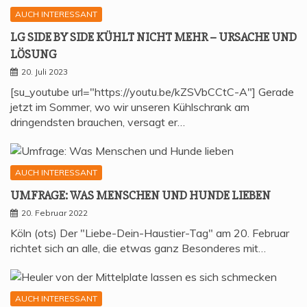
AUCH INTERESSANT
LG SIDE BY SIDE KÜHLT NICHT MEHR – URSA­CHE UND
LÖSUNG
20. Juli 2023
[su_youtube url="https://youtu.be/kZSVbCCtC-A"] Gerade
jetzt im Sommer, wo wir unseren Kühlschrank am
dringendsten brauchen, versagt er…
AUCH INTERESSANT
UMFRA­GE: WAS MEN­SCHEN UND HUN­DE LIEBEN
20. Februar 2022
Köln (ots) Der "Liebe-Dein-Haustier-Tag" am 20. Februar
richtet sich an alle, die etwas ganz Besonderes mit…
AUCH INTERESSANT