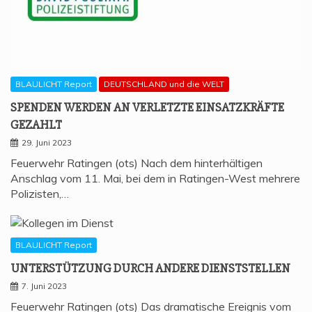
BLAULICHT Report
DEUTSCHLAND und die WELT
SPEN­DEN WER­DEN AN VER­LETZ­TE EIN­SATZ­KRÄF­TE
GEZAHLT
29. Juni 2023
Feuerwehr Ratingen (ots) Nach dem hinterhältigen
Anschlag vom 11. Mai, bei dem in Ratingen-West mehrere
Polizisten,…
BLAULICHT Report
UNTER­STÜT­ZUNG DURCH ANDE­RE DIENSTSTELLEN
7. Juni 2023
Feuerwehr Ratingen (ots) Das dramatische Ereignis vom