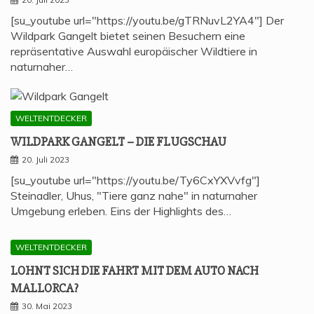
[su_youtube url="https://youtu.be/gTRNuvL2YA4"] Der
Wildpark Gangelt bietet seinen Besuchern eine
repräsentative Auswahl europäischer Wildtiere in
naturnaher…
WELTENTDECKER
WILD­PARK GAN­GELT – DIE FLUGSCHAU
20. Juli 2023
[su_youtube url="https://youtu.be/Ty6CxYXVvfg"]
Steinadler, Uhus, "Tiere ganz nahe" in naturnaher
Umgebung erleben. Eins der Highlights des…
WELTENTDECKER
LOHNT SICH DIE FAHRT MIT DEM AUTO NACH
MALLORCA?
30. Mai 2023