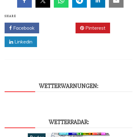
SHARE
Facebook
Twitter
Pinterest
Linkedin
WET­TER­WAR­NUN­GEN:
WET­TER­RA­DAR: