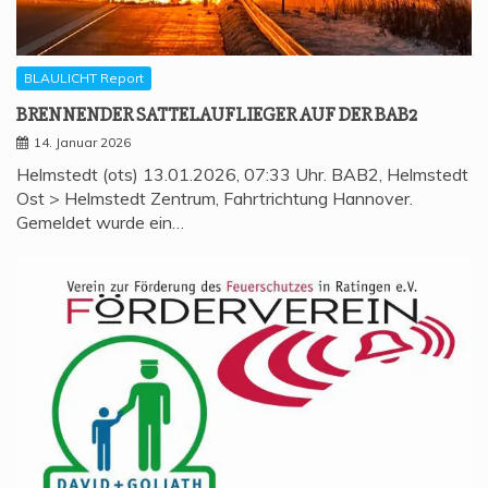
BLAULICHT Report
BREN­NEN­DER SAT­TEL­AUF­LIE­GER AUF DER BAB2
14. Januar 2026
Helmstedt (ots) 13.01.2026, 07:33 Uhr. BAB2, Helmstedt
Ost > Helmstedt Zentrum, Fahrtrichtung Hannover.
Gemeldet wurde ein…