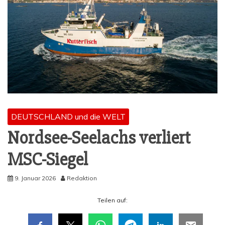
DEUTSCHLAND und die WELT
Nord­see-See­lachs ver­liert
MSC-Siegel
9. Januar 2026
Redaktion
Tei­len auf: