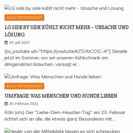
AUCH INTERESSANT
LG SIDE BY SIDE KÜHLT NICHT MEHR – URSA­CHE UND
LÖSUNG
20. Juli 2023
[su_youtube url="https://youtu.be/kZSVbCCtC-A"] Gerade
jetzt im Sommer, wo wir unseren Kühlschrank am
dringendsten brauchen, versagt er…
AUCH INTERESSANT
UMFRA­GE: WAS MEN­SCHEN UND HUN­DE LIEBEN
20. Februar 2022
Köln (ots) Der "Liebe-Dein-Haustier-Tag" am 20. Februar
richtet sich an alle, die etwas ganz Besonderes mit…