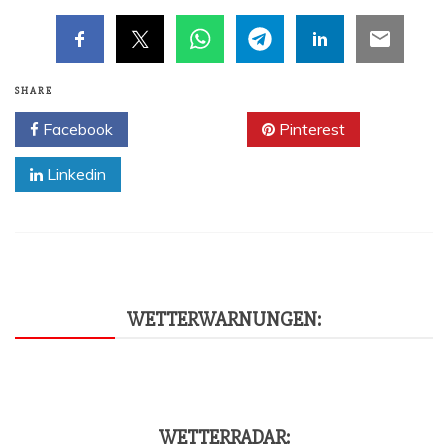
SHARE
Facebook
Twitter
Pinterest
Linkedin
WET­TER­WAR­NUN­GEN:
WET­TER­RA­DAR: