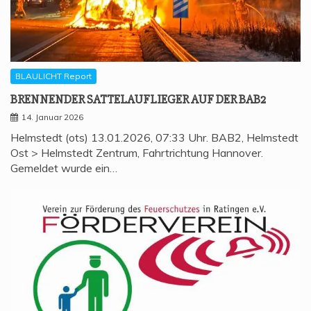
BLAULICHT Report
BREN­NEN­DER SAT­TEL­AUF­LIE­GER AUF DER BAB2
14. Januar 2026
Helmstedt (ots) 13.01.2026, 07:33 Uhr. BAB2, Helmstedt
Ost > Helmstedt Zentrum, Fahrtrichtung Hannover.
Gemeldet wurde ein…