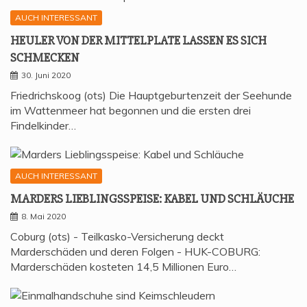
AUCH INTERESSANT
HEU­LER VON DER MIT­TEL­P­LA­TE LAS­SEN ES SICH
SCHMECKEN
30. Juni 2020
Friedrichskoog (ots) Die Hauptgeburtenzeit der Seehunde
im Wattenmeer hat begonnen und die ersten drei
Findelkinder…
AUCH INTERESSANT
MAR­DERS LIEB­LINGS­SPEI­SE: KABEL UND SCHLÄUCHE
8. Mai 2020
Coburg (ots) - Teilkasko-Versicherung deckt
Marderschäden und deren Folgen - HUK-COBURG:
Marderschäden kosteten 14,5 Millionen Euro…