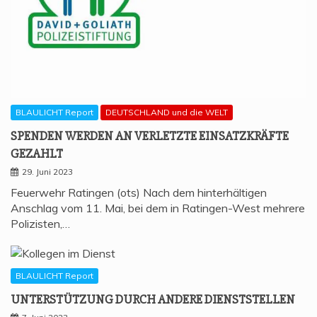
BLAULICHT Report
DEUTSCHLAND und die WELT
SPEN­DEN WER­DEN AN VER­LETZ­TE EIN­SATZ­KRÄF­TE
GEZAHLT
29. Juni 2023
Feuerwehr Ratingen (ots) Nach dem hinterhältigen
Anschlag vom 11. Mai, bei dem in Ratingen-West mehrere
Polizisten,…
BLAULICHT Report
UNTER­STÜT­ZUNG DURCH ANDE­RE DIENSTSTELLEN