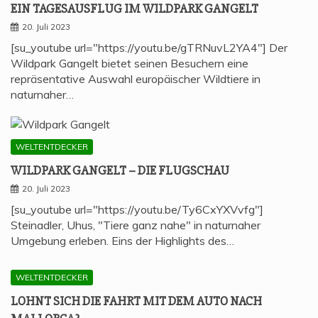
EIN TAGES­AUS­FLUG IM WILD­PARK GANGELT
20. Juli 2023
[su_youtube url="https://youtu.be/gTRNuvL2YA4"] Der
Wildpark Gangelt bietet seinen Besuchern eine
repräsentative Auswahl europäischer Wildtiere in
naturnaher…
WELTENTDECKER
WILD­PARK GAN­GELT – DIE FLUGSCHAU
20. Juli 2023
[su_youtube url="https://youtu.be/Ty6CxYXVvfg"]
Steinadler, Uhus, "Tiere ganz nahe" in naturnaher
Umgebung erleben. Eins der Highlights des…
WELTENTDECKER
LOHNT SICH DIE FAHRT MIT DEM AUTO NACH