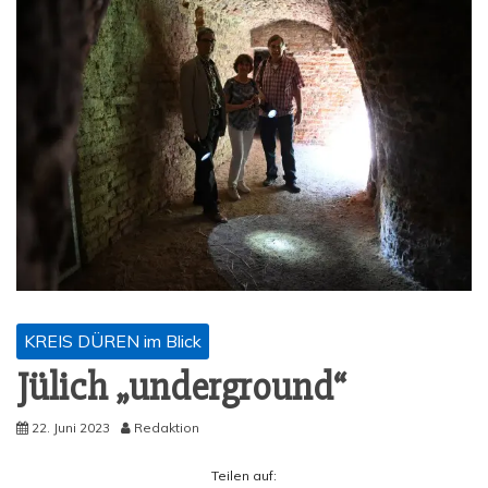
KREIS DÜREN im Blick
Jülich „under­ground“
22. Juni 2023
Redaktion
Tei­len auf: