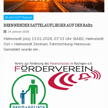
BLAULICHT Report
BREN­NEN­DER SAT­TEL­AUF­LIE­GER AUF DER BAB2
14. Januar 2026
Helmstedt (ots) 13.01.2026, 07:33 Uhr. BAB2, Helmstedt
Ost > Helmstedt Zentrum, Fahrtrichtung Hannover.
Gemeldet wurde ein…