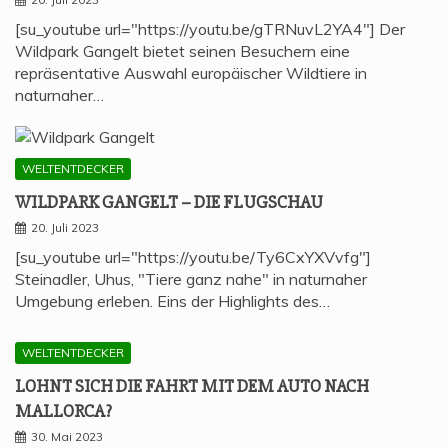
[su_youtube url="https://youtu.be/gTRNuvL2YA4"] Der
Wildpark Gangelt bietet seinen Besuchern eine
repräsentative Auswahl europäischer Wildtiere in
naturnaher…
WELTENTDECKER
WILD­PARK GAN­GELT – DIE FLUGSCHAU
20. Juli 2023
[su_youtube url="https://youtu.be/Ty6CxYXVvfg"]
Steinadler, Uhus, "Tiere ganz nahe" in naturnaher
Umgebung erleben. Eins der Highlights des…
WELTENTDECKER
LOHNT SICH DIE FAHRT MIT DEM AUTO NACH
MALLORCA?
30. Mai 2023