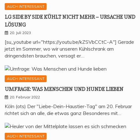
AUCH INTERESSANT
LG SIDE BY SIDE KÜHLT NICHT MEHR – URSA­CHE UND
LÖSUNG
20. Juli 2023
[su_youtube url="https://youtu.be/kZSVbCCtC-A"] Gerade
jetzt im Sommer, wo wir unseren Kühlschrank am
dringendsten brauchen, versagt er…
AUCH INTERESSANT
UMFRA­GE: WAS MEN­SCHEN UND HUN­DE LIEBEN
20. Februar 2022
Köln (ots) Der "Liebe-Dein-Haustier-Tag" am 20. Februar
richtet sich an alle, die etwas ganz Besonderes mit…
AUCH INTERESSANT