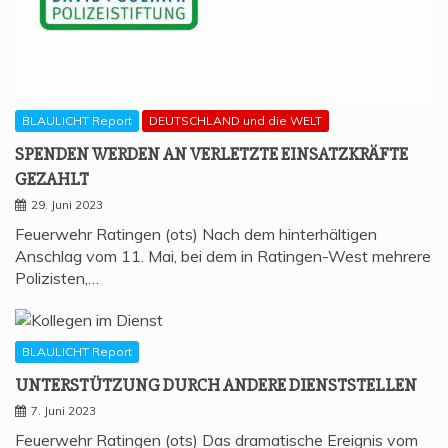
BLAULICHT Report
DEUTSCHLAND und die WELT
SPEN­DEN WER­DEN AN VER­LETZ­TE EIN­SATZ­KRÄF­TE
GEZAHLT
29. Juni 2023
Feuerwehr Ratingen (ots) Nach dem hinterhältigen
Anschlag vom 11. Mai, bei dem in Ratingen-West mehrere
Polizisten,…
BLAULICHT Report
UNTER­STÜT­ZUNG DURCH ANDE­RE DIENSTSTELLEN
7. Juni 2023
Feuerwehr Ratingen (ots) Das dramatische Ereignis vom