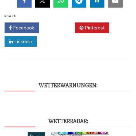
SHARE
Facebook
Twitter
Pinterest
Linkedin
WET­TER­WAR­NUN­GEN:
WET­TER­RA­DAR: