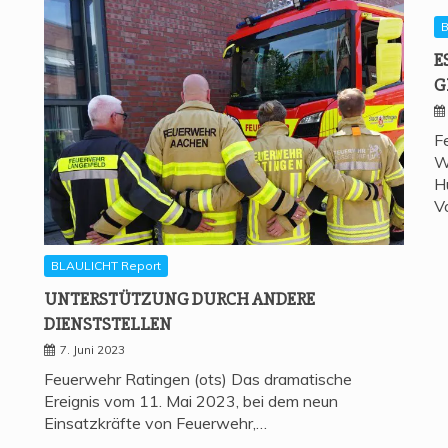
B
E
G
F
W
H
V
BLAULICHT Report
UNTER­STÜT­ZUNG DURCH ANDE­RE
DIENSTSTELLEN
7. Juni 2023
Feuerwehr Ratingen (ots) Das dramatische
Ereignis vom 11. Mai 2023, bei dem neun
Einsatzkräfte von Feuerwehr,…