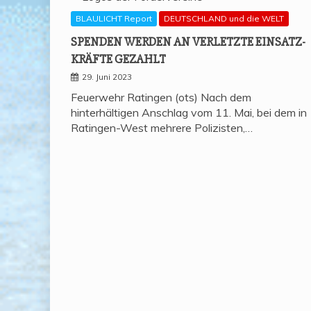
BLAULICHT Report
DEUTSCHLAND und die WELT
SPEN­DEN WER­DEN AN VER­LETZ­TE EIN­SATZ­
KRÄF­TE GEZAHLT
29. Juni 2023
Feuerwehr Ratingen (ots) Nach dem
hinterhältigen Anschlag vom 11. Mai, bei dem in
Ratingen-West mehrere Polizisten,…