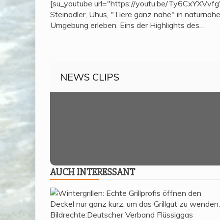
[su_youtube url="https://youtu.be/Ty6CxYXVvfg
Steinadler, Uhus, "Tiere ganz nahe" in naturnahe
Umgebung erleben. Eins der Highlights des…
NEWS CLIPS
AUCH INTER­ES­SANT