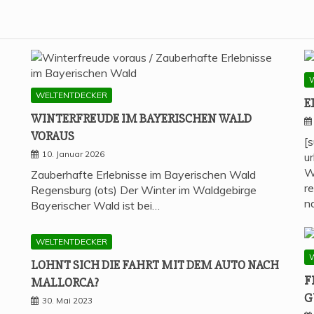
WELTENTDECKER
E
WIN­TER­FREU­DE IM BAYE­RI­SCHEN WALD
VORAUS
[
10. Januar 2026
u
W
Zauberhafte Erlebnisse im Bayerischen Wald
r
Regensburg (ots) Der Winter im Waldgebirge
n
Bayerischer Wald ist bei…
WELTENTDECKER
LOHNT SICH DIE FAHRT MIT DEM AUTO NACH
F
MALLORCA?
G
30. Mai 2023