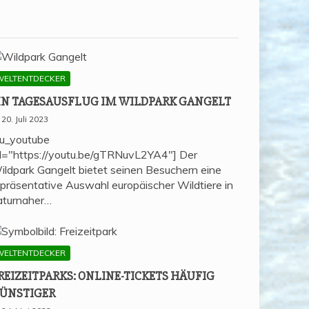
WELTENTDECKER
IN TAGES­AUS­FLUG IM WILD­PARK GANGELT
20. Juli 2023
su_youtube
rl="https://youtu.be/gTRNuvL2YA4"] Der
ildpark Gangelt bietet seinen Besuchern eine
epräsentative Auswahl europäischer Wildtiere in
aturnaher…
WELTENTDECKER
REI­ZEIT­PARKS: ONLINE-TICKETS HÄU­FIG
ÜNSTIGER