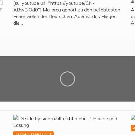
"]
[su_youtube url="https://youtu.be/CN-
r
ABwBiOd0"] Mallorca gehört zu den beliebtesten
A
Ferienzielen der Deutschen. Aber ist das Fliegen
d
die…
A
AUCH INTERESSANT