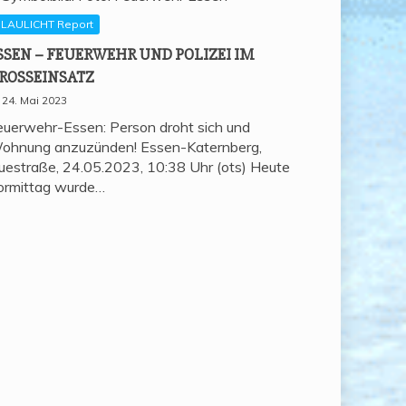
LAULICHT Report
SSEN – FEU­ER­WEHR UND POLI­ZEI IM
ROSSEINSATZ
24. Mai 2023
euerwehr-Essen: Person droht sich und
ohnung anzuzünden! Essen-Katernberg,
uestraße, 24.05.2023, 10:38 Uhr (ots) Heute
ormittag wurde…