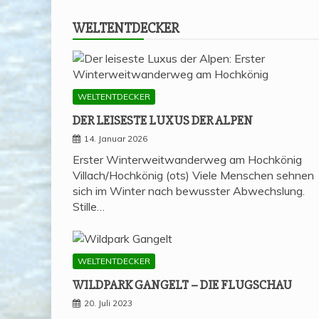
WELT­ENT­DE­CKER
WELTENTDECKER
DER LEI­SES­TE LUXUS DER ALPEN
14. Januar 2026
Erster Winterweitwanderweg am Hochkönig
Villach/Hochkönig (ots) Viele Menschen sehnen
sich im Winter nach bewusster Abwechslung.
Stille…
WELTENTDECKER
WILD­PARK GAN­GELT – DIE FLUGSCHAU
20. Juli 2023