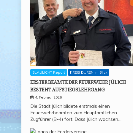
BLAULICHT Report
KREIS DÜREN im Blick
ERS­TER BEAM­TE DER FEU­ER­WEHR JÜLICH
BESTEHT AUFSTIEGSLEHRGANG
4. Februar 2026
Die Stadt Jülich bildete erstmals einen
Feuerwehrbeamten zum Hauptamtlichen
Zugführer (B-4) fort. Dass Jülich wachsen…