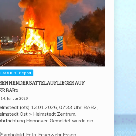
LAULICHT Report
REN­NEN­DER SAT­TEL­AUF­LIE­GER AUF
ER BAB2
14. Januar 2026
elmstedt (ots) 13.01.2026, 07:33 Uhr. BAB2,
elmstedt Ost > Helmstedt Zentrum,
ahrtrichtung Hannover. Gemeldet wurde ein…