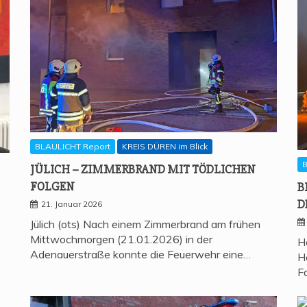
BLAULICHT Report
KREIS DÜREN im Blick
B
JÜLICH – ZIM­MER­BRAND MIT TÖD­LI­CHEN
FOLGEN
B
D
21. Januar 2026
Jülich (ots) Nach einem Zimmerbrand am frühen
Mittwochmorgen (21.01.2026) in der
H
Adenauerstraße konnte die Feuerwehr eine…
H
F