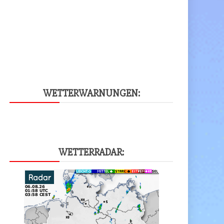
WET­TER­WAR­NUN­GEN:
WET­TER­RA­DAR: