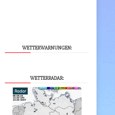
WET­TER­WAR­NUN­GEN:
WET­TER­RA­DAR: