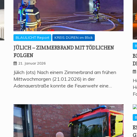
BLAULICHT Report
KREIS DÜREN im Blick
B
JÜLICH – ZIM­MER­BRAND MIT TÖD­LI­CHEN
FOLGEN
B
D
21. Januar 2026
Jülich (ots) Nach einem Zimmerbrand am frühen
Mittwochmorgen (21.01.2026) in der
H
Adenauerstraße konnte die Feuerwehr eine…
H
F
B
E
G