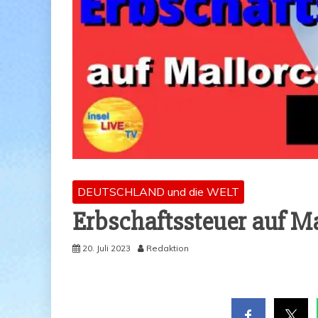
DEUTSCHLAND und die WELT
Erb­schafts­steu­er auf Ma
20. Juli 2023
Redaktion