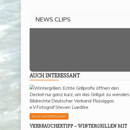
NEWS CLIPS
AUCH INTER­ES­SANT
AUCH INTERESSANT
VER­BRAU­CHER­TIPP – WIN­TER­GRIL­LEN MIT