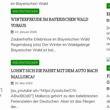
WELTENTDECKER
E
WIN­TER­FREU­DE IM BAYE­RI­SCHEN WALD
VORAUS
[
10. Januar 2026
u
W
Zauberhafte Erlebnisse im Bayerischen Wald
r
Regensburg (ots) Der Winter im Waldgebirge
n
Bayerischer Wald ist bei…
WELTENTDECKER
LOHNT SICH DIE FAHRT MIT DEM AUTO NACH
F
MALLORCA?
G
30. Mai 2023
"]
[su_youtube url="https://youtu.be/CN-
r
ABwBiOd0"] Mallorca gehört zu den beliebtesten
A
Ferienzielen der Deutschen. Aber ist das Fliegen
d
die…
A