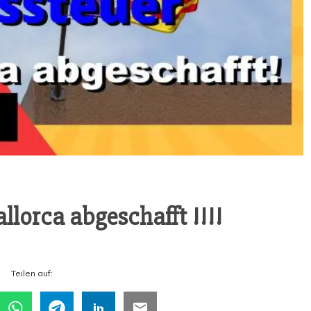
l­lor­ca abgeschafft !!!!
Tei­len auf: