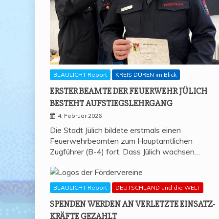
BLAULICHT Report
KREIS DÜREN im Blick
ERS­TER BEAM­TE DER FEU­ER­WEHR JÜLICH
BESTEHT AUFSTIEGSLEHRGANG
4. Februar 2026
Die Stadt Jülich bildete erstmals einen
Feuerwehrbeamten zum Hauptamtlichen
Zugführer (B-4) fort. Dass Jülich wachsen…
BLAULICHT Report
DEUTSCHLAND und die WELT
SPEN­DEN WER­DEN AN VER­LETZ­TE EIN­SATZ­
KRÄF­TE GEZAHLT