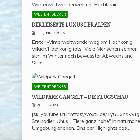
WELTENTDECKER
DER LEI­SES­TE LUXUS DER ALPEN
14. Januar 2026
Erster Winterweitwanderweg am Hochkönig
Villach/Hochkönig (ots) Viele Menschen sehnen
sich im Winter nach bewusster Abwechslung.
Stille…
WELTENTDECKER
WILD­PARK GAN­GELT – DIE FLUGSCHAU
20. Juli 2023
[su_youtube url="https://youtu.be/Ty6CxYXVvfg
Steinadler, Uhus, "Tiere ganz nahe" in naturnahe
Umgebung erleben. Eins der Highlights des…