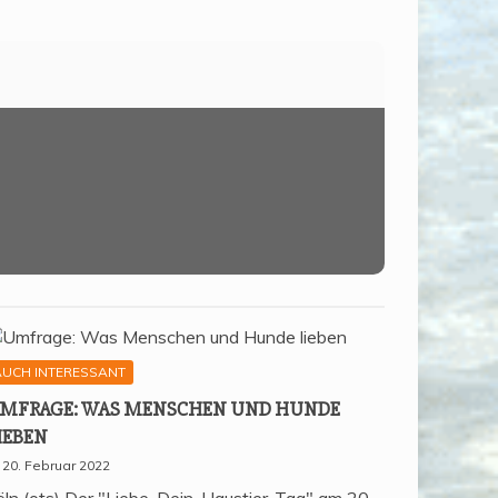
AUCH INTERESSANT
MFRA­GE: WAS MEN­SCHEN UND HUN­DE
IEBEN
20. Februar 2022
öln (ots) Der "Liebe-Dein-Haustier-Tag" am 20.