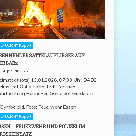
LAULICHT Report
REN­NEN­DER SAT­TEL­AUF­LIE­GER AUF
ER BAB2
14. Januar 2026
elmstedt (ots) 13.01.2026, 07:33 Uhr. BAB2,
elmstedt Ost > Helmstedt Zentrum,
ahrtrichtung Hannover. Gemeldet wurde ein…
LAULICHT Report
SSEN – FEU­ER­WEHR UND POLI­ZEI IM
ROSSEINSATZ