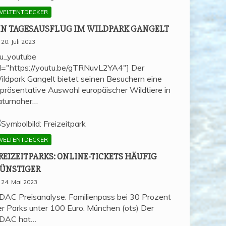
WELTENTDECKER
IN TAGES­AUS­FLUG IM WILD­PARK GANGELT
20. Juli 2023
su_youtube
rl="https://youtu.be/gTRNuvL2YA4"] Der
ildpark Gangelt bietet seinen Besuchern eine
epräsentative Auswahl europäischer Wildtiere in
aturnaher…
WELTENTDECKER
REI­ZEIT­PARKS: ONLINE-TICKETS HÄU­FIG
ÜNSTIGER
24. Mai 2023
DAC Preisanalyse: Familienpass bei 30 Prozent
er Parks unter 100 Euro. München (ots) Der
DAC hat…