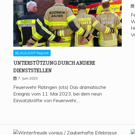
F
W
H
V
BLAULICHT Report
UNTER­STÜT­ZUNG DURCH ANDE­RE
DIENSTSTELLEN
7. Juni 2023
Feuerwehr Ratingen (ots) Das dramatische
Ereignis vom 11. Mai 2023, bei dem neun
Einsatzkräfte von Feuerwehr,…