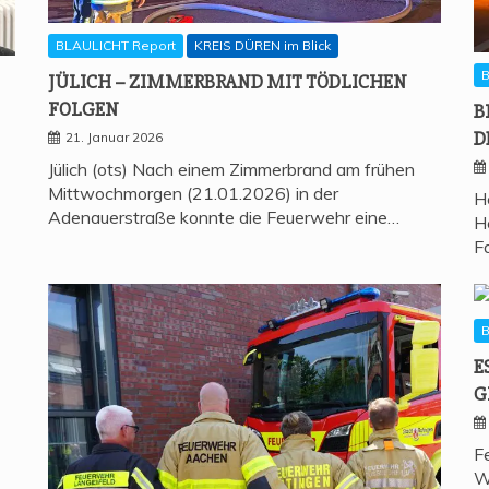
BLAULICHT Report
KREIS DÜREN im Blick
B
JÜLICH – ZIM­MER­BRAND MIT TÖD­LI­CHEN
FOLGEN
B
D
21. Januar 2026
Jülich (ots) Nach einem Zimmerbrand am frühen
Mittwochmorgen (21.01.2026) in der
H
Adenauerstraße konnte die Feuerwehr eine…
H
F
B
E
G
F
W