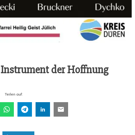
 Instru­ment der Hoffnung
Tei­len auf: