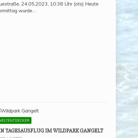
uestraße, 24.05.2023, 10:38 Uhr (ots) Heute
ormittag wurde…
WELTENTDECKER
IN TAGES­AUS­FLUG IM WILD­PARK GANGELT