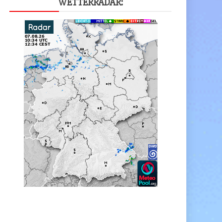
WET­TER­RA­DAR: