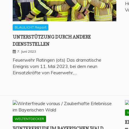
H
V
BLAULICHT Report
UNTER­STÜT­ZUNG DURCH ANDE­RE
DIENSTSTELLEN
7. Juni 2023
Feuerwehr Ratingen (ots) Das dramatische
Ereignis vom 11. Mai 2023, bei dem neun
Einsatzkräfte von Feuerwehr,…
WELTENTDECKER
E
WIN­TER­FREU­DE IM BAYE­RI­SCHEN WALD