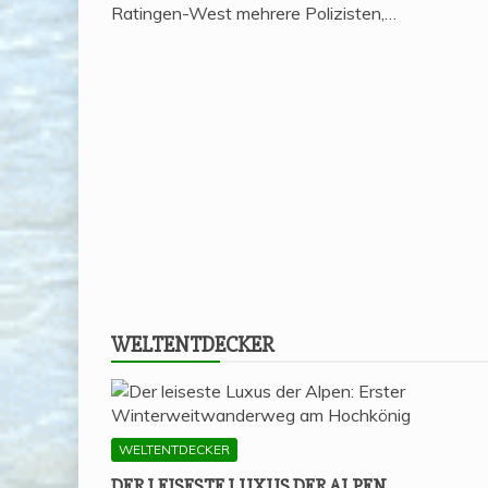
Ratingen-West mehrere Polizisten,…
WELT­ENT­DE­CKER
WELTENTDECKER
DER LEI­SES­TE LUXUS DER ALPEN