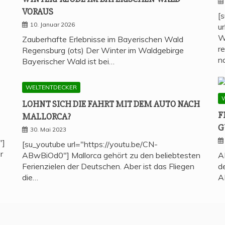
VORAUS
[
10. Januar 2026
u
W
Zauberhafte Erlebnisse im Bayerischen Wald
r
Regensburg (ots) Der Winter im Waldgebirge
n
Bayerischer Wald ist bei…
WELTENTDECKER
LOHNT SICH DIE FAHRT MIT DEM AUTO NACH
F
MALLORCA?
G
30. Mai 2023
"]
[su_youtube url="https://youtu.be/CN-
r
ABwBiOd0"] Mallorca gehört zu den beliebtesten
A
Ferienzielen der Deutschen. Aber ist das Fliegen
d
die…
A