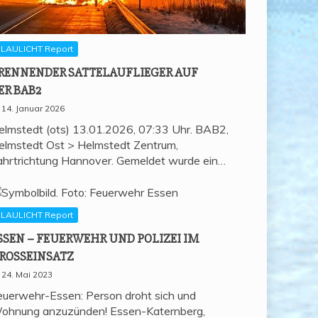
LAULICHT Report
REN­NEN­DER SAT­TEL­AUF­LIE­GER AUF
ER BAB2
14. Januar 2026
elmstedt (ots) 13.01.2026, 07:33 Uhr. BAB2,
elmstedt Ost > Helmstedt Zentrum,
ahrtrichtung Hannover. Gemeldet wurde ein…
LAULICHT Report
SSEN – FEU­ER­WEHR UND POLI­ZEI IM
ROSSEINSATZ
24. Mai 2023
euerwehr-Essen: Person droht sich und
ohnung anzuzünden! Essen-Katernberg,