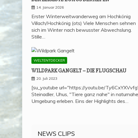
14. Januar 2026
Erster Winterweitwanderweg am Hochkönig
Villach/Hochkönig (ots) Viele Menschen sehnen
sich im Winter nach bewusster Abwechslung.
Stille…
WELTENTDECKER
WILD­PARK GAN­GELT – DIE FLUGSCHAU
20. Juli 2023
[su_youtube url="https://youtu.be/Ty6CxYXVvfg
Steinadler, Uhus, "Tiere ganz nahe" in naturnahe
Umgebung erleben. Eins der Highlights des…
NEWS CLIPS