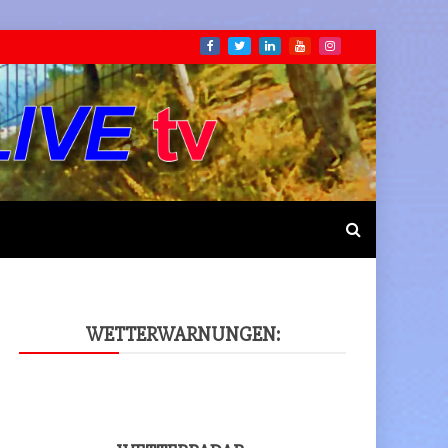
WET­TER­WAR­NUN­GEN: