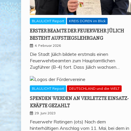
BLAULICHT Report
KREIS DÜREN im Blick
ERS­TER BEAM­TE DER FEU­ER­WEHR JÜLICH
BESTEHT AUFSTIEGSLEHRGANG
4. Februar 2026
Die Stadt Jülich bildete erstmals einen
Feuerwehrbeamten zum Hauptamtlichen
Zugführer (B-4) fort. Dass Jülich wachsen…
BLAULICHT Report
DEUTSCHLAND und die WELT
SPEN­DEN WER­DEN AN VER­LETZ­TE EIN­SATZ­
KRÄF­TE GEZAHLT
29. Juni 2023
Feuerwehr Ratingen (ots) Nach dem
hinterhältigen Anschlag vom 11. Mai, bei dem in