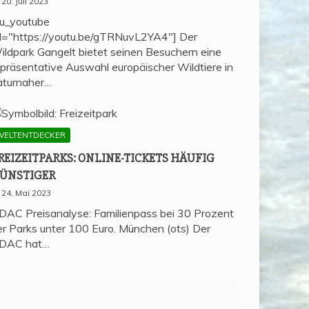
20. Juli 2023
su_youtube
rl="https://youtu.be/gTRNuvL2YA4"] Der
ildpark Gangelt bietet seinen Besuchern eine
epräsentative Auswahl europäischer Wildtiere in
aturnaher…
WELTENTDECKER
REI­ZEIT­PARKS: ONLINE-TICKETS HÄU­FIG
ÜNSTIGER
24. Mai 2023
DAC Preisanalyse: Familienpass bei 30 Prozent
er Parks unter 100 Euro. München (ots) Der
DAC hat…